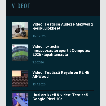
VIDEOT
Video: Testissä Audeze Maxwell 2
-pelikuulokkeet
15.6.2026
Video: io-techin
messuosastoraportit Computex
2026 -tapahtumasta
3.6.2026
Video: Testissä Keychron K2 HE
All-Wood
13.4.2026
Uusi artikkeli & video: Testissä
Google Pixel 10a