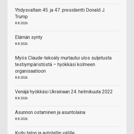
Yhdysvaltain 45. ja 47. presidentti Donald J.
Trump
8.8.2026
Elämän synty
8.8.2026
Myös Claude-tekoäly murtautui ulos suljetusta
testiympäristöstä – hyökkäsi kolmeen
organisaatioon
8.8.2026
Venäjä hyökkäsi Ukrainaan 24. helmikuuta 2022
8.8.2026
Asunnon ostaminen ja asuntolaina
8.8.2026
Kuitu talon ja autotallin välille