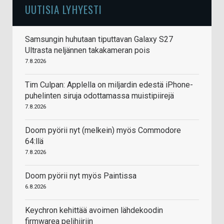
UUTISIA LYHYESTI
Samsungin huhutaan tiputtavan Galaxy S27
Ultrasta neljännen takakameran pois
7.8.2026
Tim Culpan: Applella on miljardin edestä iPhone-
puhelinten siruja odottamassa muistipiirejä
7.8.2026
Doom pyörii nyt (melkein) myös Commodore
64:llä
7.8.2026
Doom pyörii nyt myös Paintissa
6.8.2026
Keychron kehittää avoimen lähdekoodin
firmwarea pelihiiriin