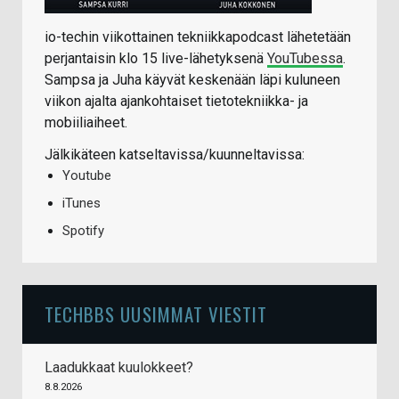
io-techin viikottainen tekniikkapodcast lähetetään
perjantaisin klo 15 live-lähetyksenä
YouTubessa
.
Sampsa ja Juha käyvät keskenään läpi kuluneen
viikon ajalta ajankohtaiset tietotekniikka- ja
mobiiliaiheet.
Jälkikäteen katseltavissa/kuunneltavissa:
Youtube
iTunes
Spotify
TECHBBS UUSIMMAT VIESTIT
Laadukkaat kuulokkeet?
8.8.2026