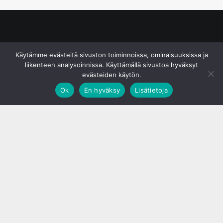
© S&J Media Oy
Käytämme evästeitä sivuston toiminnoissa, ominaisuuksissa ja
liikenteen analysoinnissa. Käyttämällä sivustoa hyväksyt
evästeiden käytön.
Ok
En hyväksy
Lisätietoja
;