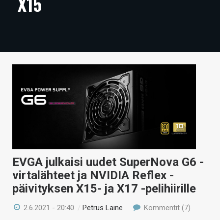
X15
ARTIKKELIT
VIDEOT
TECHBBS
TIETOA
HINTA.FI
KAUPPA
VAIHDA TEEMA
EVGA julkaisi uudet SuperNova G6 -
virtalähteet ja NVIDIA Reflex -
HAKU
päivityksen X15- ja X17 -pelihiirille
2.6.2021 - 20:40
/
Petrus Laine
Kommentit (7)