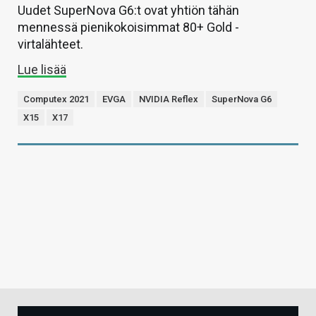
Uudet SuperNova G6:t ovat yhtiön tähän
mennessä pienikokoisimmat 80+ Gold -
virtalähteet.
Lue lisää
Computex 2021
EVGA
NVIDIA Reflex
SuperNova G6
X15
X17