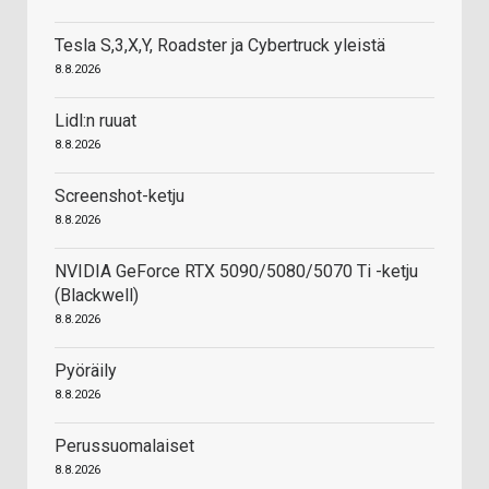
Tesla S,3,X,Y, Roadster ja Cybertruck yleistä
8.8.2026
Lidl:n ruuat
8.8.2026
Screenshot-ketju
8.8.2026
NVIDIA GeForce RTX 5090/5080/5070 Ti -ketju
(Blackwell)
8.8.2026
Pyöräily
8.8.2026
Perussuomalaiset
8.8.2026