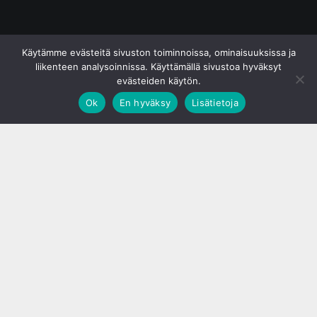
© S&J Media Oy
Käytämme evästeitä sivuston toiminnoissa, ominaisuuksissa ja
liikenteen analysoinnissa. Käyttämällä sivustoa hyväksyt
evästeiden käytön.
Ok
En hyväksy
Lisätietoja
;