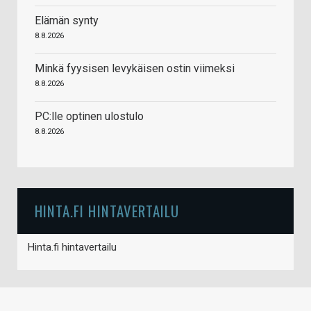
Elämän synty
8.8.2026
Minkä fyysisen levykäisen ostin viimeksi
8.8.2026
PC:lle optinen ulostulo
8.8.2026
HINTA.FI HINTAVERTAILU
Hinta.fi hintavertailu