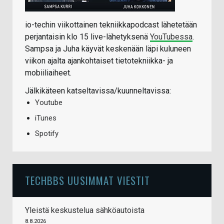
io-techin viikottainen tekniikkapodcast lähetetään
perjantaisin klo 15 live-lähetyksenä
YouTubessa
.
Sampsa ja Juha käyvät keskenään läpi kuluneen
viikon ajalta ajankohtaiset tietotekniikka- ja
mobiiliaiheet.
Jälkikäteen katseltavissa/kuunneltavissa:
Youtube
iTunes
Spotify
TECHBBS UUSIMMAT VIESTIT
Yleistä keskustelua sähköautoista
8.8.2026