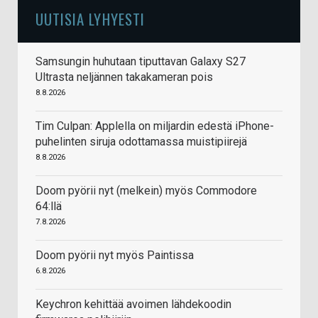
UUTISIA LYHYESTI
Samsungin huhutaan tiputtavan Galaxy S27
Ultrasta neljännen takakameran pois
8.8.2026
Tim Culpan: Applella on miljardin edestä iPhone-
puhelinten siruja odottamassa muistipiirejä
8.8.2026
Doom pyörii nyt (melkein) myös Commodore
64:llä
7.8.2026
Doom pyörii nyt myös Paintissa
6.8.2026
Keychron kehittää avoimen lähdekoodin