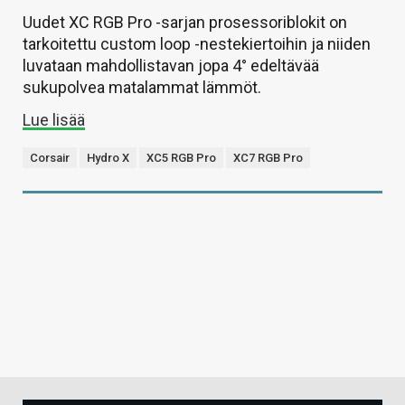
Uudet XC RGB Pro -sarjan prosessoriblokit on
tarkoitettu custom loop -nestekiertoihin ja niiden
luvataan mahdollistavan jopa 4° edeltävää
sukupolvea matalammat lämmöt.
Lue lisää
Corsair
Hydro X
XC5 RGB Pro
XC7 RGB Pro