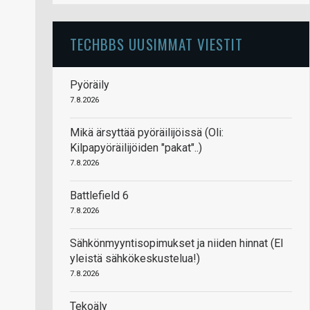
TECHBBS UUSIMMAT VIESTIT
Pyöräily
7.8.2026
Mikä ärsyttää pyöräilijöissä (Oli:
Kilpapyöräilijöiden "pakat"..)
7.8.2026
Battlefield 6
7.8.2026
Sähkönmyyntisopimukset ja niiden hinnat (EI
yleistä sähkökeskustelua!)
7.8.2026
Tekoäly