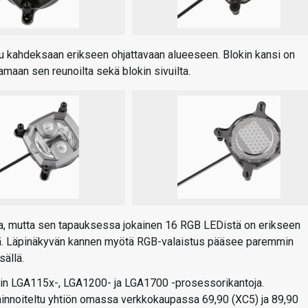
tu kahdeksaan erikseen ohjattavaan alueeseen. Blokin kansi on
aan sen reunoilta sekä blokin sivuilta.
a, mutta sen tapauksessa jokainen 16 RGB LEDistä on erikseen
vä. Läpinäkyvän kannen myötä RGB-valaistus pääsee paremmin
ällä.
in LGA115x-, LGA1200- ja LGA1700 -prosessorikantoja.
n hinnoiteltu yhtiön omassa verkkokaupassa 69,90 (XC5) ja 89,90