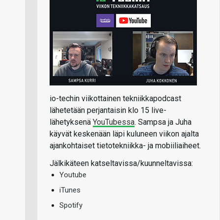
io-techin viikottainen tekniikkapodcast
lähetetään perjantaisin klo 15 live-
lähetyksenä
YouTubessa
. Sampsa ja Juha
käyvät keskenään läpi kuluneen viikon ajalta
ajankohtaiset tietotekniikka- ja mobiiliaiheet.
Jälkikäteen katseltavissa/kuunneltavissa:
Youtube
iTunes
Spotify