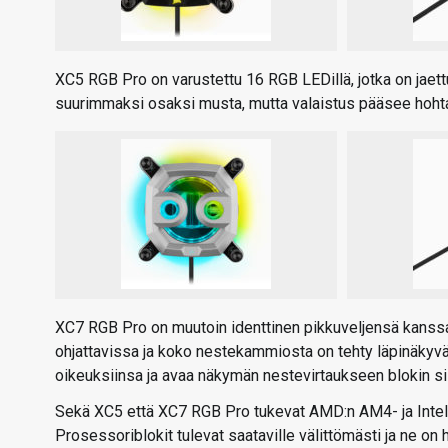
XC5 RGB Pro on varustettu 16 RGB LEDillä, jotka on jaet
suurimmaksi osaksi musta, mutta valaistus pääsee hohtam
XC7 RGB Pro on muutoin identtinen pikkuveljensä kanss
ohjattavissa ja koko nestekammiosta on tehty läpinäky
oikeuksiinsa ja avaa näkymän nestevirtaukseen blokin sis
Sekä XC5 että XC7 RGB Pro tukevat AMD:n AM4- ja Intel
Prosessoriblokit tulevat saataville välittömästi ja ne o