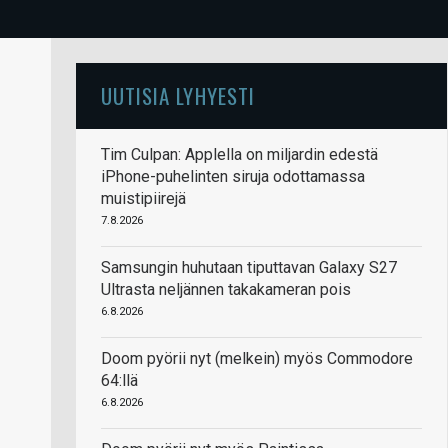
UUTISIA LYHYESTI
Tim Culpan: Applella on miljardin edestä
iPhone-puhelinten siruja odottamassa
muistipiirejä
7.8.2026
Samsungin huhutaan tiputtavan Galaxy S27
Ultrasta neljännen takakameran pois
6.8.2026
Doom pyörii nyt (melkein) myös Commodore
64:llä
6.8.2026