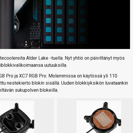
estecoolereita Alder Lake -tuella. Nyt yhtiö on päivittänyt myös
blokkivalikoimaansa uutuuksilla.
 RGB Pro ja XC7 RGB Pro. Molemmissa on käytössä yli 110
ttu nestekierto blokin sisällä. Uuden blokkiyksikön luvataankin
ltävän sukupolven blokeilla.