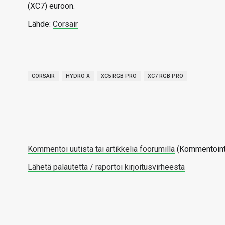
(XC7) euroon.
Lähde:
Corsair
CORSAIR
HYDRO X
XC5 RGB PRO
XC7 RGB PRO
Kommentoi uutista tai artikkelia foorumilla
(Kommentointi
Lähetä palautetta / raportoi kirjoitusvirheestä