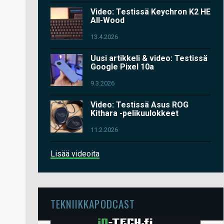
Video: Testissä Keychron K2 HE
All-Wood
13.4.2026
Uusi artikkeli & video: Testissä
Google Pixel 10a
9.3.2026
Video: Testissä Asus ROG
Kithara -pelikuulokkeet
11.2.2026
Lisää videoita
TEKNIIKKAPODCAST