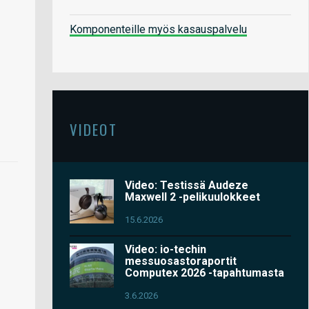
Komponenteille myös kasauspalvelu
VIDEOT
Video: Testissä Audeze
Maxwell 2 -pelikuulokkeet
15.6.2026
Video: io-techin
messuosastoraportit
Computex 2026 -tapahtumasta
3.6.2026