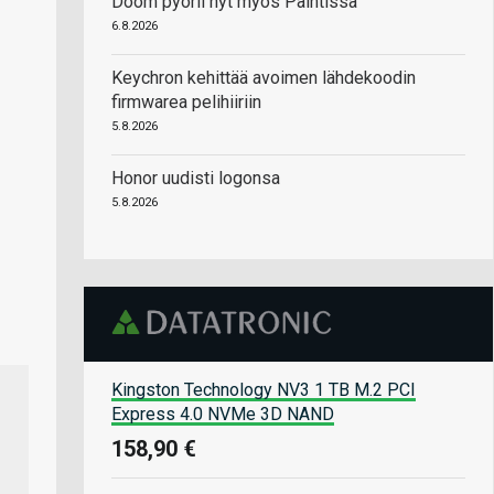
Doom pyörii nyt myös Paintissa
6.8.2026
Keychron kehittää avoimen lähdekoodin
firmwarea pelihiiriin
5.8.2026
Honor uudisti logonsa
5.8.2026
Kingston Technology NV3 1 TB M.2 PCI
Express 4.0 NVMe 3D NAND
158,90 €