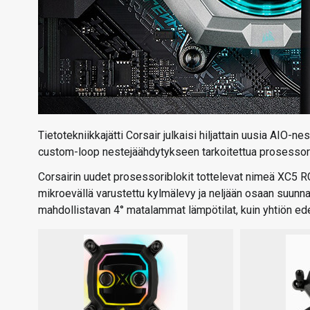
Tietotekniikkajätti Corsair julkaisi hiljattain uusia AIO-n
custom-loop nestejäähdytykseen tarkoitettua prosessori
Corsairin uudet prosessoriblokit tottelevat nimeä XC5
mikroevällä varustettu kylmälevy ja neljään osaan suunna
mahdollistavan 4° matalammat lämpötilat, kuin yhtiön ede