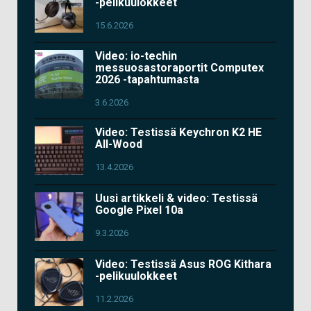
-pelikuulokkeet
15.6.2026
Video: io-techin
messuosastoraportit Computex
2026 -tapahtumasta
3.6.2026
Video: Testissä Keychron K2 HE
All-Wood
13.4.2026
Uusi artikkeli & video: Testissä
Google Pixel 10a
9.3.2026
Video: Testissä Asus ROG Kithara
-pelikuulokkeet
11.2.2026