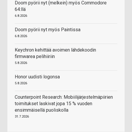
Doom pyörii nyt (melkein) myös Commodore
64:llä
6.8.2026
Doom pyörii nyt myös Paintissa
6.8.2026
Keychron kehittää avoimen lähdekoodin
firmwarea pelihiiriin
5.8.2026
Honor uudisti logonsa
5.8.2026
Counterpoint Research: Mobiilijärjestelmäpiirien
toimitukset laskivat jopa 15 % vuoden
ensimmäisellä puoliskolla
31.7.2026