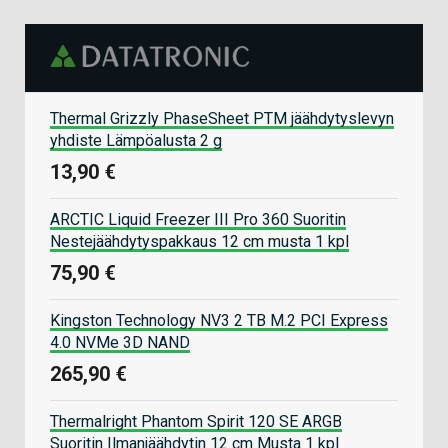
Thermal Grizzly PhaseSheet PTM jäähdytyslevyn
yhdiste Lämpöalusta 2 g
13,90 €
ARCTIC Liquid Freezer III Pro 360 Suoritin
Nestejäähdytyspakkaus 12 cm musta 1 kpl
75,90 €
Kingston Technology NV3 2 TB M.2 PCI Express
4.0 NVMe 3D NAND
265,90 €
Thermalright Phantom Spirit 120 SE ARGB
Suoritin Ilmanjäähdytin 12 cm Musta 1 kpl