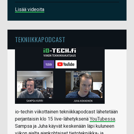
Lisää videoita
TEKNIIKKAPODCAST
io-techin viikottainen tekniikkapodcast lähetetään
perjantaisin klo 15 live-lähetyksenä
YouTubessa
.
Sampsa ja Juha käyvät keskenään läpi kuluneen
viikon ajalta ajankohtaiset tietotekniikka- ja