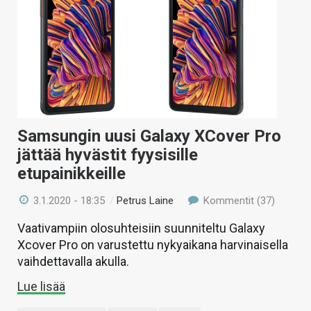
KAUPPA
VAIHDA TEEMA
HAKU
Samsungin uusi Galaxy XCover Pro
jättää hyvästit fyysisille
etupainikkeille
3.1.2020 - 18:35
/
Petrus Laine
Kommentit (37)
Vaativampiin olosuhteisiin suunniteltu Galaxy
Xcover Pro on varustettu nykyaikana harvinaisella
vaihdettavalla akulla.
Lue lisää