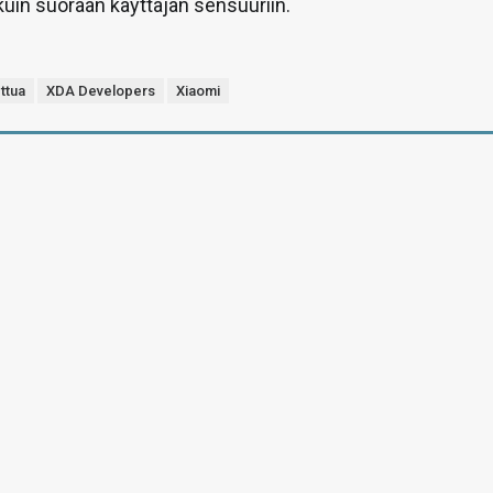
uin suoraan käyttäjän sensuuriin.
ettua
XDA Developers
Xiaomi