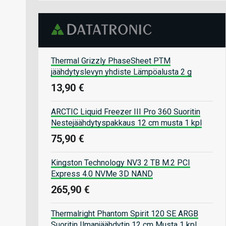
Thermal Grizzly PhaseSheet PTM
jäähdytyslevyn yhdiste Lämpöalusta 2 g
13,90 €
ARCTIC Liquid Freezer III Pro 360 Suoritin
Nestejäähdytyspakkaus 12 cm musta 1 kpl
75,90 €
Kingston Technology NV3 2 TB M.2 PCI
Express 4.0 NVMe 3D NAND
265,90 €
Thermalright Phantom Spirit 120 SE ARGB
Suoritin Ilmanjäähdytin 12 cm Musta 1 kpl