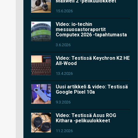
Maxwell 2 -pelikuulokkeet
15.6.2026
Video: io-techin
messuosastoraportit
Computex 2026 -tapahtumasta
3.6.2026
Video: Testissä Keychron K2 HE
All-Wood
13.4.2026
Uusi artikkeli & video: Testissä
Google Pixel 10a
9.3.2026
Video: Testissä Asus ROG
Kithara -pelikuulokkeet
11.2.2026