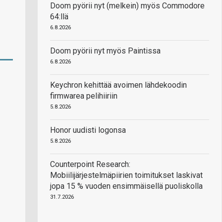
Doom pyörii nyt (melkein) myös Commodore
64:llä
6.8.2026
Doom pyörii nyt myös Paintissa
6.8.2026
Keychron kehittää avoimen lähdekoodin
firmwarea pelihiiriin
5.8.2026
Honor uudisti logonsa
5.8.2026
Counterpoint Research:
Mobiilijärjestelmäpiirien toimitukset laskivat
jopa 15 % vuoden ensimmäisellä puoliskolla
31.7.2026