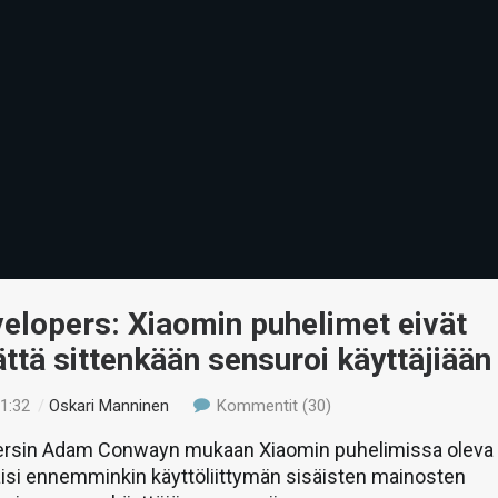
elopers: Xiaomin puhelimet eivät
ttä sittenkään sensuroi käyttäjiään
11:32
/
Oskari Manninen
Kommentit (30)
rsin Adam Conwayn mukaan Xiaomin puhelimissa oleva
taisi ennemminkin käyttöliittymän sisäisten mainosten