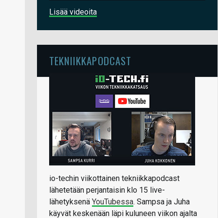
Lisää videoita
TEKNIIKKAPODCAST
io-techin viikottainen tekniikkapodcast
lähetetään perjantaisin klo 15 live-
lähetyksenä
YouTubessa
. Sampsa ja Juha
käyvät keskenään läpi kuluneen viikon ajalta