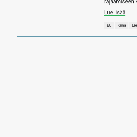
rajaamiseen k
Lue lisää
EU
Kiina
Li