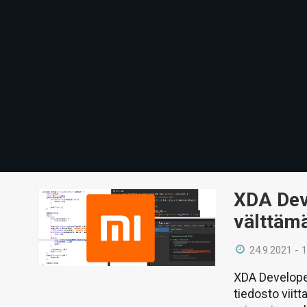
XDA Dev
välttämä
24.9.2021 - 
XDA Develope
tiedosto viit