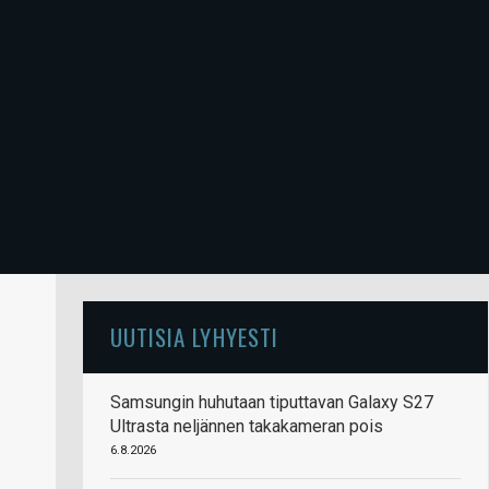
UUTISIA LYHYESTI
Samsungin huhutaan tiputtavan Galaxy S27
Ultrasta neljännen takakameran pois
6.8.2026