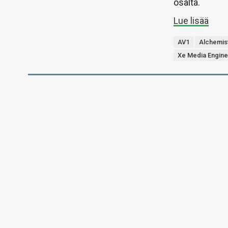
osalta.
Lue lisää
AV1
Alchemis
Xe Media Engin