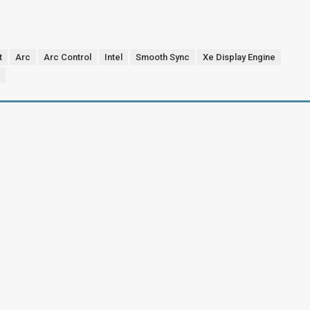
t
Arc
Arc Control
Intel
Smooth Sync
Xe Display Engine
e