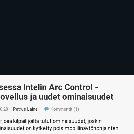
essa Intelin Arc Control -
sovellus ja uudet ominaisuudet
00:28
/
Petrus Laine
Kommentit (1)
rjoaa kilpailijoilta tutut ominaisuudet, joskin
inaisuudet on kytketty pois mobiilinäytönohjainten