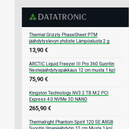
Thermal Grizzly PhaseSheet PTM
jäähdytyslevyn yhdiste Lämpöalusta 2 g
13,90 €
ARCTIC Liquid Freezer III Pro 360 Suoritin
Nestejäähdytyspakkaus 12 cm musta 1 kpl
75,90 €
Kingston Technology NV3 2 TB M.2 PCI
Express 4.0 NVMe 3D NAND
265,90 €
Thermalright Phantom Spirit 120 SE ARGB
Suoritin Ilmanjäähdytin 12 cm Musta 1 kpl