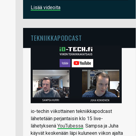
Lisää videoita
TEKNIIKKAPODCAST
io-techin viikottainen tekniikkapodcast
lähetetään perjantaisin klo 15 live-
lähetyksenä
YouTubessa
. Sampsa ja Juha
käyvät keskenään läpi kuluneen viikon ajalta