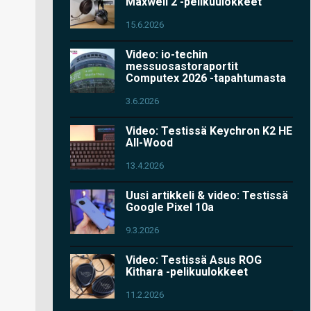
Maxwell 2 -pelikuulokkeet
15.6.2026
Video: io-techin
messuosastoraportit
Computex 2026 -tapahtumasta
3.6.2026
Video: Testissä Keychron K2 HE
All-Wood
13.4.2026
Uusi artikkeli & video: Testissä
Google Pixel 10a
9.3.2026
Video: Testissä Asus ROG
Kithara -pelikuulokkeet
11.2.2026