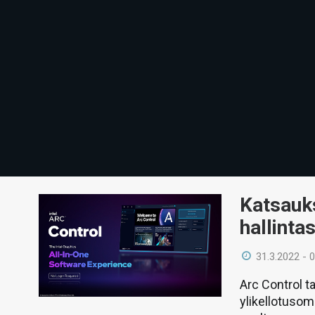
Katsauks
hallinta
31.3.2022 - 
Arc Control ta
ylikellotusom