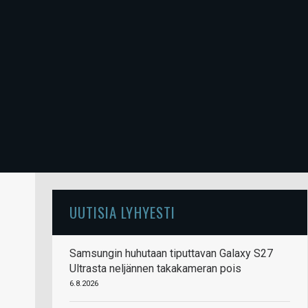
UUTISIA LYHYESTI
Samsungin huhutaan tiputtavan Galaxy S27
Ultrasta neljännen takakameran pois
6.8.2026