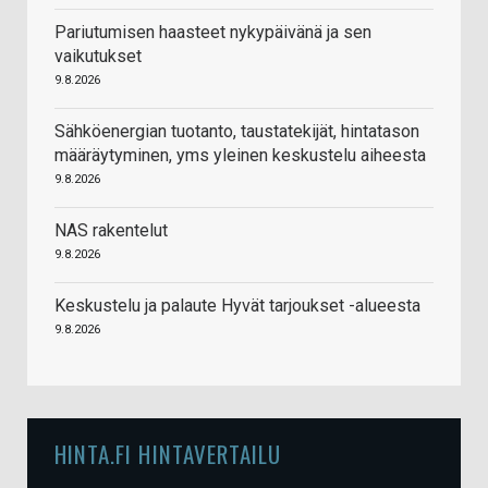
Pariutumisen haasteet nykypäivänä ja sen
vaikutukset
9.8.2026
Sähköenergian tuotanto, taustatekijät, hintatason
määräytyminen, yms yleinen keskustelu aiheesta
9.8.2026
NAS rakentelut
9.8.2026
Keskustelu ja palaute Hyvät tarjoukset -alueesta
9.8.2026
HINTA.FI HINTAVERTAILU