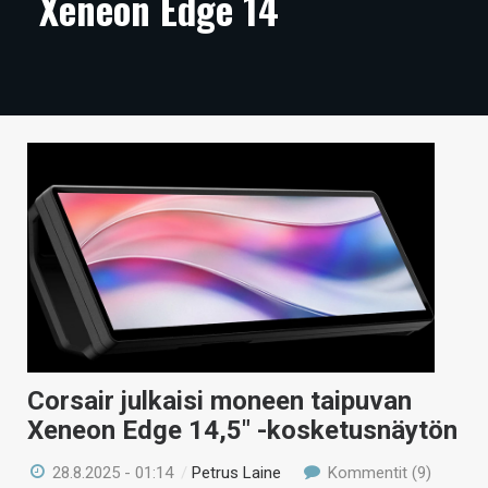
Xeneon Edge 14
ARTIKKELIT
VIDEOT
TECHBBS
TIETOA
HINTA.FI
KAUPPA
VAIHDA TEEMA
Corsair julkaisi moneen taipuvan
HAKU
Xeneon Edge 14,5″ -kosketusnäytön
28.8.2025 - 01:14
/
Petrus Laine
Kommentit (9)