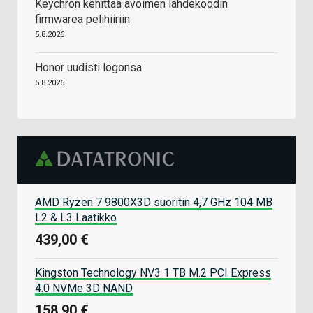
Keychron kehittää avoimen lähdekoodin
firmwarea pelihiiriin
5.8.2026
Honor uudisti logonsa
5.8.2026
AMD Ryzen 7 9800X3D suoritin 4,7 GHz 104 MB
L2 & L3 Laatikko
439,00 €
Kingston Technology NV3 1 TB M.2 PCI Express
4.0 NVMe 3D NAND
158,90 €