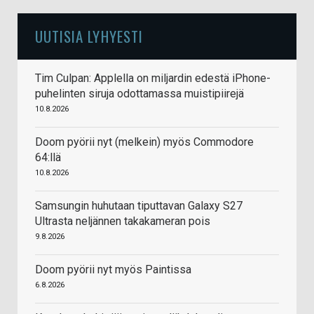
UUTISIA LYHYESTI
Tim Culpan: Applella on miljardin edestä iPhone-
puhelinten siruja odottamassa muistipiirejä
10.8.2026
Doom pyörii nyt (melkein) myös Commodore
64:llä
10.8.2026
Samsungin huhutaan tiputtavan Galaxy S27
Ultrasta neljännen takakameran pois
9.8.2026
Doom pyörii nyt myös Paintissa
6.8.2026