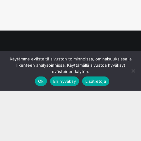
© S&J Media Oy
Käytämme evästeitä sivuston toiminnoissa, ominaisuuksissa ja
liikenteen analysoinnissa. Käyttämällä sivustoa hyväksyt
evästeiden käytön.
Ok
En hyväksy
Lisätietoja
;