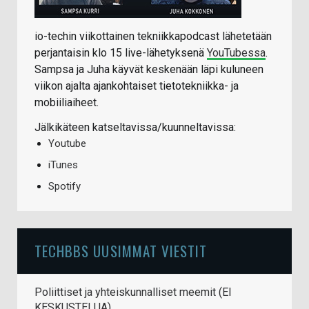
io-techin viikottainen tekniikkapodcast lähetetään
perjantaisin klo 15 live-lähetyksenä
YouTubessa
.
Sampsa ja Juha käyvät keskenään läpi kuluneen
viikon ajalta ajankohtaiset tietotekniikka- ja
mobiiliaiheet.
Jälkikäteen katseltavissa/kuunneltavissa:
Youtube
iTunes
Spotify
TECHBBS UUSIMMAT VIESTIT
Poliittiset ja yhteiskunnalliset meemit (EI
KESKUSTELUA)