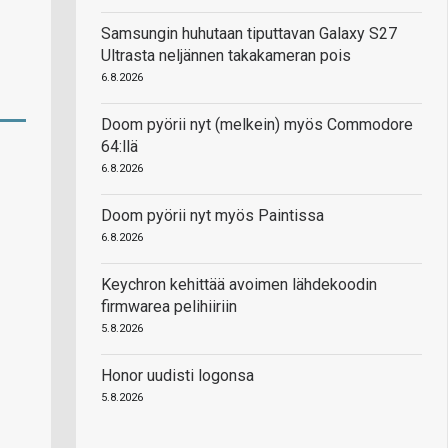
Samsungin huhutaan tiputtavan Galaxy S27
Ultrasta neljännen takakameran pois
6.8.2026
Doom pyörii nyt (melkein) myös Commodore
64:llä
6.8.2026
Doom pyörii nyt myös Paintissa
6.8.2026
Keychron kehittää avoimen lähdekoodin
firmwarea pelihiiriin
5.8.2026
Honor uudisti logonsa
5.8.2026