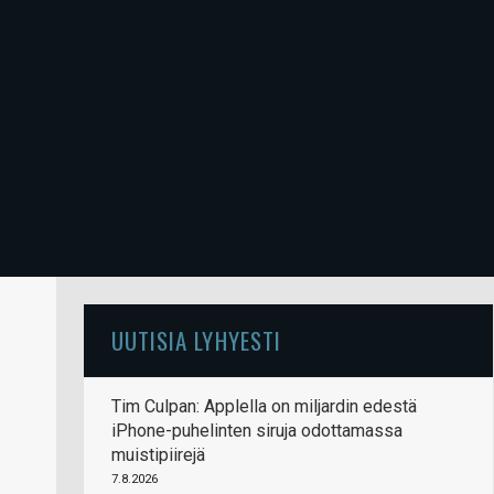
UUTISIA LYHYESTI
Tim Culpan: Applella on miljardin edestä
iPhone-puhelinten siruja odottamassa
muistipiirejä
7.8.2026