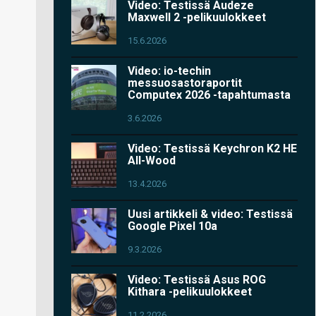
Video: Testissä Audeze
Maxwell 2 -pelikuulokkeet
15.6.2026
Video: io-techin
messuosastoraportit
Computex 2026 -tapahtumasta
3.6.2026
Video: Testissä Keychron K2 HE
All-Wood
13.4.2026
Uusi artikkeli & video: Testissä
Google Pixel 10a
9.3.2026
Video: Testissä Asus ROG
Kithara -pelikuulokkeet
11.2.2026