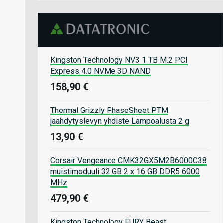
Kingston Technology NV3 1 TB M.2 PCI
Express 4.0 NVMe 3D NAND
158,90 €
Thermal Grizzly PhaseSheet PTM
jäähdytyslevyn yhdiste Lämpöalusta 2 g
13,90 €
Corsair Vengeance CMK32GX5M2B6000C38
muistimoduuli 32 GB 2 x 16 GB DDR5 6000
MHz
479,90 €
Kingston Technology FURY Beast