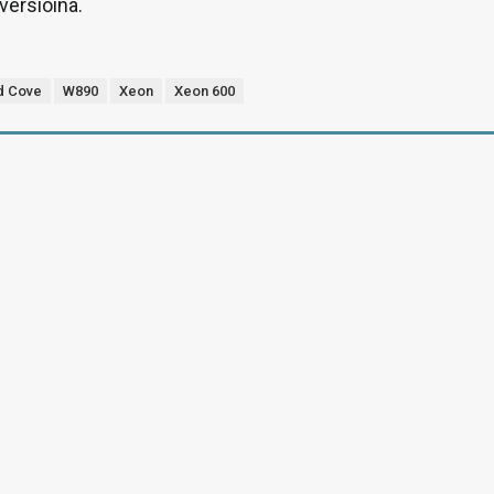
versioina.
 Cove
W890
Xeon
Xeon 600