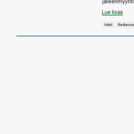
jälleenmyynti
Lue lisää
Intel
Redwood