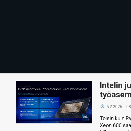
Intelin 
työasem
5.2.2026 - 08
Toisin kuin R
Xeon 600 saa