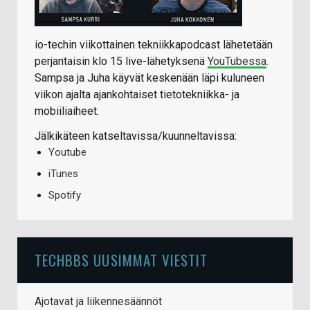
io-techin viikottainen tekniikkapodcast lähetetään
perjantaisin klo 15 live-lähetyksenä
YouTubessa
.
Sampsa ja Juha käyvät keskenään läpi kuluneen
viikon ajalta ajankohtaiset tietotekniikka- ja
mobiiliaiheet.
Jälkikäteen katseltavissa/kuunneltavissa:
Youtube
iTunes
Spotify
TECHBBS UUSIMMAT VIESTIT
Ajotavat ja liikennesäännöt