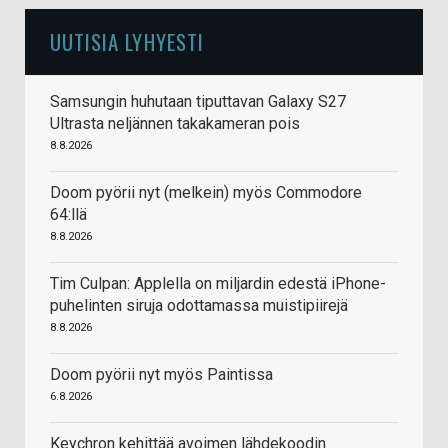
UUTISIA LYHYESTI
Samsungin huhutaan tiputtavan Galaxy S27
Ultrasta neljännen takakameran pois
8.8.2026
Doom pyörii nyt (melkein) myös Commodore
64:llä
8.8.2026
Tim Culpan: Applella on miljardin edestä iPhone-
puhelinten siruja odottamassa muistipiirejä
8.8.2026
Doom pyörii nyt myös Paintissa
6.8.2026
Keychron kehittää avoimen lähdekoodin