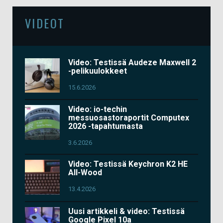
VIDEOT
Video: Testissä Audeze Maxwell 2
-pelikuulokkeet
15.6.2026
Video: io-techin
messuosastoraportit Computex
2026 -tapahtumasta
3.6.2026
Video: Testissä Keychron K2 HE
All-Wood
13.4.2026
Uusi artikkeli & video: Testissä
Google Pixel 10a