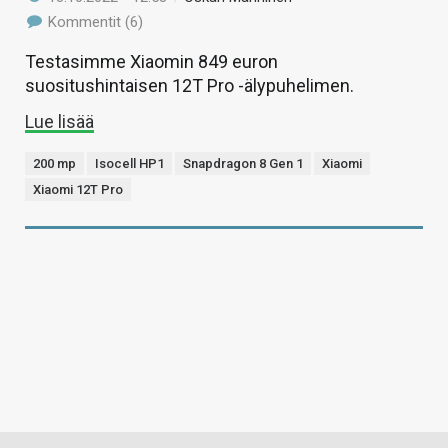
Kommentit (6)
Testasimme Xiaomin 849 euron
suositushintaisen 12T Pro -älypuhelimen.
Lue lisää
200 mp
Isocell HP1
Snapdragon 8 Gen 1
Xiaomi
Xiaomi 12T Pro