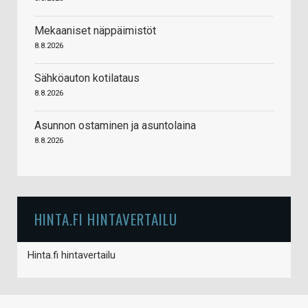
Mekaaniset näppäimistöt
8.8.2026
Sähköauton kotilataus
8.8.2026
Asunnon ostaminen ja asuntolaina
8.8.2026
HINTA.FI HINTAVERTAILU
Hinta.fi hintavertailu