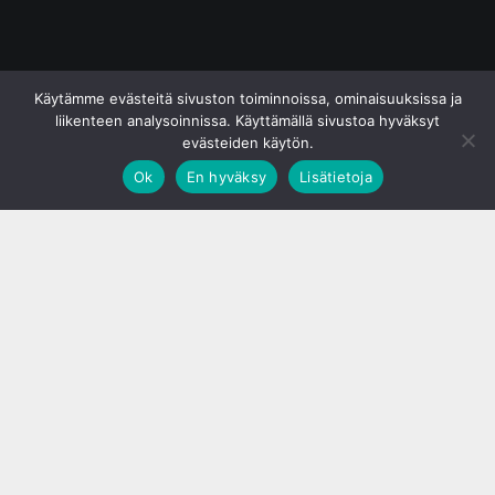
© S&J Media Oy
Käytämme evästeitä sivuston toiminnoissa, ominaisuuksissa ja
liikenteen analysoinnissa. Käyttämällä sivustoa hyväksyt
evästeiden käytön.
Ok
En hyväksy
Lisätietoja
;