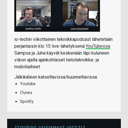
io-techin viikottainen tekniikkapodcast lähetetään
perjantaisin klo 15 live-lähetyksenä
YouTubessa
.
Sampsa ja Juha käyvät keskenään läpi kuluneen
viikon ajalta ajankohtaiset tietotekniikka- ja
mobiiliaiheet.
Jälkikäteen katseltavissa/kuunneltavissa:
Youtube
iTunes
Spotify