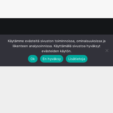
© S&J Media Oy
Käytämme evästeitä sivuston toiminnoissa, ominaisuuksissa ja
liikenteen analysoinnissa. Käyttämällä sivustoa hyväksyt
evästeiden käytön.
Ok
En hyväksy
Lisätietoja
;