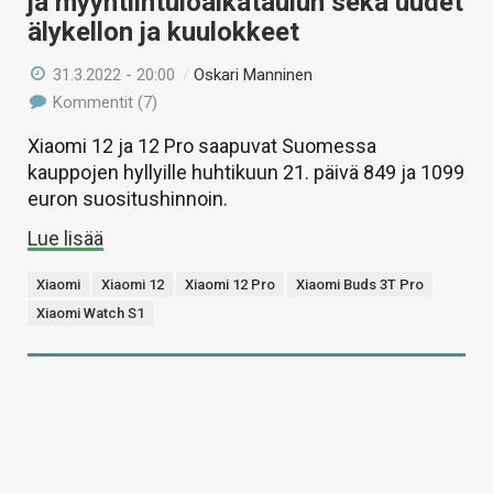
ja myyntiintuloaikataulun sekä uudet
älykellon ja kuulokkeet
31.3.2022 - 20:00
/
Oskari Manninen
Kommentit (7)
Xiaomi 12 ja 12 Pro saapuvat Suomessa
kauppojen hyllyille huhtikuun 21. päivä 849 ja 1099
euron suositushinnoin.
Lue lisää
Xiaomi
Xiaomi 12
Xiaomi 12 Pro
Xiaomi Buds 3T Pro
Xiaomi Watch S1