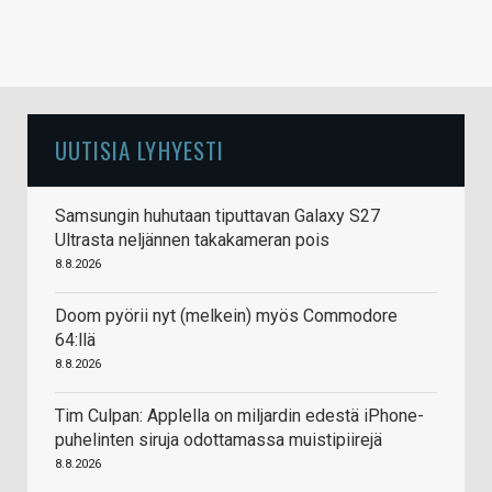
UUTISIA LYHYESTI
Samsungin huhutaan tiputtavan Galaxy S27
Ultrasta neljännen takakameran pois
8.8.2026
Doom pyörii nyt (melkein) myös Commodore
64:llä
8.8.2026
Tim Culpan: Applella on miljardin edestä iPhone-
puhelinten siruja odottamassa muistipiirejä
8.8.2026