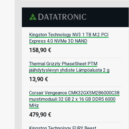
Kingston Technology NV3 1 TB M.2 PCI
Express 4.0 NVMe 3D NAND
158,90 €
Thermal Grizzly PhaseSheet PTM
jäähdytyslevyn yhdiste Lämpöalusta 2 g
13,90 €
Corsair Vengeance CMK32GX5M2B6000C38
muistimoduuli 32 GB 2 x 16 GB DDR5 6000
MHz
479,90 €
Kingston Technology FURY Beast