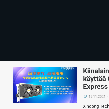
Kiinalai
käyttää
Express 
19.11.2021 -
Xindong Tech