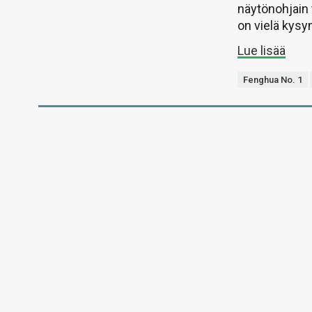
näytönohjain 
on vielä kys
Lue lisää
Fenghua No. 1