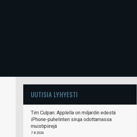
UUTISIA LYHYESTI
Tim Culpan: Applella on miljardin edestä
iPhone-puhelinten siruja odottamassa
muistipiirejä
7.8.2026