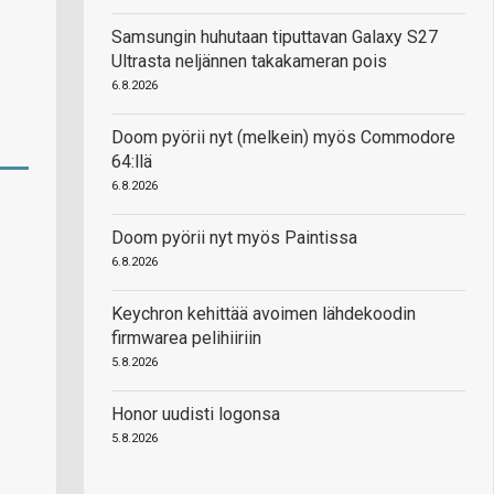
Samsungin huhutaan tiputtavan Galaxy S27
Ultrasta neljännen takakameran pois
6.8.2026
Doom pyörii nyt (melkein) myös Commodore
64:llä
6.8.2026
Doom pyörii nyt myös Paintissa
6.8.2026
Keychron kehittää avoimen lähdekoodin
firmwarea pelihiiriin
5.8.2026
Honor uudisti logonsa
5.8.2026