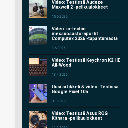
Video: Testissä Audeze
Maxwell 2 -pelikuulokkeet
15.6.2026
Video: io-techin
messuosastoraportit
Computex 2026 -tapahtumasta
3.6.2026
Video: Testissä Keychron K2 HE
All-Wood
13.4.2026
Uusi artikkeli & video: Testissä
Google Pixel 10a
9.3.2026
Video: Testissä Asus ROG
Kithara -pelikuulokkeet
11.2.2026