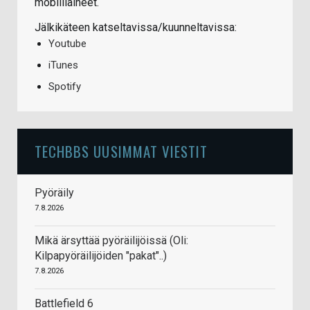
mobiiliaiheet.
Jälkikäteen katseltavissa/kuunneltavissa:
Youtube
iTunes
Spotify
TECHBBS UUSIMMAT VIESTIT
Pyöräily
7.8.2026
Mikä ärsyttää pyöräilijöissä (Oli:
Kilpapyöräilijöiden "pakat"..)
7.8.2026
Battlefield 6