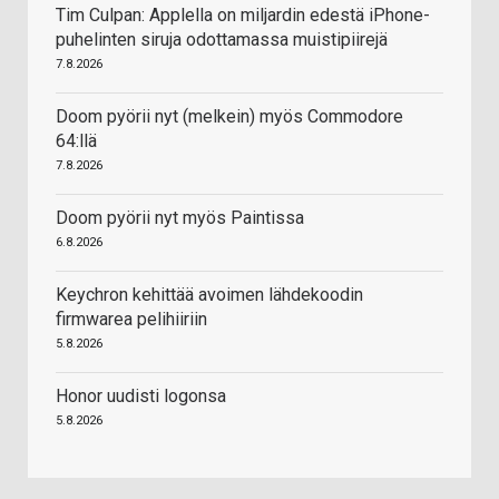
Tim Culpan: Applella on miljardin edestä iPhone-
puhelinten siruja odottamassa muistipiirejä
7.8.2026
Doom pyörii nyt (melkein) myös Commodore
64:llä
7.8.2026
Doom pyörii nyt myös Paintissa
6.8.2026
Keychron kehittää avoimen lähdekoodin
firmwarea pelihiiriin
5.8.2026
Honor uudisti logonsa
5.8.2026