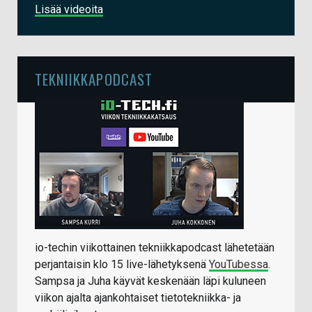
Lisää videoita
TEKNIIKKAPODCAST
io-techin viikottainen tekniikkapodcast lähetetään
perjantaisin klo 15 live-lähetyksenä
YouTubessa
.
Sampsa ja Juha käyvät keskenään läpi kuluneen
viikon ajalta ajankohtaiset tietotekniikka- ja