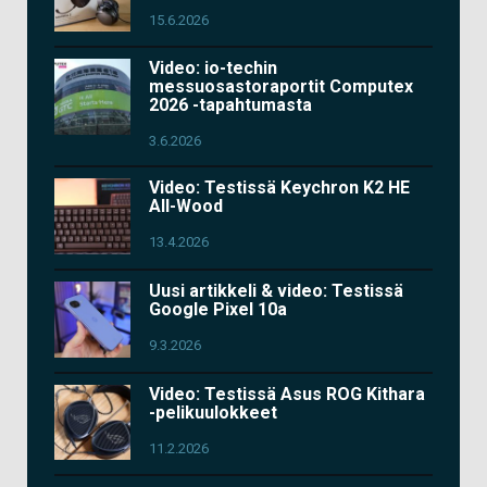
15.6.2026
Video: io-techin
messuosastoraportit Computex
2026 -tapahtumasta
3.6.2026
Video: Testissä Keychron K2 HE
All-Wood
13.4.2026
Uusi artikkeli & video: Testissä
Google Pixel 10a
9.3.2026
Video: Testissä Asus ROG Kithara
-pelikuulokkeet
11.2.2026