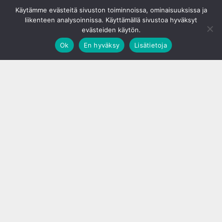
© S&J Media Oy
Käytämme evästeitä sivuston toiminnoissa, ominaisuuksissa ja
liikenteen analysoinnissa. Käyttämällä sivustoa hyväksyt
evästeiden käytön.
Ok
En hyväksy
Lisätietoja
;