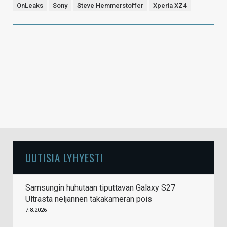
OnLeaks
Sony
Steve Hemmerstoffer
Xperia XZ4
UUTISIA LYHYESTI
Samsungin huhutaan tiputtavan Galaxy S27
Ultrasta neljännen takakameran pois
7.8.2026