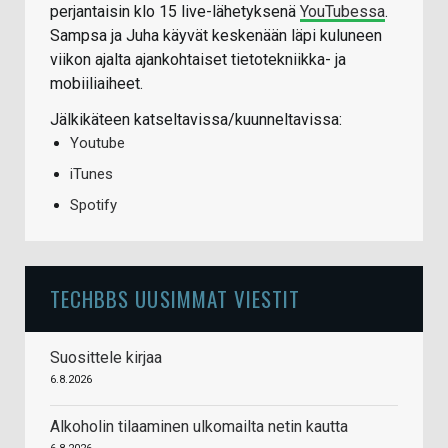
perjantaisin klo 15 live-lähetyksenä
YouTubessa
.
Sampsa ja Juha käyvät keskenään läpi kuluneen
viikon ajalta ajankohtaiset tietotekniikka- ja
mobiiliaiheet.
Jälkikäteen katseltavissa/kuunneltavissa:
Youtube
iTunes
Spotify
TECHBBS UUSIMMAT VIESTIT
Suosittele kirjaa
6.8.2026
Alkoholin tilaaminen ulkomailta netin kautta