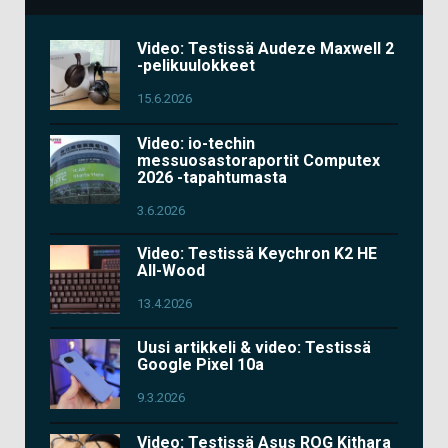
Video: Testissä Audeze Maxwell 2
-pelikuulokkeet
15.6.2026
Video: io-techin
messuosastoraportit Computex
2026 -tapahtumasta
3.6.2026
Video: Testissä Keychron K2 HE
All-Wood
13.4.2026
Uusi artikkeli & video: Testissä
Google Pixel 10a
9.3.2026
Video: Testissä Asus ROG Kithara