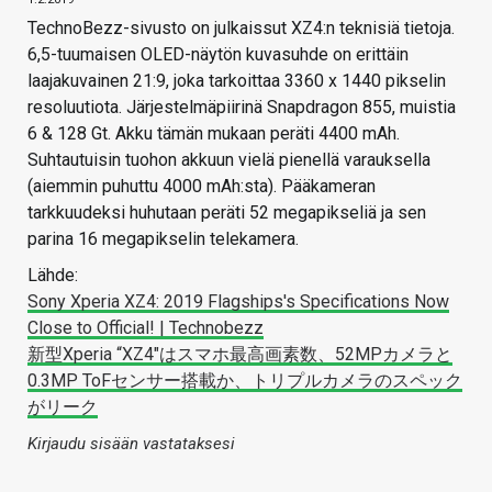
TechnoBezz-sivusto on julkaissut XZ4:n teknisiä tietoja.
6,5-tuumaisen OLED-näytön kuvasuhde on erittäin
laajakuvainen 21:9, joka tarkoittaa 3360 x 1440 pikselin
resoluutiota. Järjestelmäpiirinä Snapdragon 855, muistia
6 & 128 Gt. Akku tämän mukaan peräti 4400 mAh.
Suhtautuisin tuohon akkuun vielä pienellä varauksella
(aiemmin puhuttu 4000 mAh:sta). Pääkameran
tarkkuudeksi huhutaan peräti 52 megapikseliä ja sen
parina 16 megapikselin telekamera.
Lähde:
Sony Xperia XZ4: 2019 Flagships's Specifications Now
Close to Official! | Technobezz
新型Xperia “XZ4″はスマホ最高画素数、52MPカメラと
0.3MP ToFセンサー搭載か、トリプルカメラのスペック
がリーク
Kirjaudu sisään vastataksesi