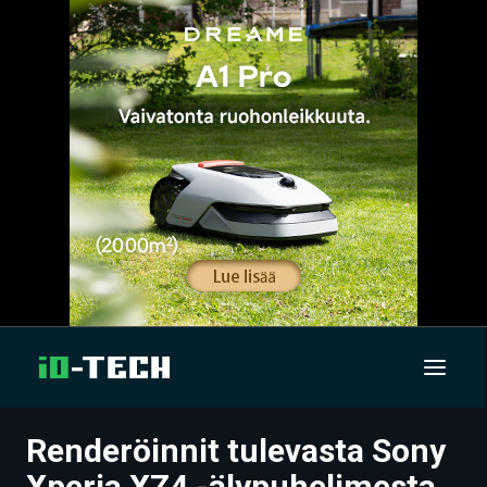
Renderöinnit tulevasta Sony
UUTISET
Xperia XZ4 -älypuhelimesta