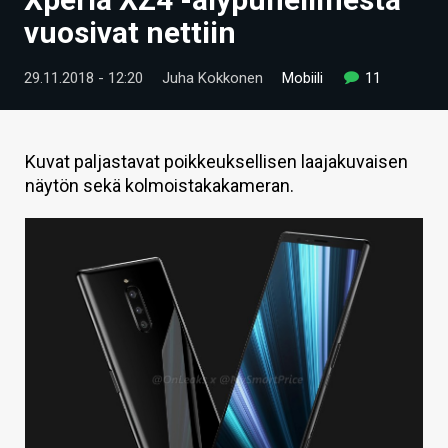
ARTIKKELIT
vuosivat nettiin
VIDEOT
29.11.2018 - 12:20
Juha Kokkonen
Mobiili
11
TECHBBS
TIETOA
Kuvat paljastavat poikkeuksellisen laajakuvaisen
näytön sekä kolmoistakakameran.
HINTA.FI
KAUPPA
VAIHDA TEEMA
HAKU