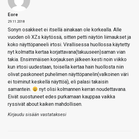
Eore
29.11.2018
Sonyn osakkeet ei itsellä ainakaan ole korkealla. Alle
vuoden oli XZs käytössä, sitten petti näytön liimaukset ja
koko näyttöpaneeli irtosi. Virallisessa huollossa käytetty
nyt kolmatta kertaa korjattavana(takuuseen)saman vian
takia. Ensimmäisen korjauksen jälkeen kesti noin viikko
kun irtosi uudestaan, toisella kertaa hain huollosta niin
olivat paskoneet puhelimen näyttöpanelin(valkoinen väri
ei toiminut keskellä näyttöä), eli palasi takaisin
samantein.
nyt olisi kolmannen kerran noudettavana.
Eivät suostuneet edes purkamaan kauppaa vaikka
ryssivät about kaiken mahdollisen.
Kirjaudu sisään vastataksesi