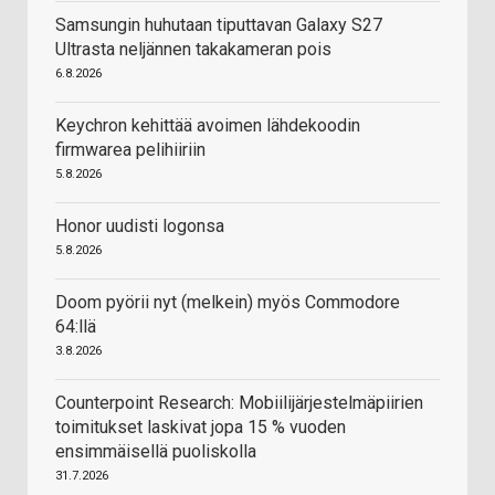
Samsungin huhutaan tiputtavan Galaxy S27
Ultrasta neljännen takakameran pois
6.8.2026
Keychron kehittää avoimen lähdekoodin
firmwarea pelihiiriin
5.8.2026
Honor uudisti logonsa
5.8.2026
Doom pyörii nyt (melkein) myös Commodore
64:llä
3.8.2026
Counterpoint Research: Mobiilijärjestelmäpiirien
toimitukset laskivat jopa 15 % vuoden
ensimmäisellä puoliskolla
31.7.2026