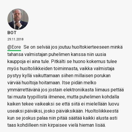
BOT
29.11.2018
@Eore
Se on selvää jos joutuu huoltokierteeseen minkä
tahansa valmistajan puhelimen kanssa niin uusia
kauppoja ei aina tule. Pitkälti se huono kokemus tulee
myös huoltoliikkeiden toiminnasta, vaikka valmistaja
pystyy kyllä vaikuttamaan siihen millaisen porukan
värvää huoltoja hoitamaan. Itse pidän melko
ymmärrettävänä jos jostain elektroniikasta liimaus pettää
tai muuta tyypillistä ilmenee, mutta puhelimen kohdalla
kaiken tekee vaikeaksi se että siitä ei mielellään luovu
useaksi päiväksi, josko päiväksikään. Huoltoliikkeestä
kun se joskus palaa niin pitää säätää kaikki alusta asti
taas kohdilleen niin kirpaisee vielä hieman lisää.