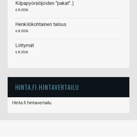
Kilpapyöräilijöiden "pakat"..)
6.8.2026
Henkilökohtainen talous
6.8.2026
Liittymät
6.8.2026
HINTA.FI HINTAVERTAILU
Hinta.fi hintavertailu