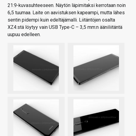
21:9-kuvasuhteeseen. Näytön läpimitaksi kerrotaan noin
6,5 tuumaa. Laite on aavistuksen kapeampi, mutta lähes
sentin pidempi kuin edeltäjämalli. Liitäntöjen osalta
XZ4:stä löytyy vain USB Type-C – 3,5 mm:n ääniliitäntä
uupuu edelleen.