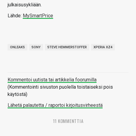
julkaisusykliään.
Lähde:
MySmartPrice
ONLEAKS
SONY
STEVE HEMMERSTOFFER
XPERIA XZ4
Kommentoi uutista tai artikkelia foorumilla
(Kommentointi sivuston puolella toistaiseksi pois
käytöstä)
Lähetä palautetta / raportoi kirjoitusvirheestä
11 KOMMENTTIA