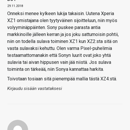
29.11.2018
Onneksi menee kylkeen lukija takaisin. Uutena Xperia
XZ1 omistajana olen tyytyväinen sijoitteluun, niin myös
volyyminäppäinten. Sony puskee parasta antia
markkinoille jälleen kerran ja jos joku sattumoisin pohtii,
niin on todella sulava toiminen XZ1 kun XZ2:sta sitä on
vasta sulavaksi kehuttu. Olen varma Pixel-puhelimia
testaamattomanakin että Sonyn luurit ovat joko yhtä
sulavia tai aivan hippusen vain jää niistä. Jos sulava
toiminta on tärkeää, niin Sonya kannattaa harkita.
Toivotaan tosiaan sitä pienempää mallia tästä XZ4:stä.
Kirjaudu sisään vastataksesi