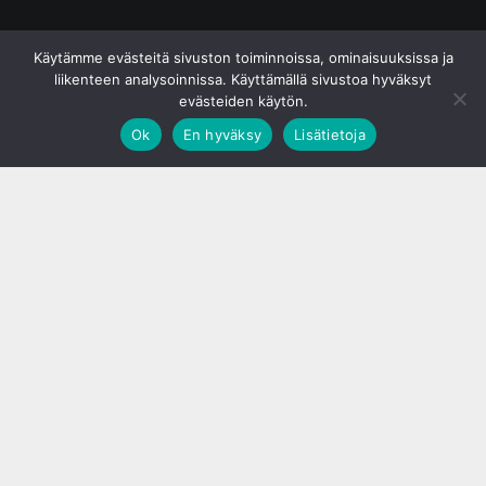
© S&J Media Oy
Käytämme evästeitä sivuston toiminnoissa, ominaisuuksissa ja
liikenteen analysoinnissa. Käyttämällä sivustoa hyväksyt
evästeiden käytön.
Ok
En hyväksy
Lisätietoja
;