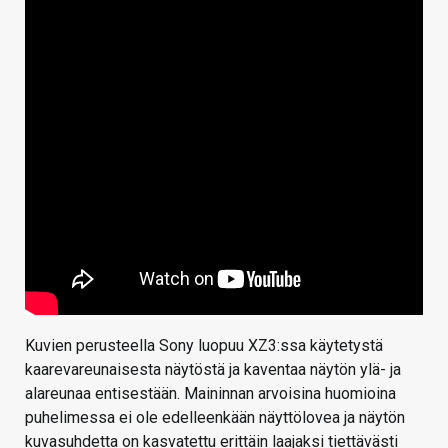
Kuvien perusteella Sony luopuu XZ3:ssa käytetystä
kaarevareunaisesta näytöstä ja kaventaa näytön ylä- ja
alareunaa entisestään. Maininnan arvoisina huomioina
puhelimessa ei ole edelleenkään näyttölovea ja näytön
kuvasuhdetta on kasvatettu erittäin laajaksi tiettävästi