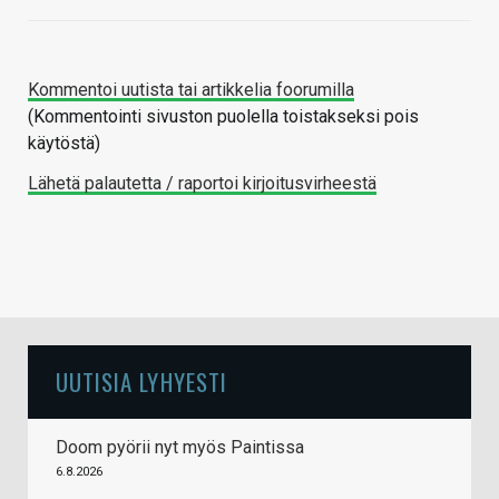
Kommentoi uutista tai artikkelia foorumilla
(Kommentointi sivuston puolella toistakseksi pois
käytöstä)
Lähetä palautetta / raportoi kirjoitusvirheestä
UUTISIA LYHYESTI
Doom pyörii nyt myös Paintissa
6.8.2026