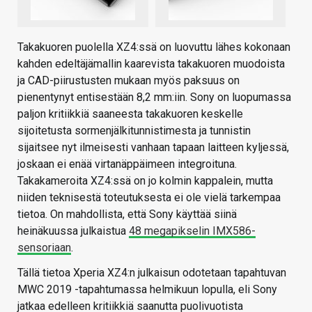
Takakuoren puolella XZ4:ssä on luovuttu lähes kokonaan
kahden edeltäjämallin kaarevista takakuoren muodoista
ja CAD-piirustusten mukaan myös paksuus on
pienentynyt entisestään 8,2 mm:iin. Sony on luopumassa
paljon kritiikkiä saaneesta takakuoren keskelle
sijoitetusta sormenjälkitunnistimesta ja tunnistin
sijaitsee nyt ilmeisesti vanhaan tapaan laitteen kyljessä,
joskaan ei enää virtanäppäimeen integroituna.
Takakameroita XZ4:ssä on jo kolmin kappalein, mutta
niiden teknisestä toteutuksesta ei ole vielä tarkempaa
tietoa. On mahdollista, että Sony käyttää siinä
heinäkuussa julkaistua
48 megapikselin IMX586-
sensoriaan
.
Tällä tietoa Xperia XZ4:n julkaisun odotetaan tapahtuvan
MWC 2019 -tapahtumassa helmikuun lopulla, eli Sony
jatkaa edelleen kritiikkiä saanutta puolivuotista