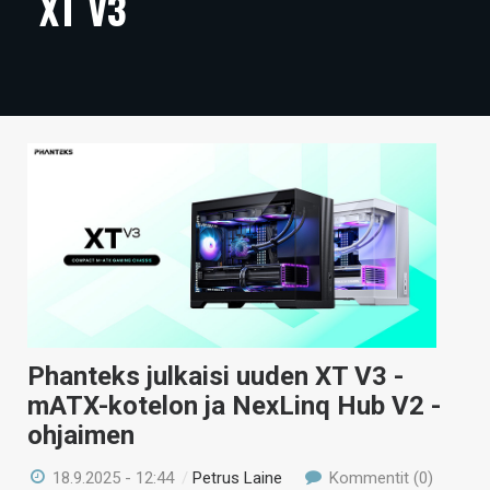
XT V3
ARTIKKELIT
VIDEOT
TECHBBS
TIETOA
HINTA.FI
KAUPPA
VAIHDA TEEMA
Phanteks julkaisi uuden XT V3 -
mATX-kotelon ja NexLinq Hub V2 -
HAKU
ohjaimen
18.9.2025 - 12:44
/
Petrus Laine
Kommentit (0)