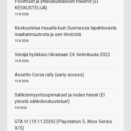
Poliittiset ja yhteiskunnalliset meemit (EI
KESKUSTELUA)
10.8.2026
Keskustelua muualla kuin Suomessa tapahtuvasta
maahanmuutosta ja sen ilmiöistä
10.8.2026
Venäjä hyökkäsi Ukrainaan 24. helmikuuta 2022
10.8.2026
Assetto Corsa rally (early access)
10.8.2026
Sähkönmyyntisopimukset ja niiden hinnat (EI
yleistä sähkökeskustelua!)
9.8.2026
GTA VI (19.11.2026) (Playstation 5, Xbox Series
X/S)