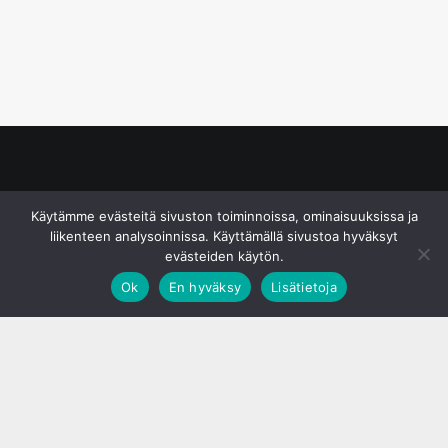
© S&J Media Oy
Käytämme evästeitä sivuston toiminnoissa, ominaisuuksissa ja
liikenteen analysoinnissa. Käyttämällä sivustoa hyväksyt
evästeiden käytön.
Ok
En hyväksy
Lisätietoja
;