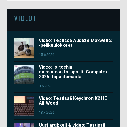
VIDEOT
Video: Testissä Audeze Maxwell 2
-pelikuulokkeet
15.6.2026
Video: io-techin
messuosastoraportit Computex
2026 -tapahtumasta
3.6.2026
Video: Testissä Keychron K2 HE
All-Wood
13.4.2026
Uusi artikkeli & video: Testissä