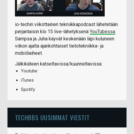
io-techin viikottainen tekniikkapodcast lähetetään
perjantaisin klo 15 live-lähetyksenä
YouTubessa
.
Sampsa ja Juha käyvät keskenään läpi kuluneen
viikon ajalta ajankohtaiset tietotekniikka- ja
mobiiliaiheet.
Jälkikäteen katseltavissa/kuunneltavissa:
Youtube
iTunes
Spotify
TECHBBS UUSIMMAT VIESTIT