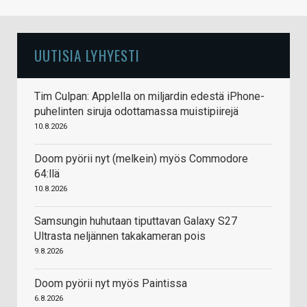
UUTISIA LYHYESTI
Tim Culpan: Applella on miljardin edestä iPhone-
puhelinten siruja odottamassa muistipiirejä
10.8.2026
Doom pyörii nyt (melkein) myös Commodore
64:llä
10.8.2026
Samsungin huhutaan tiputtavan Galaxy S27
Ultrasta neljännen takakameran pois
9.8.2026
Doom pyörii nyt myös Paintissa
6.8.2026