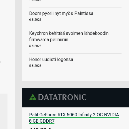
Doom pyörii nyt myös Paintissa
6.8.2026
Keychron kehittää avoimen lähdekoodin
firmwarea pelihiiriin
5.8.2026
Honor uudisti logonsa
.
5.8.2026
Palit GeForce RTX 5060 Infinity 2 OC NVIDIA
8 GB GDDR7