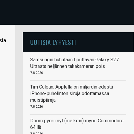
sia
UUTISIA LYHYESTI
Samsungin huhutaan tiputtavan Galaxy S27
Ultrasta neljännen takakameran pois
7.8.2026
Tim Culpan: Applella on miljardin edestä
iPhone-puhelinten siruja odottamassa
muistipiirejä
7.8.2026
Doom pyörii nyt (melkein) myös Commodore
64:llä
7.8.2026