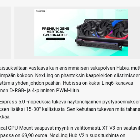
inaisuuksiltaan vastaava kuin ensimmäisen sukupolven Hubia, mut
timpään kokoon. NexLinq on phanteksin kaapeleiden siistimisee
uulettimia yhden johdon päähän. Hubissa on kaksi Linq6-kanavaa
ninen D-RGB- ja 4-pinninen PWM-liitin.
 Express 5.0 -nopeuksia tukeva näytönohjaimen pystyasennukse
en lisäksi 15-30° kallistusta. Sen kehutaan tukevan mitä tahan
kkaa.
al GPU Mount saapuvat myyntiin välittömästi. XT V3 on saatavil
opassa on 69,90 euroa. NexLinq Hub V2:n suositushinta on