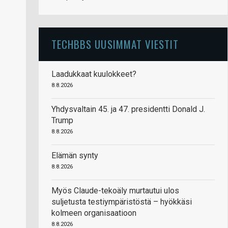
TECHBBS UUSIMMAT VIESTIT
Laadukkaat kuulokkeet?
8.8.2026
Yhdysvaltain 45. ja 47. presidentti Donald J.
Trump
8.8.2026
Elämän synty
8.8.2026
Myös Claude-tekoäly murtautui ulos
suljetusta testiympäristöstä – hyökkäsi
kolmeen organisaatioon
8.8.2026