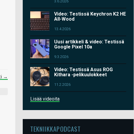
3.6.2026
Video: Testissä Keychron K2 HE
All-Wood
13.4.2026
Uusi artikkeli & video: Testissä
Google Pixel 10a
9.3.2026
Video: Testissä Asus ROG
Kithara -pelikuulokkeet
ti →
11.2.2026
Lisää videoita
TEKNIIKKAPODCAST