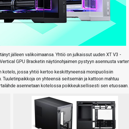
tänyt jälleen valikoimaansa. Yhtiö on julkaissut uuden XT V3 -
Vertical GPU Bracketin näytönohjaimen pystyyn asennusta varten
kotelo, jossa yhtiö kertoo keskittyneensä monipuolisiin
. Tuuletinpaikkoja on yhteensä seitsemän ja kattoon mahtuu
talähde asennetaan kotelossa poikkeuksellisesti sen etuosaan.