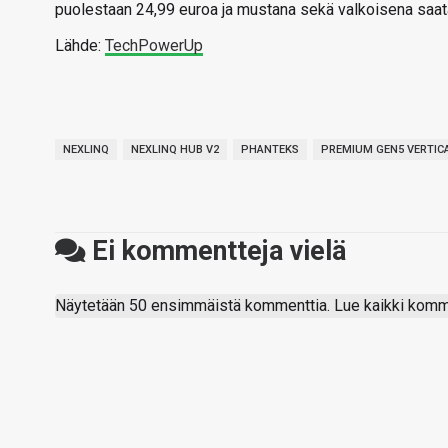
puolestaan 24,99 euroa ja mustana sekä valkoisena saata
Lähde:
TechPowerUp
NEXLINQ
NEXLINQ HUB V2
PHANTEKS
PREMIUM GEN5 VERTIC
Ei kommentteja vielä
Näytetään 50 ensimmäistä kommenttia. Lue kaikki komme