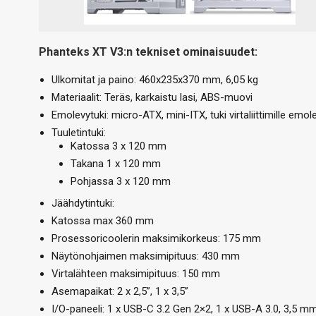
Phanteks XT V3:n tekniset ominaisuudet:
Ulkomitat ja paino: 460x235x370 mm, 6,05 kg
Materiaalit: Teräs, karkaistu lasi, ABS-muovi
Emolevytuki: micro-ATX, mini-ITX, tuki virtaliittimille emol
Tuuletintuki:
Katossa 3 x 120 mm
Takana 1 x 120 mm
Pohjassa 3 x 120 mm
Jäähdytintuki:
Katossa max 360 mm
Prosessoricoolerin maksimikorkeus: 175 mm
Näytönohjaimen maksimipituus: 430 mm
Virtalähteen maksimipituus: 150 mm
Asemapaikat: 2 x 2,5”, 1 x 3,5”
I/O-paneeli: 1 x USB-C 3.2 Gen 2×2, 1 x USB-A 3.0, 3,5 m