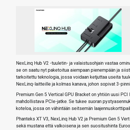
NexLinq Hub V2 -tuuletin- ja valaistusohjain vastaa om
se on saatu nyt paketoitua aiempaan pienempään ja siis
tarkoitettu teknologia, jossa voidaan ketjuttaa useita t
NexLinq-laitteille ja kolmas kanava, johon sopivat 3-pin
Premium Gen 5 Vertical GPU Bracket on yhtiön uusi PCI
mahdollistava PCIe-jatke. Se tukee suoran pystyasennuks
koteloa, jossa on vähintään seitsemän laajennuskorttipai
Phanteks XT V3, NexLinq Hub V2 ja Premium Gen 5 Vertic
sekä mustana että valkoisena ja sen suositushinta Euro