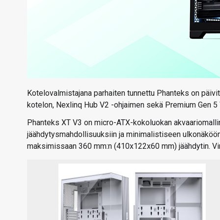
Kotelovalmistajana parhaiten tunnettu Phanteks on päivit
kotelon, Nexlinq Hub V2 -ohjaimen sekä Premium Gen 5 
Phanteks XT V3 on micro-ATX-kokoluokan akvaariomallin 
jäähdytysmahdollisuuksiin ja minimalistiseen ulkonäköön
maksimissaan 360 mm:n (410x122x60 mm) jäähdytin. Vir