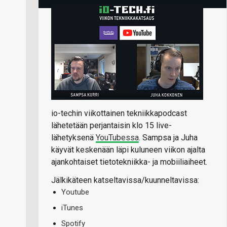
io-techin viikottainen tekniikkapodcast
lähetetään perjantaisin klo 15 live-
lähetyksenä
YouTubessa
. Sampsa ja Juha
käyvät keskenään läpi kuluneen viikon ajalta
ajankohtaiset tietotekniikka- ja mobiiliaiheet.
Jälkikäteen katseltavissa/kuunneltavissa:
Youtube
iTunes
Spotify