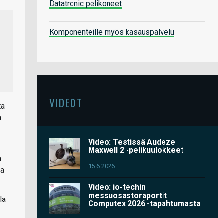
Datatronic pelikoneet
Komponenteille myös kasauspalvelu
VIDEOT
ta
n
Video: Testissä Audeze
Maxwell 2 -pelikuulokkeet
n
15.6.2026
sa
Video: io-techin
messuosastoraportit
la
Computex 2026 -tapahtumasta