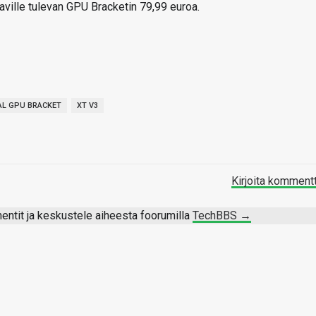
ville tulevan GPU Bracketin 79,99 euroa.
AL GPU BRACKET
XT V3
Kirjoita komment
ntit ja keskustele aiheesta foorumilla
TechBBS →