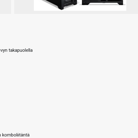
evyn takapuolella
m komboliitäntä