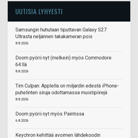
UUTISIA LYHYESTI
Samsungin huhutaan tiputtavan Galaxy S27
Ultrasta neljännen takakameran pois
8.8.2026
Doom pyörii nyt (melkein) myös Commodore
64:llä
8.8.2026
Tim Culpan: Applella on miljardin edestä iPhone-
puhelinten siruja odottamassa muistipiirejä
8.8.2026
Doom pyörii nyt myös Paintissa
6.8.2026
Keychron kehittää avoimen lähdekoodin