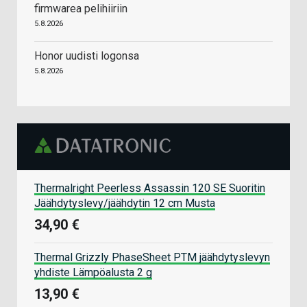
firmwarea pelihiiriin
5.8.2026
Honor uudisti logonsa
5.8.2026
Thermalright Peerless Assassin 120 SE Suoritin
Jäähdytyslevy/jäähdytin 12 cm Musta
34,90 €
Thermal Grizzly PhaseSheet PTM jäähdytyslevyn
yhdiste Lämpöalusta 2 g
13,90 €