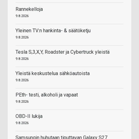
Rannekelloja
9.8.2026
Yleinen TV:n hankinta- & säätöketju
9.8.2026
Tesla S,3,X,Y, Roadster ja Cybertruck yleistä
9.8.2026
Yleistä keskustelua sähköautoista
9.8.2026
PEth- testi, alkoholi ja vapaat
9.8.2026
OBD-II lukija
9.8.2026
Samsungin huhutaan tiputtavan Galaxy S27