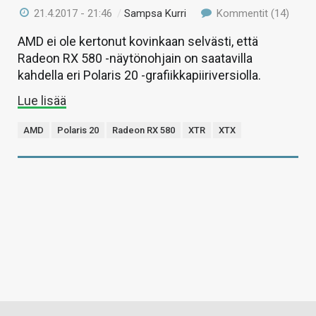
21.4.2017 - 21:46
/
Sampsa Kurri
Kommentit (14)
AMD ei ole kertonut kovinkaan selvästi, että
Radeon RX 580 -näytönohjain on saatavilla
kahdella eri Polaris 20 -grafiikkapiiriversiolla.
Lue lisää
AMD
Polaris 20
Radeon RX 580
XTR
XTX