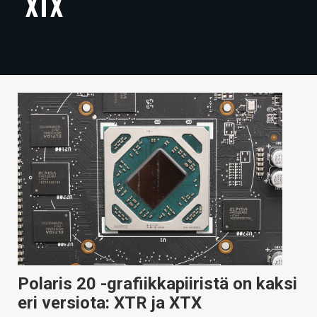
XTX
ARTIKKELIT
VIDEOT
TECHBBS
TIETOA
HINTA.FI
KAUPPA
VAIHDA TEEMA
HAKU
Polaris 20 -grafiikkapiiristä on kaksi
eri versiota: XTR ja XTX