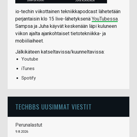
io-techin viikottainen tekniikkapodcast lähetetään
perjantaisin klo 15 live-lähetyksenä
YouTubessa
.
Sampsa ja Juha käyvät keskenään läpi kuluneen
viikon ajalta ajankohtaiset tietotekniikka- ja
mobiiliaiheet.
Jälkikäteen katseltavissa/kuunneltavissa:
Youtube
iTunes
Spotify
TECHBBS UUSIMMAT VIESTIT
Perunalastut
9.8.2026