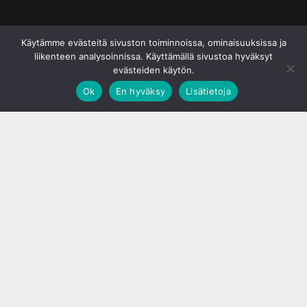
© S&J Media Oy
Käytämme evästeitä sivuston toiminnoissa, ominaisuuksissa ja
liikenteen analysoinnissa. Käyttämällä sivustoa hyväksyt
evästeiden käytön.
Ok
En hyväksy
Lisätietoja
;