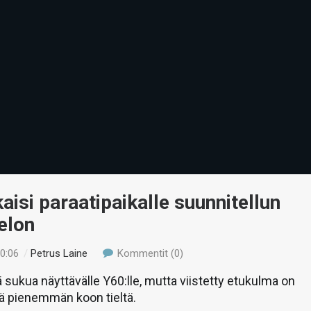
kaisi paraatipaikalle suunnitellun
elon
10:06
/
Petrus Laine
Kommentit (0)
 sukua näyttävälle Y60:lle, mutta viistetty etukulma on
ä pienemmän koon tieltä.