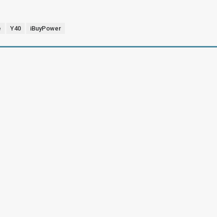
e
Y40
iBuyPower