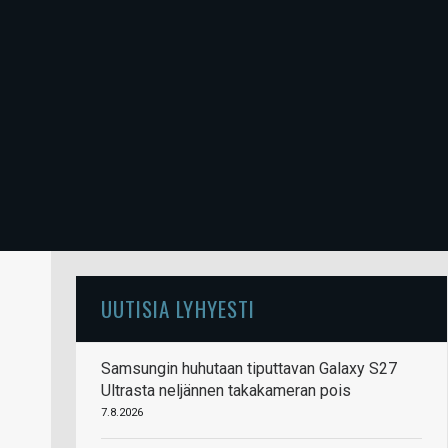
UUTISIA LYHYESTI
Samsungin huhutaan tiputtavan Galaxy S27
Ultrasta neljännen takakameran pois
7.8.2026