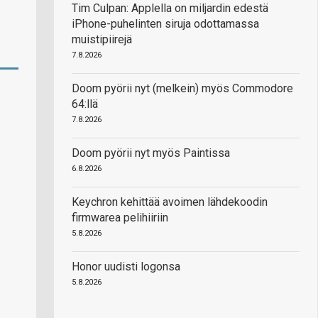
Tim Culpan: Applella on miljardin edestä
iPhone-puhelinten siruja odottamassa
muistipiirejä
7.8.2026
Doom pyörii nyt (melkein) myös Commodore
64:llä
7.8.2026
Doom pyörii nyt myös Paintissa
6.8.2026
Keychron kehittää avoimen lähdekoodin
firmwarea pelihiiriin
5.8.2026
Honor uudisti logonsa
5.8.2026