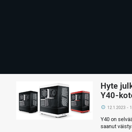
Hyte jul
Y40-kot
12.1.2023 - 
Y40 on selvää
saanut väisty