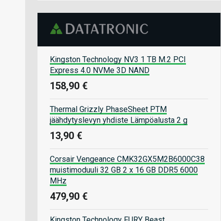
Kingston Technology NV3 1 TB M.2 PCI
Express 4.0 NVMe 3D NAND
158,90 €
Thermal Grizzly PhaseSheet PTM
jäähdytyslevyn yhdiste Lämpöalusta 2 g
13,90 €
Corsair Vengeance CMK32GX5M2B6000C38
muistimoduuli 32 GB 2 x 16 GB DDR5 6000
MHz
479,90 €
Kingston Technology FURY Beast