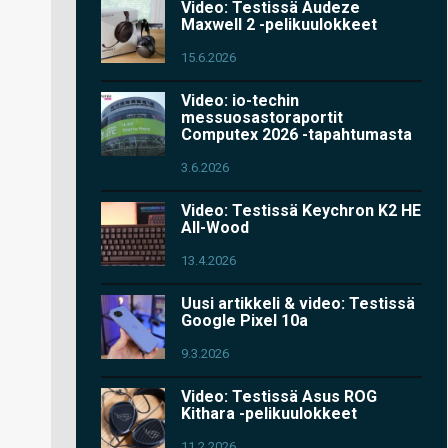
Video: Testissä Audeze
Maxwell 2 -pelikuulokkeet
15.6.2026
Video: io-techin
messuosastoraportit
Computex 2026 -tapahtumasta
3.6.2026
Video: Testissä Keychron K2 HE
All-Wood
13.4.2026
Uusi artikkeli & video: Testissä
Google Pixel 10a
9.3.2026
Video: Testissä Asus ROG
Kithara -pelikuulokkeet
11.2.2026