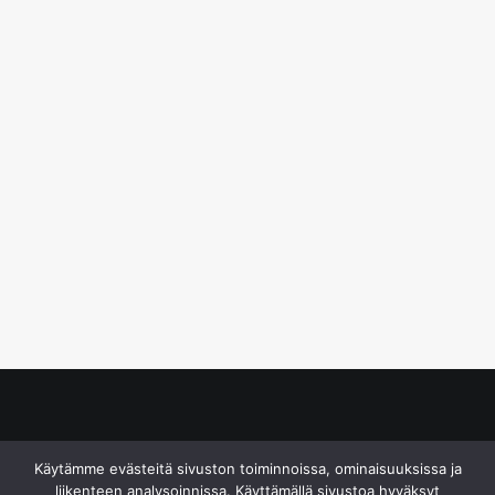
© S&J Media Oy
Käytämme evästeitä sivuston toiminnoissa, ominaisuuksissa ja
liikenteen analysoinnissa. Käyttämällä sivustoa hyväksyt