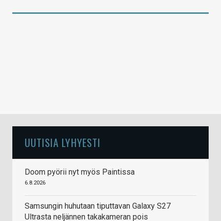
UUTISIA LYHYESTI
Doom pyörii nyt myös Paintissa
6.8.2026
Samsungin huhutaan tiputtavan Galaxy S27
Ultrasta neljännen takakameran pois