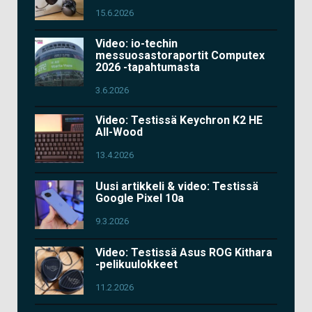
15.6.2026
Video: io-techin
messuosastoraportit Computex
2026 -tapahtumasta
3.6.2026
Video: Testissä Keychron K2 HE
All-Wood
13.4.2026
Uusi artikkeli & video: Testissä
Google Pixel 10a
9.3.2026
Video: Testissä Asus ROG Kithara
-pelikuulokkeet
11.2.2026