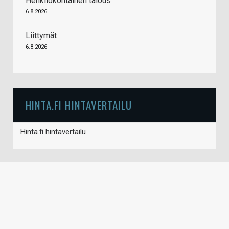
Henkilökohtainen talous
6.8.2026
Liittymät
6.8.2026
HINTA.FI HINTAVERTAILU
Hinta.fi hintavertailu