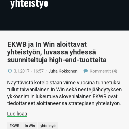
yhteistyö
ARTIKKELIT
VIDEOT
TECHBBS
EKWB ja In Win aloittavat
TIETOA
yhteistyön, luvassa yhdessä
HINTA.FI
suunniteltuja high-end-tuotteita
KAUPPA
3.1.2017 - 16:57
/
Juha Kokkonen
Kommentit (4)
VAIHDA TEEMA
Näyttävistä koteloistaan viime vuosina tunnetuksi
tullut taiwanilainen In Win sekä nestejäähdytyksen
ykkösnimiin lukeutuva slovenialainen EKWB ovat
tiedottaneet aloittaneensa strategisen yhteistyön.
HAKU
Lue lisää
EKWB
In Win
yhteistyö