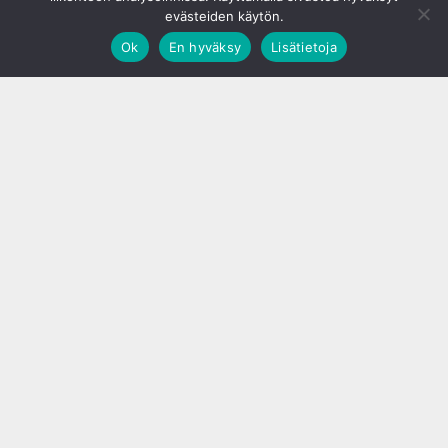
evästeiden käytön.
Ok
En hyväksy
Lisätietoja
;