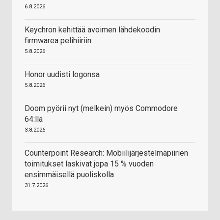
6.8.2026
Keychron kehittää avoimen lähdekoodin
firmwarea pelihiiriin
5.8.2026
Honor uudisti logonsa
5.8.2026
Doom pyörii nyt (melkein) myös Commodore
64:llä
3.8.2026
Counterpoint Research: Mobiilijärjestelmäpiirien
toimitukset laskivat jopa 15 % vuoden
ensimmäisellä puoliskolla
31.7.2026