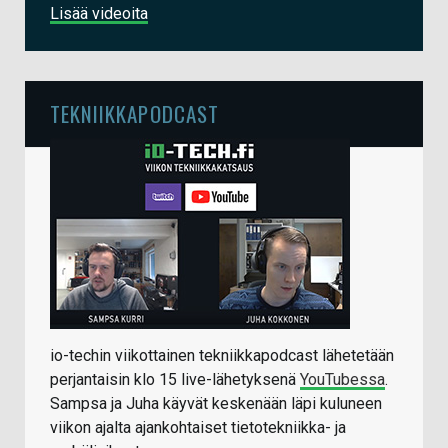
Lisää videoita
TEKNIIKKAPODCAST
io-techin viikottainen tekniikkapodcast lähetetään
perjantaisin klo 15 live-lähetyksenä
YouTubessa
.
Sampsa ja Juha käyvät keskenään läpi kuluneen
viikon ajalta ajankohtaiset tietotekniikka- ja