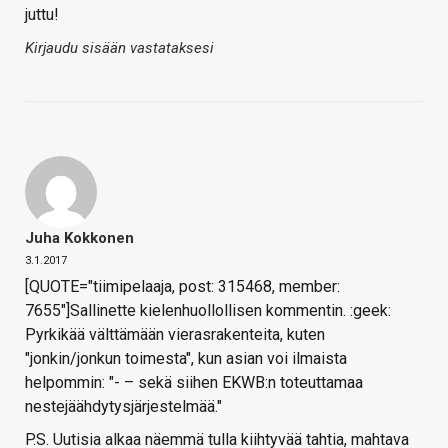
juttu!
Kirjaudu sisään vastataksesi
Juha Kokkonen
3.1.2017
[QUOTE="tiimipelaaja, post: 315468, member:
7655"]Sallinette kielenhuollollisen kommentin. :geek:
Pyrkikää välttämään vierasrakenteita, kuten
"jonkin/jonkun toimesta", kun asian voi ilmaista
helpommin: "- – sekä siihen EKWB:n toteuttamaa
nestejäähdytysjärjestelmää."
P.S. Uutisia alkaa näemmä tulla kiihtyvää tahtia, mahtava