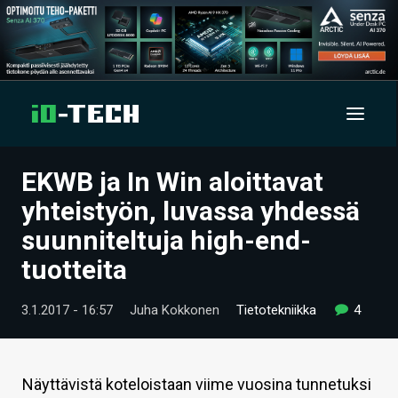
EKWB ja In Win aloittavat
UUTISET
yhteistyön, luvassa yhdessä
ARTIKKELIT
suunniteltuja high-end-
tuotteita
VIDEOT
TECHBBS
3.1.2017 - 16:57
Juha Kokkonen
Tietotekniikka
4
TIETOA
HINTA.FI
Näyttävistä koteloistaan viime vuosina tunnetuksi