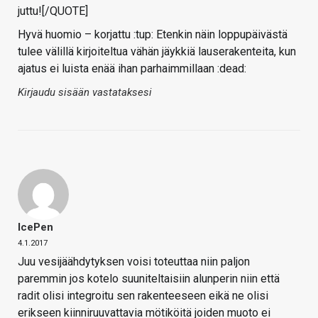
juttu![/QUOTE]
Hyvä huomio – korjattu :tup: Etenkin näin loppupäivästä
tulee välillä kirjoiteltua vähän jäykkiä lauserakenteita, kun
ajatus ei luista enää ihan parhaimmillaan :dead:
Kirjaudu sisään vastataksesi
IcePen
4.1.2017
Juu vesijäähdytyksen voisi toteuttaa niin paljon
paremmin jos kotelo suuniteltaisiin alunperin niin että
radit olisi integroitu sen rakenteeseen eikä ne olisi
erikseen kiinniruuvattavia mötiköitä joiden muoto ei