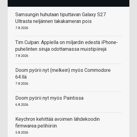
Samsungin huhutaan tiputtavan Galaxy S27
Ultrasta neljännen takakameran pois
7.8.2026
Tim Culpan: Applella on miljardin edestä iPhone-
puhelinten siruja odottamassa muistipiirejä
7.8.2026
Doom pyörii nyt (melkein) myös Commodore
64:llä
7.8.2026
Doom pyörii nyt myös Paintissa
6.8.2026
Keychron kehittää avoimen lähdekoodin
firmwarea pelihiiriin
5.8.2026