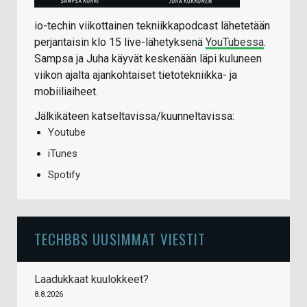
io-techin viikottainen tekniikkapodcast lähetetään
perjantaisin klo 15 live-lähetyksenä
YouTubessa
.
Sampsa ja Juha käyvät keskenään läpi kuluneen
viikon ajalta ajankohtaiset tietotekniikka- ja
mobiiliaiheet.
Jälkikäteen katseltavissa/kuunneltavissa:
Youtube
iTunes
Spotify
TECHBBS UUSIMMAT VIESTIT
Laadukkaat kuulokkeet?
8.8.2026