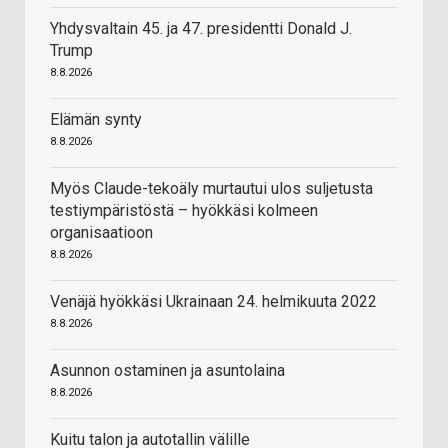
Yhdysvaltain 45. ja 47. presidentti Donald J.
Trump
8.8.2026
Elämän synty
8.8.2026
Myös Claude-tekoäly murtautui ulos suljetusta
testiympäristöstä – hyökkäsi kolmeen
organisaatioon
8.8.2026
Venäjä hyökkäsi Ukrainaan 24. helmikuuta 2022
8.8.2026
Asunnon ostaminen ja asuntolaina
8.8.2026
Kuitu talon ja autotallin välille