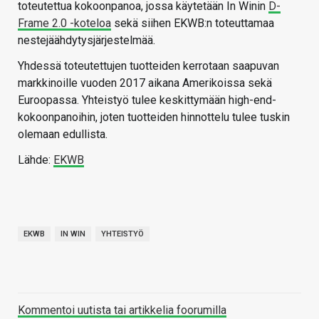
toteutettua kokoonpanoa, jossa käytetään In Winin
D-
Frame 2.0 -koteloa
sekä siihen EKWB:n toteuttamaa
nestejäähdytysjärjestelmää.
Yhdessä toteutettujen tuotteiden kerrotaan saapuvan
markkinoille vuoden 2017 aikana Amerikoissa sekä
Euroopassa. Yhteistyö tulee keskittymään high-end-
kokoonpanoihin, joten tuotteiden hinnottelu tulee tuskin
olemaan edullista.
Lähde:
EKWB
EKWB
IN WIN
YHTEISTYÖ
Kommentoi uutista tai artikkelia foorumilla