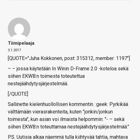
Tiimipelaaja
3.1.2017
[QUOTE="Juha Kokkonen, post: 315312, member: 1197"]
– – jossa käytetään In Winin D-Frame 2.0 -koteloa sekä
siihen EKWB:n toimesta toteutettua
nestejäähdytysjärjestelmää.
[/QUOTE]
Sallinette kielenhuollollisen kommentin. :geek: Pyrkikää
välttämään vierasrakenteita, kuten "jonkin/jonkun
toimesta", kun asian voi ilmaista helpommin: "- – sekä
siihen EKWB:n toteuttamaa nestejäähdytysjärjestelmää."
P.S. Uutisia alkaa näemmä tulla kiihtyvää tahtia, mahtava