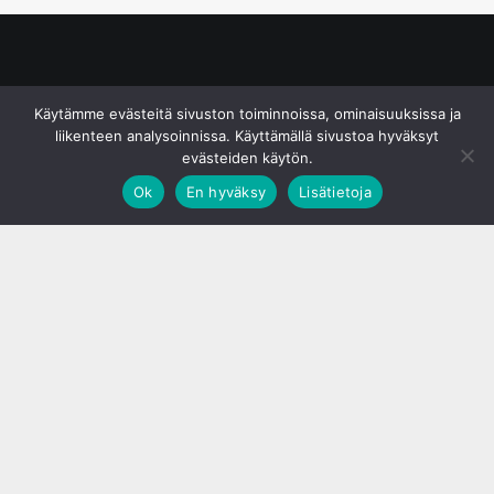
© S&J Media Oy
Käytämme evästeitä sivuston toiminnoissa, ominaisuuksissa ja
liikenteen analysoinnissa. Käyttämällä sivustoa hyväksyt
evästeiden käytön.
Ok
En hyväksy
Lisätietoja
;