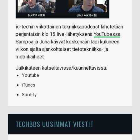
io-techin viikottainen tekniikkapodcast lähetetään
perjantaisin klo 15 live-lähetyksenä
YouTubessa
.
Sampsa ja Juha käyvät keskenään läpi kuluneen
viikon ajalta ajankohtaiset tietotekniikka- ja
mobiiliaiheet.
Jälkikäteen katseltavissa/kuunneltavissa:
Youtube
iTunes
Spotify
TECHBBS UUSIMMAT VIESTIT