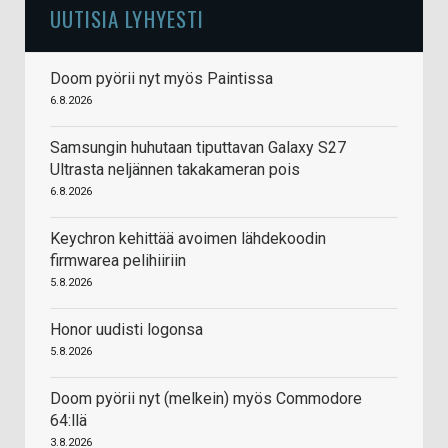
UUTISIA LYHYESTI
Doom pyörii nyt myös Paintissa
6.8.2026
Samsungin huhutaan tiputtavan Galaxy S27
Ultrasta neljännen takakameran pois
6.8.2026
Keychron kehittää avoimen lähdekoodin
firmwarea pelihiiriin
5.8.2026
Honor uudisti logonsa
5.8.2026
Doom pyörii nyt (melkein) myös Commodore
64:llä
3.8.2026