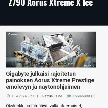
Z790 Aorus Xtreme X Ice
ARTIKKELIT
VIDEOT
TECHBBS
TIETOA
HINTA.FI
KAUPPA
VAIHDA TEEMA
Gigabyte julkaisi rajoitetun
painoksen Aorus Xtreme Prestige
emolevyn ja näytönohjaimen
HAKU
16.4.2024 - 23:31
/
Petrus Laine
Kommentit (3)
Ökyluokkaan tähtäävät valkeateemaiset,