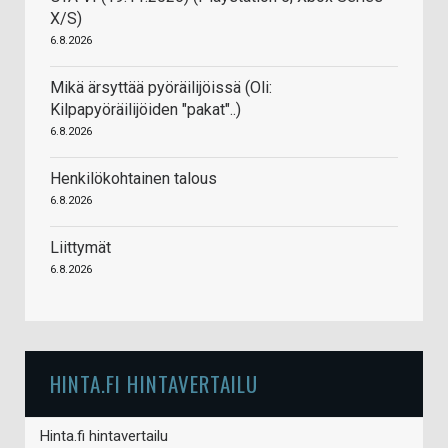
X/S)
6.8.2026
Mikä ärsyttää pyöräilijöissä (Oli:
Kilpapyöräilijöiden "pakat"..)
6.8.2026
Henkilökohtainen talous
6.8.2026
Liittymät
6.8.2026
HINTA.FI HINTAVERTAILU
Hinta.fi hintavertailu