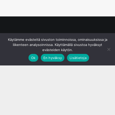
© S&J Media Oy
Käytämme evästeitä sivuston toiminnoissa, ominaisuuksissa ja
liikenteen analysoinnissa. Käyttämällä sivustoa hyväksyt
evästeiden käytön.
Ok
En hyväksy
Lisätietoja
;