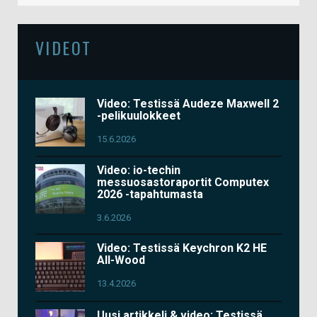
VIDEOT
Video: Testissä Audeze Maxwell 2
-pelikuulokkeet
15.6.2026
Video: io-techin
messuosastoraportit Computex
2026 -tapahtumasta
3.6.2026
Video: Testissä Keychron K2 HE
All-Wood
13.4.2026
Uusi artikkeli & video: Testissä