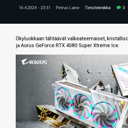
16.4.2024 - 23:31
Petrus Laine
Tietotekniikka
3
Ökyluokkaan tähtäävät valkeateemaiset, kristallisoid
ja Aorus GeForce RTX 4080 Super Xtreme Ice.