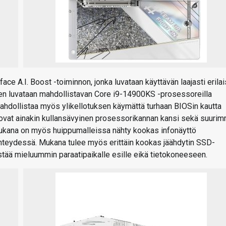
e A.I. Boost -toiminnon, jonka luvataan käyttävän laajasti erilai
en luvataan mahdollistavan Core i9-14900KS -prosessoreilla
mahdollistaa myös ylikellotuksen käymättä turhaan BIOSin kautta
ovat ainakin kullansävyinen prosessorikannan kansi sekä suuri
 Mukana on myös huippumalleissa nähty kookas infonäyttö
yhteydessä. Mukana tulee myös erittäin kookas jäähdytin SSD-
stää mieluummin paraatipaikalle esille eikä tietokoneeseen.