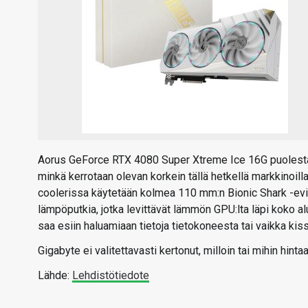
Aorus GeForce RTX 4080 Super Xtreme Ice 16G puolestaa
minkä kerrotaan olevan korkein tällä hetkellä markkinoi
coolerissa käytetään kolmea 110 mm:n Bionic Shark -evin
lämpöputkia, jotka levittävät lämmön GPU:lta läpi koko a
saa esiin haluamiaan tietoja tietokoneesta tai vaikka kis
Gigabyte ei valitettavasti kertonut, milloin tai mihin hinta
Lähde:
Lehdistötiedote