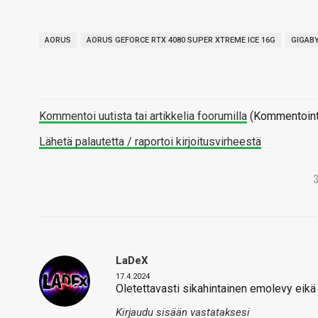
AORUS
AORUS GEFORCE RTX 4080 SUPER XTREME ICE 16G
GIGAB
Kommentoi uutista tai artikkelia foorumilla
(Kommentointi 
Lähetä palautetta / raportoi kirjoitusvirheestä
LaDeX
17.4.2024
Oletettavasti sikahintainen emolevy eikä
Kirjaudu sisään vastataksesi