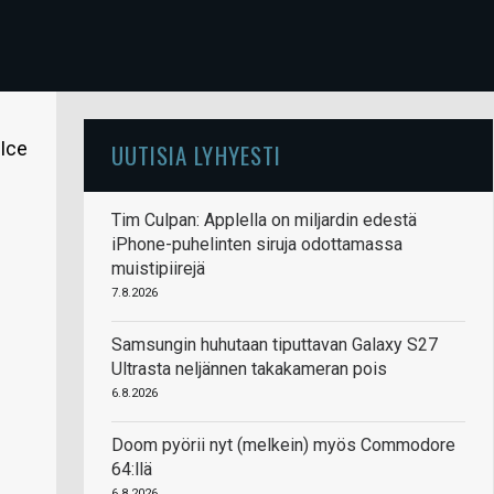
 Ice
UUTISIA LYHYESTI
Tim Culpan: Applella on miljardin edestä
iPhone-puhelinten siruja odottamassa
muistipiirejä
7.8.2026
Samsungin huhutaan tiputtavan Galaxy S27
Ultrasta neljännen takakameran pois
6.8.2026
Doom pyörii nyt (melkein) myös Commodore
64:llä
6.8.2026