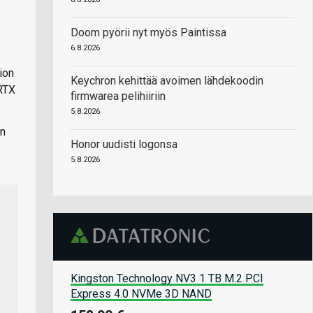
Doom pyörii nyt myös Paintissa
6.8.2026
ion
Keychron kehittää avoimen lähdekoodin
 RTX
firmwarea pelihiiriin
5.8.2026
en
Honor uudisti logonsa
5.8.2026
Kingston Technology NV3 1 TB M.2 PCI
Express 4.0 NVMe 3D NAND