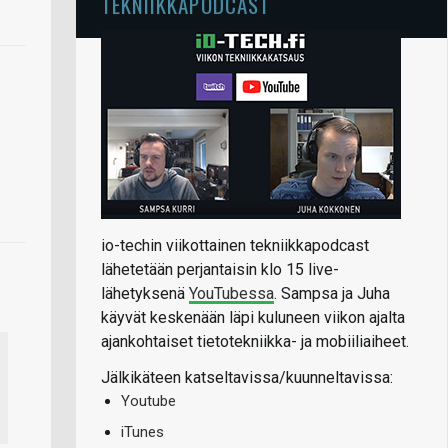
TEKNIIKKAPODCAST
io-techin viikottainen tekniikkapodcast
lähetetään perjantaisin klo 15 live-
lähetyksenä
YouTubessa
. Sampsa ja Juha
käyvät keskenään läpi kuluneen viikon ajalta
ajankohtaiset tietotekniikka- ja mobiiliaiheet.
Jälkikäteen katseltavissa/kuunneltavissa:
Youtube
iTunes