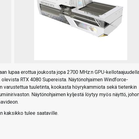
n lupaa erottua joukosta jopa 2700 MHz:n GPU-kellotaajuudella
lla olevista RTX 4080 Supereista. Näytönohjaimen Windforce-
 varustettua tuuletinta, kookasta höyrykammiota sekä tietenkin
lumiinirivaston. Näytönohjaimen kyljestä löytyy myös näyttö, joho
savideon.
an kaksikko tulee saataville.