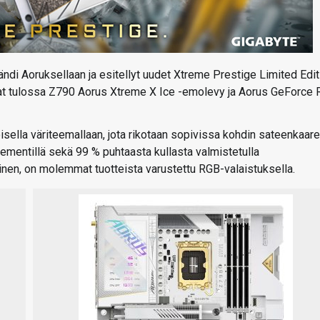
ndi Aoruksellaan ja esitellyt uudet Xtreme Prestige Limited Edit
ovat tulossa Z790 Aorus Xtreme X Ice -emolevy ja Aorus GeForce
isella väriteemallaan, jota rikotaan sopivissa kohdin sateenkaar
ielementillä sekä 99 % puhtaasta kullasta valmistetulla
inen, on molemmat tuotteista varustettu RGB-valaistuksella.