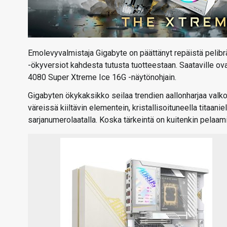
Emolevyvalmistaja Gigabyte on päättänyt repäistä pelibrä
-ökyversiot kahdesta tutusta tuotteestaan. Saataville 
4080 Super Xtreme Ice 16G -näytönohjain.
Gigabyten ökykaksikko seilaa trendien aallonharjaa valko
väreissä kiiltävin elementein, kristallisoituneella titaan
sarjanumerolaatalla. Koska tärkeintä on kuitenkin pelaam