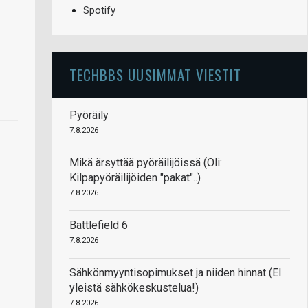
Spotify
TECHBBS UUSIMMAT VIESTIT
Pyöräily
7.8.2026
Mikä ärsyttää pyöräilijöissä (Oli:
Kilpapyöräilijöiden "pakat"..)
7.8.2026
Battlefield 6
7.8.2026
Sähkönmyyntisopimukset ja niiden hinnat (EI
yleistä sähkökeskustelua!)
7.8.2026