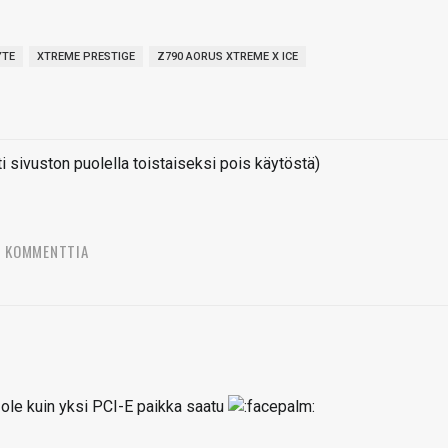
YTE
XTREME PRESTIGE
Z790 AORUS XTREME X ICE
sivuston puolella toistaiseksi pois käytöstä)
3 KOMMENTTIA
 ole kuin yksi PCI-E paikka saatu