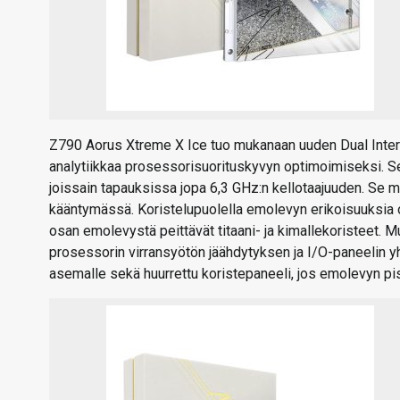
Z790 Aorus Xtreme X Ice tuo mukanaan uuden Dual Interfac
analytiikkaa prosessorisuorituskyvyn optimoimiseksi. S
joissain tapauksissa jopa 6,3 GHz:n kellotaajuuden. Se 
kääntymässä. Koristelupuolella emolevyn erikoisuuksia 
osan emolevystä peittävät titaani- ja kimallekoristeet.
prosessorin virransyötön jäähdytyksen ja I/O-paneelin 
asemalle sekä huurrettu koristepaneeli, jos emolevyn pi