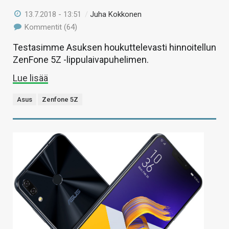
13.7.2018 - 13:51
/
Juha Kokkonen
Kommentit (64)
Testasimme Asuksen houkuttelevasti hinnoitellun
ZenFone 5Z -lippulaivapuhelimen.
Lue lisää
Asus
Zenfone 5Z