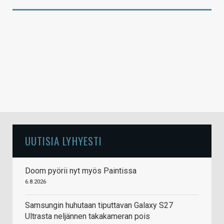
UUTISIA LYHYESTI
Doom pyörii nyt myös Paintissa
6.8.2026
Samsungin huhutaan tiputtavan Galaxy S27
Ultrasta neljännen takakameran pois