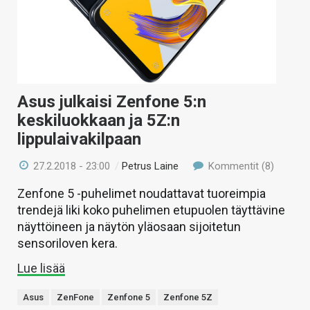
Asus julkaisi Zenfone 5:n
keskiluokkaan ja 5Z:n
lippulaivakilpaan
27.2.2018 - 23:00
/
Petrus Laine
Kommentit (8)
Zenfone 5 -puhelimet noudattavat tuoreimpia
trendejä liki koko puhelimen etupuolen täyttävine
näyttöineen ja näytön yläosaan sijoitetun
sensoriloven kera.
Lue lisää
Asus
ZenFone
Zenfone 5
Zenfone 5Z