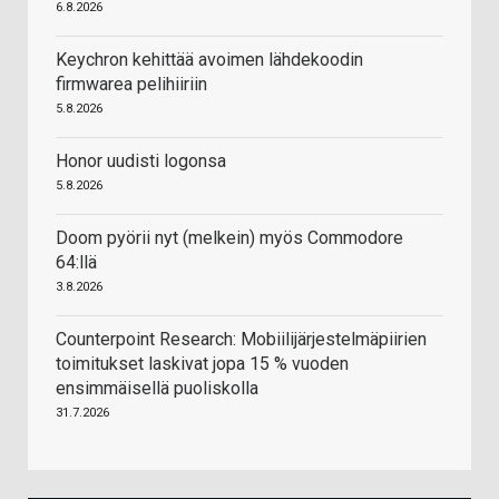
6.8.2026
Keychron kehittää avoimen lähdekoodin
firmwarea pelihiiriin
5.8.2026
Honor uudisti logonsa
5.8.2026
Doom pyörii nyt (melkein) myös Commodore
64:llä
3.8.2026
Counterpoint Research: Mobiilijärjestelmäpiirien
toimitukset laskivat jopa 15 % vuoden
ensimmäisellä puoliskolla
31.7.2026