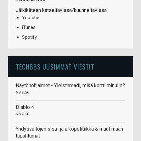
Jälkikäteen katseltavissa/kuunneltavissa:
Youtube
iTunes
Spotify
TECHBBS UUSIMMAT VIESTIT
Näytönohjaimet - Yleisthreadi, mikä kortti minulle?
6.8.2026
Diablo 4
6.8.2026
Yhdysvaltojen sisä- ja ulkopolitiikka & muut maan
tapahtumat