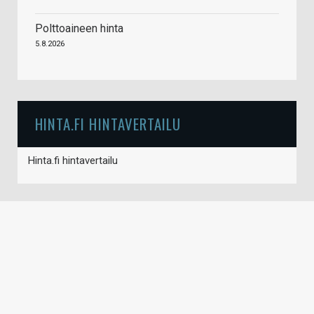
Polttoaineen hinta
5.8.2026
HINTA.FI HINTAVERTAILU
Hinta.fi hintavertailu