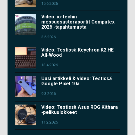
15.6.2026
Video: io-techin
messuosastoraportit Computex
2026 -tapahtumasta
3.6.2026
Video: Testissä Keychron K2 HE
All-Wood
13.4.2026
Uusi artikkeli & video: Testissä
Google Pixel 10a
9.3.2026
Video: Testissä Asus ROG Kithara
-pelikuulokkeet
11.2.2026