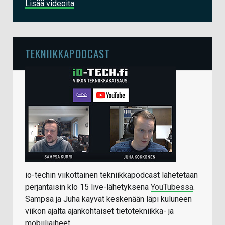
Lisää videoita
TEKNIIKKAPODCAST
io-techin viikottainen tekniikkapodcast lähetetään
perjantaisin klo 15 live-lähetyksenä
YouTubessa
.
Sampsa ja Juha käyvät keskenään läpi kuluneen
viikon ajalta ajankohtaiset tietotekniikka- ja
mobiiliaiheet.