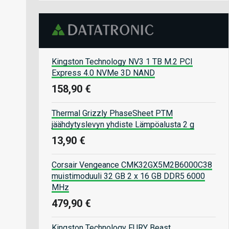
Kingston Technology NV3 1 TB M.2 PCI
Express 4.0 NVMe 3D NAND
158,90 €
Thermal Grizzly PhaseSheet PTM
jäähdytyslevyn yhdiste Lämpöalusta 2 g
13,90 €
Corsair Vengeance CMK32GX5M2B6000C38
muistimoduuli 32 GB 2 x 16 GB DDR5 6000
MHz
479,90 €
Kingston Technology FURY Beast