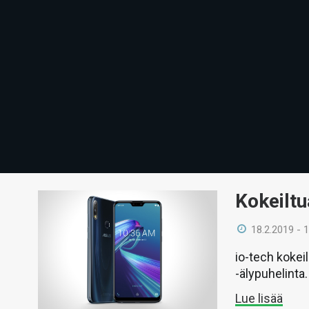
Kokeilt
18.2.2019 - 
io-tech koke
-älypuhelinta.
Lue lisää