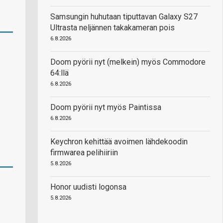
Samsungin huhutaan tiputtavan Galaxy S27
Ultrasta neljännen takakameran pois
6.8.2026
Doom pyörii nyt (melkein) myös Commodore
64:llä
6.8.2026
Doom pyörii nyt myös Paintissa
6.8.2026
Keychron kehittää avoimen lähdekoodin
firmwarea pelihiiriin
5.8.2026
Honor uudisti logonsa
5.8.2026