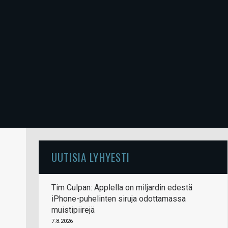
UUTISIA LYHYESTI
Tim Culpan: Applella on miljardin edestä
iPhone-puhelinten siruja odottamassa
muistipiirejä
7.8.2026