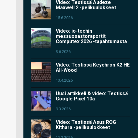
Video: Testissä Audeze
Maxwell 2 -pelikuulokkeet
15.6.2026
Video: io-techin
messuosastoraportit
Computex 2026 -tapahtumasta
3.6.2026
Video: Testissä Keychron K2 HE
All-Wood
13.4.2026
Uusi artikkeli & video: Testissä
Google Pixel 10a
9.3.2026
Video: Testissä Asus ROG
Kithara -pelikuulokkeet
11.2.2026