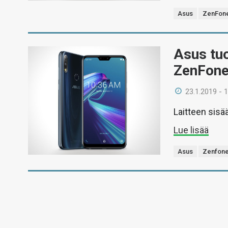
Asus
ZenFon
Asus tuo
ZenFone
23.1.2019 - 
Laitteen sis
Lue lisää
Asus
Zenfone