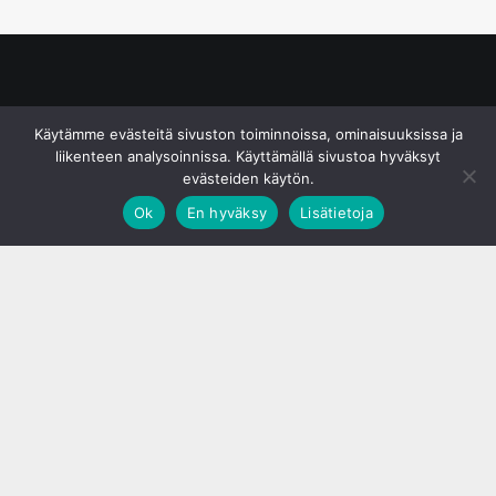
© S&J Media Oy
Käytämme evästeitä sivuston toiminnoissa, ominaisuuksissa ja
liikenteen analysoinnissa. Käyttämällä sivustoa hyväksyt
evästeiden käytön.
Ok
En hyväksy
Lisätietoja
;