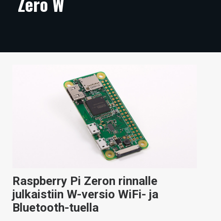
Zero W
ARTIKKELIT
VIDEOT
TECHBBS
TIETOA
HINTA.FI
KAUPPA
VAIHDA TEEMA
Raspberry Pi Zeron rinnalle
HAKU
julkaistiin W-versio WiFi- ja
Bluetooth-tuella