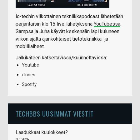
io-techin viikottainen tekniikkapodcast lähetetään
perjantaisin klo 15 live-lähetyksenä
YouTubessa
.
Sampsa ja Juha käyvät keskenään läpi kuluneen
viikon ajalta ajankohtaiset tietotekniikka- ja
mobiiliaiheet.
Jälkikäteen katseltavissa/kuunneltavissa:
Youtube
iTunes
Spotify
TECHBBS UUSIMMAT VIESTIT
Laadukkaat kuulokkeet?
8.8.2026