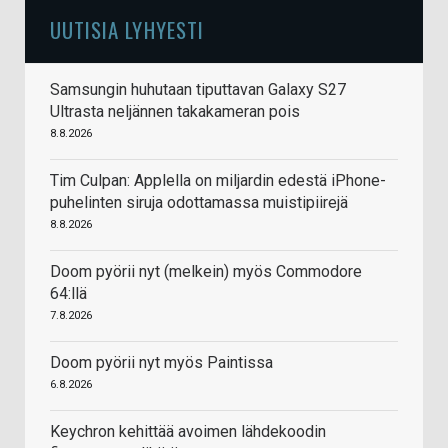
UUTISIA LYHYESTI
Samsungin huhutaan tiputtavan Galaxy S27
Ultrasta neljännen takakameran pois
8.8.2026
Tim Culpan: Applella on miljardin edestä iPhone-
puhelinten siruja odottamassa muistipiirejä
8.8.2026
Doom pyörii nyt (melkein) myös Commodore
64:llä
7.8.2026
Doom pyörii nyt myös Paintissa
6.8.2026
Keychron kehittää avoimen lähdekoodin