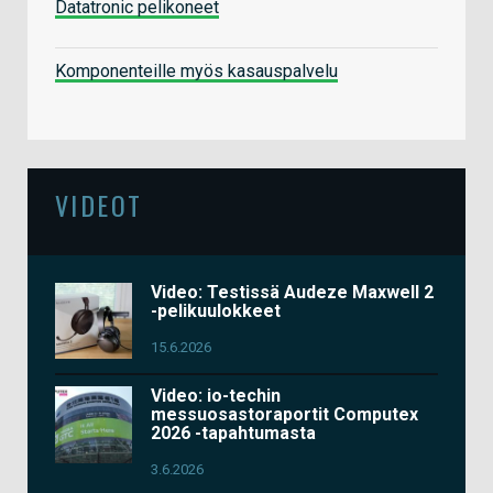
Datatronic pelikoneet
Komponenteille myös kasauspalvelu
VIDEOT
Video: Testissä Audeze Maxwell 2
-pelikuulokkeet
15.6.2026
Video: io-techin
messuosastoraportit Computex
2026 -tapahtumasta
3.6.2026