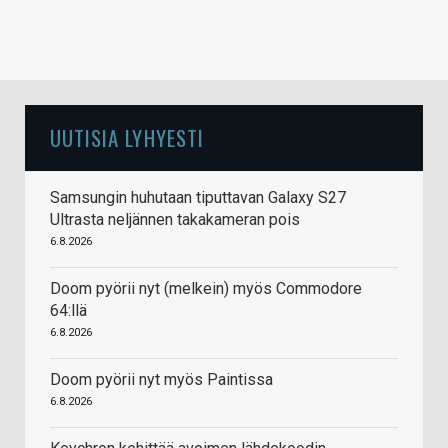
UUTISIA LYHYESTI
Samsungin huhutaan tiputtavan Galaxy S27
Ultrasta neljännen takakameran pois
6.8.2026
Doom pyörii nyt (melkein) myös Commodore
64:llä
6.8.2026
Doom pyörii nyt myös Paintissa
6.8.2026