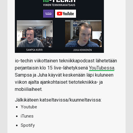
io-techin viikottainen tekniikkapodcast lähetetään
perjantaisin klo 15 live-lähetyksenä
YouTubessa
.
Sampsa ja Juha käyvät keskenään läpi kuluneen
viikon ajalta ajankohtaiset tietotekniikka- ja
mobiiliaiheet.
Jälkikäteen katseltavissa/kuunneltavissa:
Youtube
iTunes
Spotify