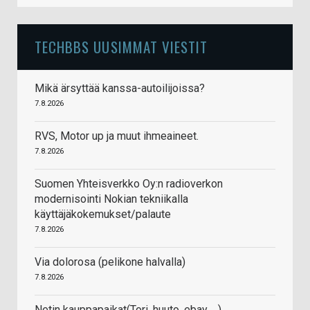
TECHBBS UUSIMMAT VIESTIT
Mikä ärsyttää kanssa-autoilijoissa?
7.8.2026
RVS, Motor up ja muut ihmeaineet.
7.8.2026
Suomen Yhteisverkko Oy:n radioverkon
modernisointi Nokian tekniikalla
käyttäjäkokemukset/palaute
7.8.2026
Via dolorosa (pelikone halvalla)
7.8.2026
Netin kauppapaikat(Tori, huuto, ebay, ...)