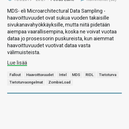
MDS- eli Microarchitectural Data Sampling -
haavoittuvuudet ovat sukua vuoden takaisille
sivukanavahyökkäyksille, mutta niitä pidetään
aiempaa vaarallisempina, koska ne voivat vuotaa
dataa jo prosessorin puskureista, kun aiemmat
haavoittuvuudet vuotivat dataa vasta
välimuisteista.
Lue lisää
Fallout
Haavoittuvuudet
Intel
MDS
RIDL
Tietoturva
Tietoturvaongelmat
ZombieLoad