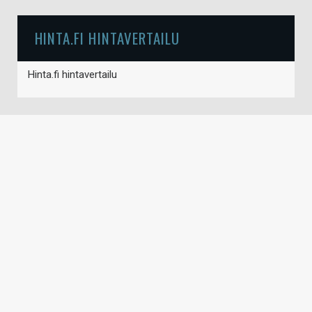
HINTA.FI HINTAVERTAILU
Hinta.fi hintavertailu