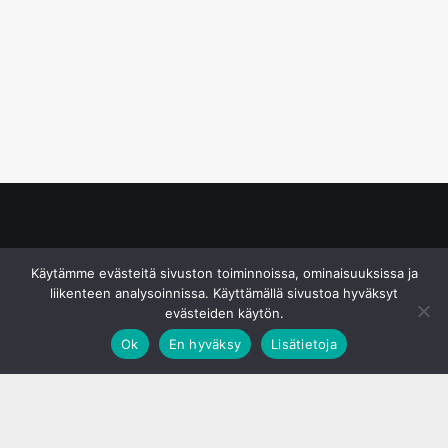
© S&J Media Oy
Käytämme evästeitä sivuston toiminnoissa, ominaisuuksissa ja
liikenteen analysoinnissa. Käyttämällä sivustoa hyväksyt
evästeiden käytön.
Ok
En hyväksy
Lisätietoja
;