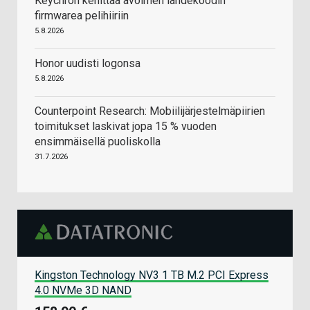
Keychron kehittää avoimen lähdekoodin
firmwarea pelihiiriin
5.8.2026
Honor uudisti logonsa
5.8.2026
Counterpoint Research: Mobiilijärjestelmäpiirien
toimitukset laskivat jopa 15 % vuoden
ensimmäisellä puoliskolla
31.7.2026
Kingston Technology NV3 1 TB M.2 PCI Express
4.0 NVMe 3D NAND