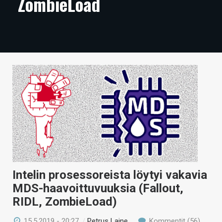
ZombieLoad
ARTIKKELIT
VIDEOT
TECHBBS
TIETOA
HINTA.FI
KAUPPA
VAIHDA TEEMA
Intelin prosessoreista löytyi vakavia
MDS-haavoittuvuuksia (Fallout,
HAKU
RIDL, ZombieLoad)
15.5.2019 - 20:27
/
Petrus Laine
Kommentit (56)