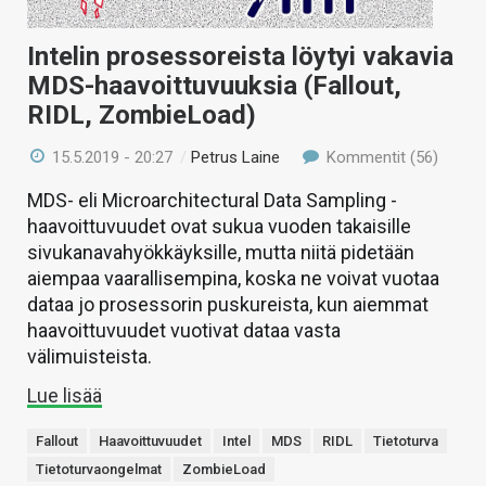
Intelin prosessoreista löytyi vakavia
MDS-haavoittuvuuksia (Fallout,
RIDL, ZombieLoad)
15.5.2019 - 20:27
/
Petrus Laine
Kommentit (56)
MDS- eli Microarchitectural Data Sampling -
haavoittuvuudet ovat sukua vuoden takaisille
sivukanavahyökkäyksille, mutta niitä pidetään
aiempaa vaarallisempina, koska ne voivat vuotaa
dataa jo prosessorin puskureista, kun aiemmat
haavoittuvuudet vuotivat dataa vasta
välimuisteista.
Lue lisää
Fallout
Haavoittuvuudet
Intel
MDS
RIDL
Tietoturva
Tietoturvaongelmat
ZombieLoad