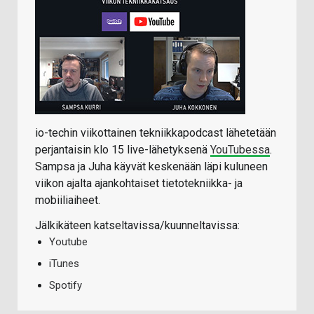
io-techin viikottainen tekniikkapodcast lähetetään
perjantaisin klo 15 live-lähetyksenä
YouTubessa
.
Sampsa ja Juha käyvät keskenään läpi kuluneen
viikon ajalta ajankohtaiset tietotekniikka- ja
mobiiliaiheet.
Jälkikäteen katseltavissa/kuunneltavissa:
Youtube
iTunes
Spotify