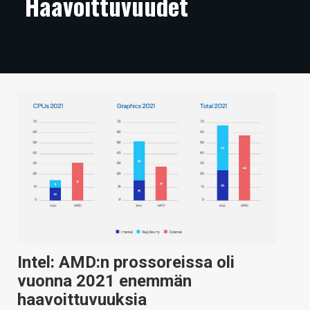
Haavoittuvuudet
ARTIKKELIT
VIDEOT
TECHBBS
TIETOA
HINTA.FI
KAUPPA
VAIHDA TEEMA
Intel: AMD:n prossoreissa oli
HAKU
vuonna 2021 enemmän
haavoittuvuuksia