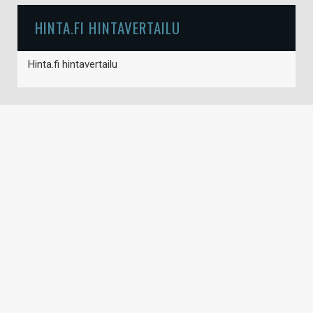
HINTA.FI HINTAVERTAILU
Hinta.fi hintavertailu