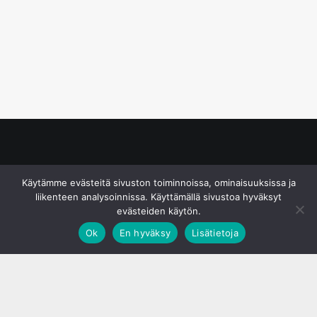
© S&J Media Oy
Käytämme evästeitä sivuston toiminnoissa, ominaisuuksissa ja
liikenteen analysoinnissa. Käyttämällä sivustoa hyväksyt
evästeiden käytön.
Ok
En hyväksy
Lisätietoja
;