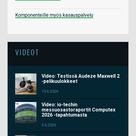
Komponenteille myös kasauspalvelu
VIDEOT
Video: Testissä Audeze Maxwell 2
-pelikuulokkeet
15.6.2026
Video: io-techin
messuosastoraportit Computex
2026 -tapahtumasta
3.6.2026