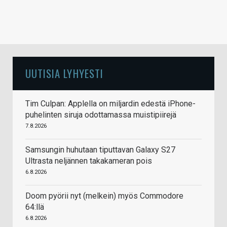
UUTISIA LYHYESTI
Tim Culpan: Applella on miljardin edestä iPhone-
puhelinten siruja odottamassa muistipiirejä
7.8.2026
Samsungin huhutaan tiputtavan Galaxy S27
Ultrasta neljännen takakameran pois
6.8.2026
Doom pyörii nyt (melkein) myös Commodore
64:llä
6.8.2026