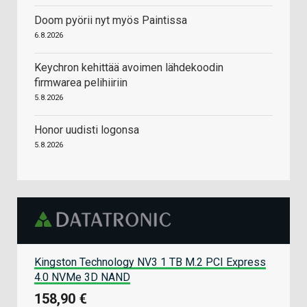
Doom pyörii nyt myös Paintissa
6.8.2026
Keychron kehittää avoimen lähdekoodin
firmwarea pelihiiriin
5.8.2026
Honor uudisti logonsa
5.8.2026
Kingston Technology NV3 1 TB M.2 PCI Express
4.0 NVMe 3D NAND
158,90 €