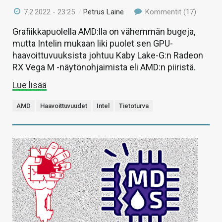
7.2.2022 - 23:25
/
Petrus Laine
Kommentit (17)
Grafiikkapuolella AMD:lla on vähemmän bugeja,
mutta Intelin mukaan liki puolet sen GPU-
haavoittuvuuksista johtuu Kaby Lake-G:n Radeon
RX Vega M -näytönohjaimista eli AMD:n piiristä.
Lue lisää
AMD
Haavoittuvuudet
Intel
Tietoturva