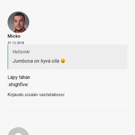
Micko
31.12.2018
Hellsinki
Jumbona on hyvä olla
Läpy tähän
:shighfive:
Kirjaudu sisään vastataksesi