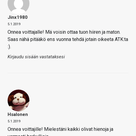
Jinx1980
5.1.2019
Onnea voittajalle! Mä voisin ottaa tuon hiiren ja maton.
Saas nähä pitääkö ens vuonna tehdä jotain oikeeta ATK:ta
:).
Kirjaudu sisään vastataksesi
Hsalonen
5.1.2019
Onnea voittajille! Mielestäni kaikki olivat hienoja ja