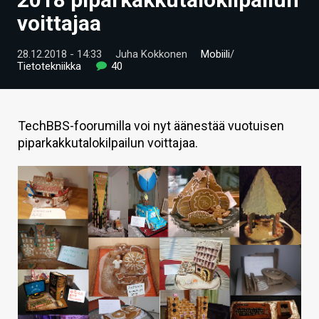
ARTIKKELIT
voittajaa
VIDEOT
28.12.2018 - 14:33
Juha Kokkonen
Mobiili
/
Tietotekniikka
40
TECHBBS
TIETOA
TechBBS-foorumilla voi nyt äänestää vuotuisen
HINTA.FI
piparkakkutalokilpailun voittajaa.
KAUPPA
VAIHDA TEEMA
HAKU