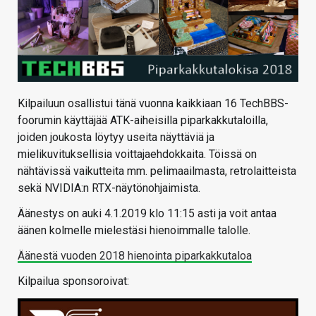
Kilpailuun osallistui tänä vuonna kaikkiaan 16 TechBBS-
foorumin käyttäjää ATK-aiheisilla piparkakkutaloilla,
joiden joukosta löytyy useita näyttäviä ja
mielikuvituksellisia voittajaehdokkaita. Töissä on
nähtävissä vaikutteita mm. pelimaailmasta, retrolaitteista
sekä NVIDIA:n RTX-näytönohjaimista.
Äänestys on auki 4.1.2019 klo 11:15 asti ja voit antaa
äänen kolmelle mielestäsi hienoimmalle talolle.
Äänestä vuoden 2018 hienointa piparkakkutaloa
Kilpailua sponsoroivat: