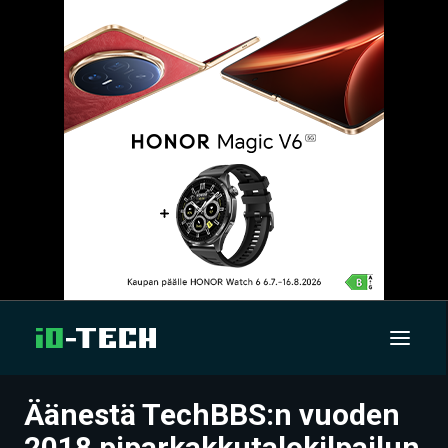
Äänestä TechBBS:n vuoden
UUTISET
2018 piparkakkutalokilpailun