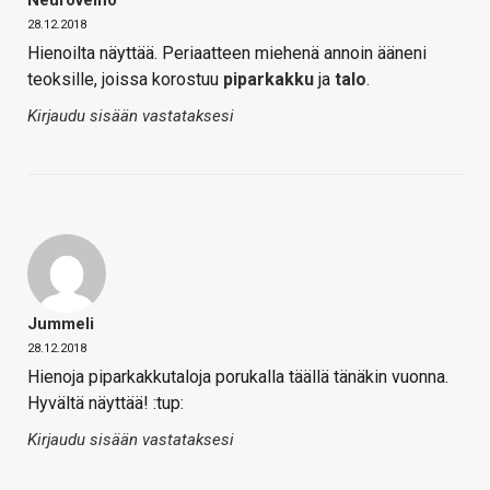
Neurovelho
28.12.2018
Hienoilta näyttää. Periaatteen miehenä annoin ääneni
teoksille, joissa korostuu
piparkakku
ja
talo
.
Kirjaudu sisään vastataksesi
Jummeli
28.12.2018
Hienoja piparkakkutaloja porukalla täällä tänäkin vuonna.
Hyvältä näyttää! :tup:
Kirjaudu sisään vastataksesi