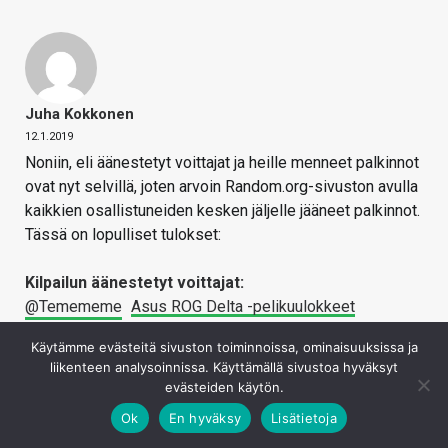
Juha Kokkonen
12.1.2019
Noniin, eli äänestetyt voittajat ja heille menneet palkinnot
ovat nyt selvillä, joten arvoin Random.org-sivuston avulla
kaikkien osallistuneiden kesken jäljelle jääneet palkinnot.
Tässä on lopulliset tulokset:
Kilpailun äänestetyt voittajat:
@Temememe
Asus ROG Delta -pelikuulokkeet
(Sponsored by Asus, arvo noin 200 euroa)
Käytämme evästeitä sivuston toiminnoissa, ominaisuuksissa ja
@jinx1980
Gigabyte Aorus M5 -pelihiiri
ja
Aorus P7 RGB
liikenteen analysoinnissa. Käyttämällä sivustoa hyväksyt
-hiirimatto
(Sponsored by Gigabyte, arvo yhteensä noin
evästeiden käytön.
130 euroa)
Ok
En hyväksy
Lisätietoja
@sjamy
TechBBS muki ja paita