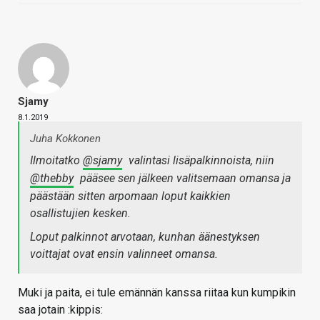
Sjamy
8.1.2019
Juha Kokkonen
Ilmoitatko
@sjamy
valintasi lisäpalkinnoista, niin
@thebby
pääsee sen jälkeen valitsemaan omansa ja
päästään sitten arpomaan loput kaikkien
osallistujien kesken.
Loput palkinnot arvotaan, kunhan äänestyksen
voittajat ovat ensin valinneet omansa.
Muki ja paita, ei tule emännän kanssa riitaa kun kumpikin
saa jotain :kippis: