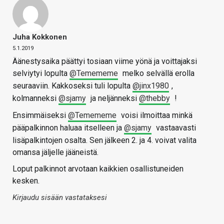
Juha Kokkonen
5.1.2019
Äänestysaika päättyi tosiaan viime yönä ja voittajaksi
selviytyi lopulta
@Temememe
melko selvällä erolla
seuraaviin. Kakkoseksi tuli lopulta
@jinx1980
,
kolmanneksi
@sjamy
ja neljänneksi
@thebby
!
Ensimmäiseksi
@Temememe
voisi ilmoittaa minkä
pääpalkinnon haluaa itselleen ja
@sjamy
vastaavasti
lisäpalkintojen osalta. Sen jälkeen 2. ja 4. voivat valita
omansa jäljelle jääneistä.
Loput palkinnot arvotaan kaikkien osallistuneiden
kesken.
Kirjaudu sisään vastataksesi