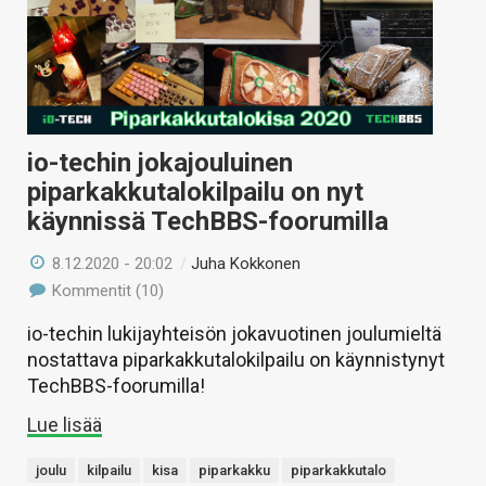
io-techin jokajouluinen
piparkakkutalokilpailu on nyt
käynnissä TechBBS-foorumilla
8.12.2020 - 20:02
/
Juha Kokkonen
Kommentit (10)
io-techin lukijayhteisön jokavuotinen joulumieltä
nostattava piparkakkutalokilpailu on käynnistynyt
TechBBS-foorumilla!
Lue lisää
joulu
kilpailu
kisa
piparkakku
piparkakkutalo