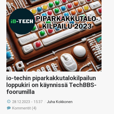
io-techin piparkakkutalokilpailun
loppukiri on käynnissä TechBBS-
foorumilla
28.12.2023 - 15:37
/
Juha Kokkonen
Kommentit (4)