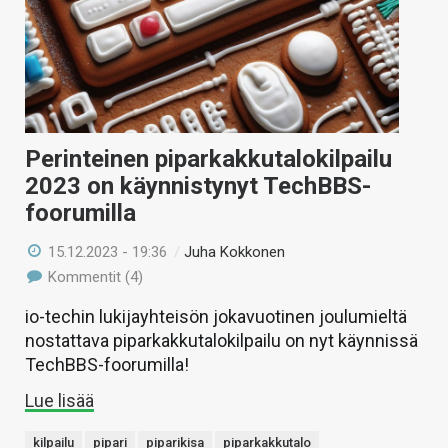
Perinteinen piparkakkutalokilpailu
2023 on käynnistynyt TechBBS-
foorumilla
15.12.2023 - 19:36
/
Juha Kokkonen
Kommentit (4)
io-techin lukijayhteisön jokavuotinen joulumieltä
nostattava piparkakkutalokilpailu on nyt käynnissä
TechBBS-foorumilla!
Lue lisää
kilpailu
pipari
piparikisa
piparkakkutalo