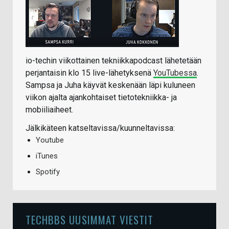
io-techin viikottainen tekniikkapodcast lähetetään
perjantaisin klo 15 live-lähetyksenä
YouTubessa
.
Sampsa ja Juha käyvät keskenään läpi kuluneen
viikon ajalta ajankohtaiset tietotekniikka- ja
mobiiliaiheet.
Jälkikäteen katseltavissa/kuunneltavissa:
Youtube
iTunes
Spotify
TECHBBS UUSIMMAT VIESTIT