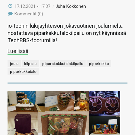
17.12.2021 - 17:37
/
Juha Kokkonen
Kommentit (0)
io-techin lukijayhteisön jokavuotinen joulumieltä
nostattava piparkakkutalokilpailu on nyt käynnissä
TechBBS-foorumilla!
Lue lisää
joulu
kilpailu
piparakakkutalokilpailu
piparkakku
piparkakkutalo