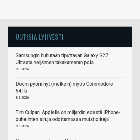
UUTISIA LYHYESTI
Samsungin huhutaan tiputtavan Galaxy S27
Ultrasta neljännen takakameran pois
8.8.2026
Doom pyörii nyt (melkein) myös Commodore
64:llä
8.8.2026
Tim Culpan: Applella on miljardin edestä iPhone-
puhelinten siruja odottamassa muistipiirejä
8.8.2026