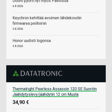
Doom pyörii nyt myös Paintissa
6.8.2026
Keychron kehittää avoimen lähdekoodin
firmwarea pelihiiriin
5.8.2026
Honor uudisti logonsa
5.8.2026
Thermalright Peerless Assassin 120 SE Suoritin
Jäähdytyslevy/jäähdytin 12 cm Musta
34,90 €