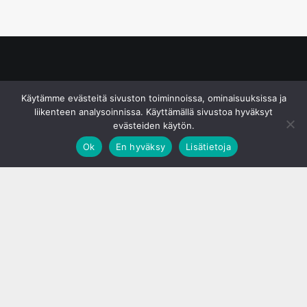
© S&J Media Oy
Käytämme evästeitä sivuston toiminnoissa, ominaisuuksissa ja
liikenteen analysoinnissa. Käyttämällä sivustoa hyväksyt
evästeiden käytön.
Ok
En hyväksy
Lisätietoja
;