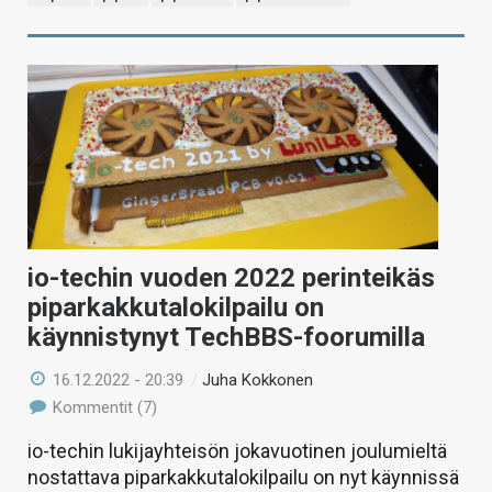
io-techin vuoden 2022 perinteikäs
piparkakkutalokilpailu on
käynnistynyt TechBBS-foorumilla
16.12.2022 - 20:39
/
Juha Kokkonen
Kommentit (7)
io-techin lukijayhteisön jokavuotinen joulumieltä
nostattava piparkakkutalokilpailu on nyt käynnissä