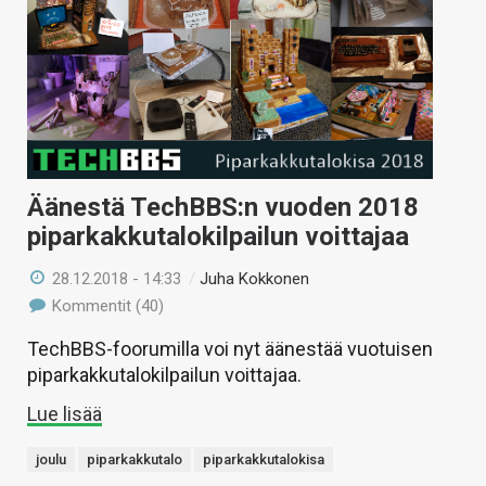
Äänestä TechBBS:n vuoden 2018
piparkakkutalokilpailun voittajaa
28.12.2018 - 14:33
/
Juha Kokkonen
Kommentit (40)
TechBBS-foorumilla voi nyt äänestää vuotuisen
piparkakkutalokilpailun voittajaa.
Lue lisää
joulu
piparkakkutalo
piparkakkutalokisa