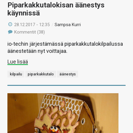
Piparkakkutalokisan äänestys
käynnissä
28.12.2017 - 12:35
/
Sampsa Kurri
Kommentit (38)
io-techin järjestämässä piparkakkutalokilpailussa
äänestetään nyt voittajaa.
Lue lisää
kilpailu
piparkakkutalo
äänestys