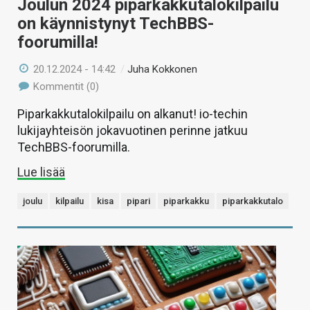
Joulun 2024 piparkakkutalokilpailu
on käynnistynyt TechBBS-
foorumilla!
20.12.2024 - 14:42
/
Juha Kokkonen
Kommentit (0)
Piparkakkutalokilpailu on alkanut! io-techin
lukijayhteisön jokavuotinen perinne jatkuu
TechBBS-foorumilla.
Lue lisää
joulu
kilpailu
kisa
pipari
piparkakku
piparkakkutalo