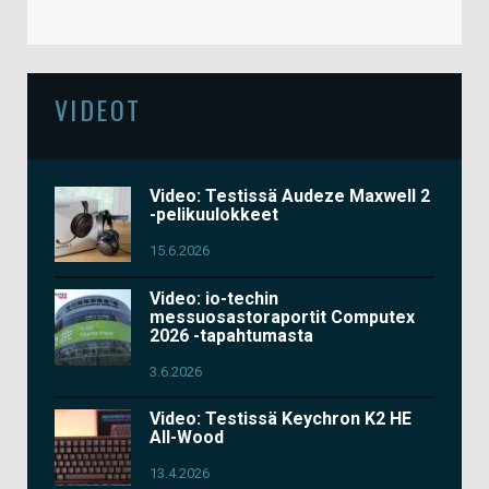
VIDEOT
Video: Testissä Audeze Maxwell 2
-pelikuulokkeet
15.6.2026
Video: io-techin
messuosastoraportit Computex
2026 -tapahtumasta
3.6.2026
Video: Testissä Keychron K2 HE
All-Wood
13.4.2026