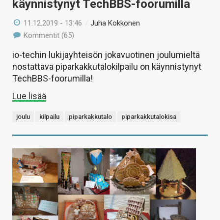
käynnistynyt TechBBS-foorumilla
11.12.2019 - 13:46
/
Juha Kokkonen
Kommentit (65)
io-techin lukijayhteisön jokavuotinen joulumieltä
nostattava piparkakkutalokilpailu on käynnistynyt
TechBBS-foorumilla!
Lue lisää
joulu
kilpailu
piparkakkutalo
piparkakkutalokisa