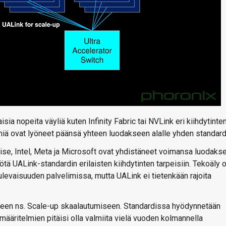
isia nopeita väyliä kuten Infinity Fabric tai NVLink eri kiihdytinte
iä ovat lyöneet päänsä yhteen luodakseen alalle yhden standard
se, Intel, Meta ja Microsoft ovat yhdistäneet voimansa luodaks
tä UALink-standardin erilaisten kiihdytinten tarpeisiin. Tekoäly 
ulevaisuuden palvelimissa, mutta UALink ei tietenkään rajoita
äiseen ns. Scale-up skaalautumiseen. Standardissa hyödynnetään
n määritelmien pitäisi olla valmiita vielä vuoden kolmannella