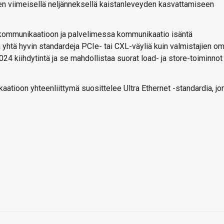
en viimeisellä neljänneksellä kaistanleveyden kasvattamiseen
 kommunikaatioon ja palvelimessa kommunikaatio isäntä
ää yhtä hyvin standardeja PCIe- tai CXL-väyliä kuin valmistajien om
24 kiihdytintä ja se mahdollistaa suorat load- ja store-toiminnot
atioon yhteenliittymä suosittelee Ultra Ethernet -standardia, jo