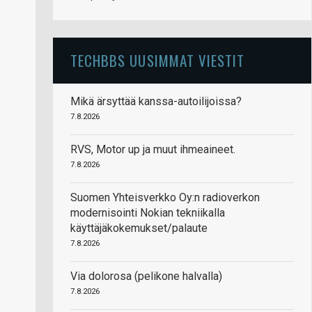
TECHBBS UUSIMMAT VIESTIT
Mikä ärsyttää kanssa-autoilijoissa?
7.8.2026
RVS, Motor up ja muut ihmeaineet.
7.8.2026
Suomen Yhteisverkko Oy:n radioverkon
modernisointi Nokian tekniikalla
käyttäjäkokemukset/palaute
7.8.2026
Via dolorosa (pelikone halvalla)
7.8.2026