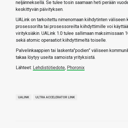
neljänneksellä. Se tulee tosin saamaan heti perään vuod
keskittyvän päivityksen.
UALink on tarkoitettu nimenomaan kiihdytinten väliseen
prosessorilta tai prosessoreilta kiihdyttimille voi käytt
virityksiäkin. UALink 1.0 tulee sallimaan maksimissaan 10
sekä atomic operaatiot kiihdyttimeltä toiselle.
Palvelinkaappien tai laskenta”podien” väliseen kommunika
takaa löytyy useita samoista yrityksistä.
Lähteet:
Lehdistötiedote
,
Phoronix
UALINK
ULTRA ACCELERATOR LINK