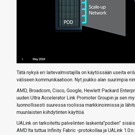
Tätä nykyä eri laitevalmistajilla on käytössään useita erila
väliseen kommunikaatioon. Nyt joukko alan suurimpia nim
AMD, Broadcom, Cisco, Google, Hewlett Packard Enterpri
uuden Ultra Accelerator Link Promoter Groupin ja sen myö
luonnollisesti suuressa roolissa markkinoinnissa ja lähit
muunlaisten kiihdytinten käyttöä.
UALink on tarkoitettu palvelinten laskenta”podien” sis
AMD:lta tuttua Infinity Fabric -protokollaa ja UALink 1.0: