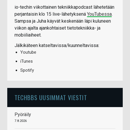
io-techin viikottainen tekniikkapodcast lähetetään
perjantaisin klo 15 live-lähetyksenä
YouTubessa
.
Sampsa ja Juha käyvät keskenään läpi kuluneen
viikon ajalta ajankohtaiset tietotekniikka- ja
mobiiliaiheet.
Jälkikäteen katseltavissa/kuunneltavissa:
Youtube
iTunes
Spotify
TECHBBS UUSIMMAT VIESTIT
Pyöräily
7.8.2026