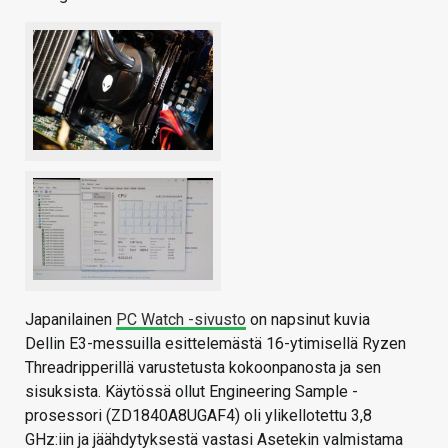
Japanilainen
PC Watch -sivusto
on napsinut kuvia
Dellin E3-messuilla esittelemästä 16-ytimisellä Ryzen
Threadripperillä varustetusta kokoonpanosta ja sen
sisuksista. Käytössä ollut Engineering Sample -
prosessori (ZD1840A8UGAF4) oli ylikellotettu 3,8
GHz:iin ja jäähdytyksestä vastasi Asetekin valmistama