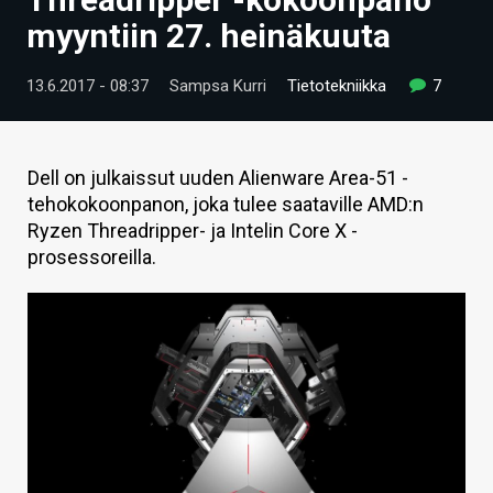
ARTIKKELIT
myyntiin 27. heinäkuuta
VIDEOT
13.6.2017 - 08:37
Sampsa Kurri
Tietotekniikka
7
TECHBBS
TIETOA
Dell on julkaissut uuden Alienware Area-51 -
tehokokoonpanon, joka tulee saataville AMD:n
HINTA.FI
Ryzen Threadripper- ja Intelin Core X -
prosessoreilla.
KAUPPA
VAIHDA TEEMA
HAKU