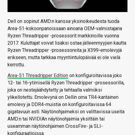
Dell on sopinut AMD:n kanssa yksinoikeudesta tuoda
Area-51-kokoonpanoissaan ainoana OEM-valmistajana
Ryzen Threadripper -prosessorit markkinoille vuonna
2017. Kuluttajat voivat lisäksi ostaa jälleenmyyjien kautta
Ryzen Threadripper -prosessoreita ja X399-emolevyjä
erikseen, mutta tarkkaa myyntiintulopäivää ei ole vielä
kerrottu.
Area-51 Threadripper Edition
on konfiguroitavissa joko
12- tai 16-ytimisellä Ryzen Threadripper -prosessorilla,
joka on nestejäähdytetty ja tehtaalla valmiiksi
ylikellotettu. Emolevynä on Dellin oma TR4-kantainen
emolevy ja DDR4-muistia on konfiguroitavissa 64
gigatavuun asti. Näytönohjaimeksi on valittavissa useita
AMD:n tai NVIDIAn näytönohjaimia yksittäin tai
useamman näytönohjaimen CrossFire- ja SLI-
konfiguraatioissa.