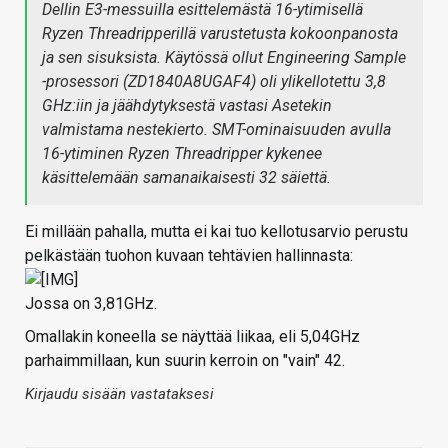
Dellin E3-messuilla esittelemästä 16-ytimisellä
Ryzen Threadripperillä varustetusta kokoonpanosta
ja sen sisuksista. Käytössä ollut Engineering Sample
-prosessori (ZD1840A8UGAF4) oli ylikellotettu 3,8
GHz:iin ja jäähdytyksestä vastasi Asetekin
valmistama nestekierto. SMT-ominaisuuden avulla
16-ytiminen Ryzen Threadripper kykenee
käsittelemään samanaikaisesti 32 säiettä.
Ei millään pahalla, mutta ei kai tuo kellotusarvio perustu
pelkästään tuohon kuvaan tehtävien hallinnasta:
Jossa on 3,81GHz.
Omallakin koneella se näyttää liikaa, eli 5,04GHz
parhaimmillaan, kun suurin kerroin on "vain" 42.
Kirjaudu sisään vastataksesi