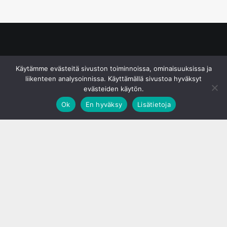
© S&J Media Oy
Käytämme evästeitä sivuston toiminnoissa, ominaisuuksissa ja
liikenteen analysoinnissa. Käyttämällä sivustoa hyväksyt
evästeiden käytön.
Ok
En hyväksy
Lisätietoja
;