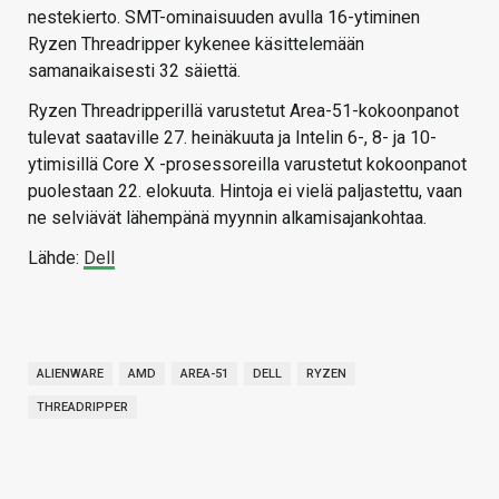
nestekierto. SMT-ominaisuuden avulla 16-ytiminen
Ryzen Threadripper kykenee käsittelemään
samanaikaisesti 32 säiettä.
Ryzen Threadripperillä varustetut Area-51-kokoonpanot
tulevat saataville 27. heinäkuuta ja Intelin 6-, 8- ja 10-
ytimisillä Core X -prosessoreilla varustetut kokoonpanot
puolestaan 22. elokuuta. Hintoja ei vielä paljastettu, vaan
ne selviävät lähempänä myynnin alkamisajankohtaa.
Lähde:
Dell
ALIENWARE
AMD
AREA-51
DELL
RYZEN
THREADRIPPER