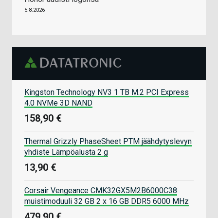
5.8.2026
Kingston Technology NV3 1 TB M.2 PCI Express
4.0 NVMe 3D NAND
158,90 €
Thermal Grizzly PhaseSheet PTM jäähdytyslevyn
yhdiste Lämpöalusta 2 g
13,90 €
Corsair Vengeance CMK32GX5M2B6000C38
muistimoduuli 32 GB 2 x 16 GB DDR5 6000 MHz
479,90 €