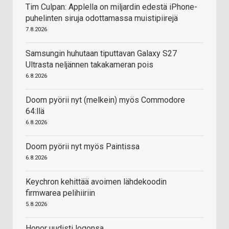
Tim Culpan: Applella on miljardin edestä iPhone-
puhelinten siruja odottamassa muistipiirejä
7.8.2026
Samsungin huhutaan tiputtavan Galaxy S27
Ultrasta neljännen takakameran pois
6.8.2026
Doom pyörii nyt (melkein) myös Commodore
64:llä
6.8.2026
Doom pyörii nyt myös Paintissa
6.8.2026
Keychron kehittää avoimen lähdekoodin
firmwarea pelihiiriin
5.8.2026
Honor uudisti logonsa