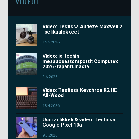
VIDEOT
Video: Testissä Audeze Maxwell 2
-pelikuulokkeet
15.6.2026
Video: io-techin
messuosastoraportit Computex
2026 -tapahtumasta
3.6.2026
Video: Testissä Keychron K2 HE
All-Wood
13.4.2026
Uusi artikkeli & video: Testissä
Google Pixel 10a
9.3.2026