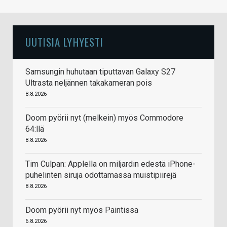
UUTISIA LYHYESTI
Samsungin huhutaan tiputtavan Galaxy S27
Ultrasta neljännen takakameran pois
8.8.2026
Doom pyörii nyt (melkein) myös Commodore
64:llä
8.8.2026
Tim Culpan: Applella on miljardin edestä iPhone-
puhelinten siruja odottamassa muistipiirejä
8.8.2026
Doom pyörii nyt myös Paintissa
6.8.2026