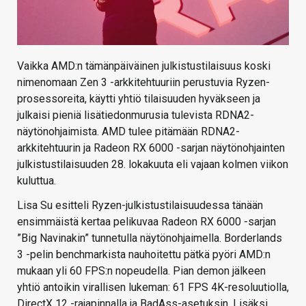
Vaikka AMD:n tämänpäiväinen julkistustilaisuus koski
nimenomaan Zen 3 -arkkitehtuuriin perustuvia Ryzen-
prosessoreita, käytti yhtiö tilaisuuden hyväkseen ja
julkaisi pieniä lisätiedonmurusia tulevista RDNA2-
näytönohjaimista. AMD tulee pitämään RDNA2-
arkkitehtuurin ja Radeon RX 6000 -sarjan näytönohjainten
julkistustilaisuuden 28. lokakuuta eli vajaan kolmen viikon
kuluttua.
Lisa Su esitteli Ryzen-julkistustilaisuudessa tänään
ensimmäistä kertaa pelikuvaa Radeon RX 6000 -sarjan
”Big Navinakin” tunnetulla näytönohjaimella. Borderlands
3 -pelin benchmarkista nauhoitettu pätkä pyöri AMD:n
mukaan yli 60 FPS:n nopeudella. Pian demon jälkeen
yhtiö antoikin virallisen lukeman: 61 FPS 4K-resoluutiolla,
DirectX 12 -rajapinnalla ja BadAss-asetuksin. Lisäksi