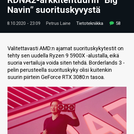
ARTIKKELIT
Navin” suorituskyvystä
VIDEOT
8.10.2020 - 23:09
Petrus Laine
Tietotekniikka
58
TECHBBS
TIETOA
Valitettavasti AMD:n ajamat suorituskykytestit on
tehty sen uudella Ryzen 9 5900X -alustalla, eikä
HINTA.FI
suoria vertailuja voida siten tehdä. Borderlands 3 -
pelin perusteella suorituskyky olisi kuitenkin
KAUPPA
suurin piirtein GeForce RTX 3080:n tasoa.
VAIHDA TEEMA
HAKU