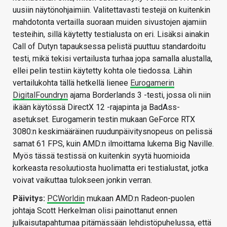
uusiin näytönohjaimiin. Valitettavasti testejä on kuitenkin
mahdotonta vertailla suoraan muiden sivustojen ajamiin
testeihin, sillä käytetty testialusta on eri. Lisäksi ainakin
Call of Dutyn tapauksessa pelistä puuttuu standardoitu
testi, mikä tekisi vertailusta turhaa jopa samalla alustalla,
ellei pelin testiin käytetty kohta ole tiedossa. Lähin
vertailukohta tällä hetkellä lienee
Eurogamerin
DigitalFoundryn
ajama Borderlands 3 -testi, jossa oli niin
ikään käytössä DirectX 12 -rajapinta ja BadAss-
asetukset. Eurogamerin testin mukaan GeForce RTX
3080:n keskimääräinen ruudunpäivitysnopeus on pelissä
samat 61 FPS, kuin AMD:n ilmoittama lukema Big Naville.
Myös tässä testissä on kuitenkin syytä huomioida
korkeasta resoluutiosta huolimatta eri testialustat, jotka
voivat vaikuttaa tulokseen jonkin verran.
Päivitys:
PCWorldin
mukaan AMD:n Radeon-puolen
johtaja Scott Herkelman olisi painottanut ennen
julkaisutapahtumaa pitämässään lehdistöpuhelussa, että