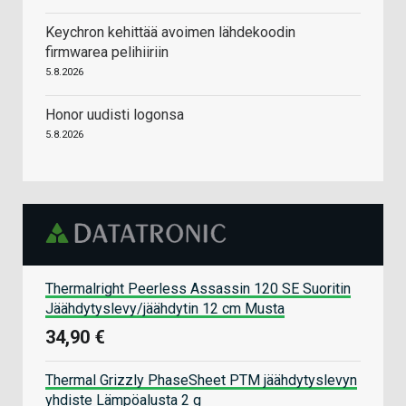
Keychron kehittää avoimen lähdekoodin
firmwarea pelihiiriin
5.8.2026
Honor uudisti logonsa
5.8.2026
Thermalright Peerless Assassin 120 SE Suoritin
Jäähdytyslevy/jäähdytin 12 cm Musta
34,90 €
Thermal Grizzly PhaseSheet PTM jäähdytyslevyn
yhdiste Lämpöalusta 2 g