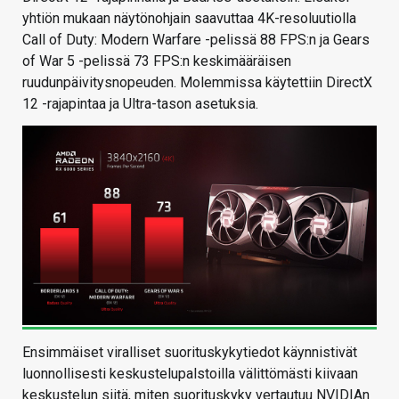
yhtiön mukaan näytönohjain saavuttaa 4K-resoluutiolla
Call of Duty: Modern Warfare -pelissä 88 FPS:n ja Gears
of War 5 -pelissä 73 FPS:n keskimääräisen
ruudunpäivitysnopeuden. Molemmissa käytettiin DirectX
12 -rajapintaa ja Ultra-tason asetuksia.
Ensimmäiset viralliset suorituskykytiedot käynnistivät
luonnollisesti keskustelupalstoilla välittömästi kiivaan
keskustelun siitä, miten suorituskyky vertautuu NVIDIAn