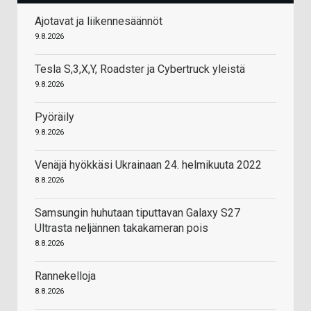
Ajotavat ja liikennesäännöt
9.8.2026
Tesla S,3,X,Y, Roadster ja Cybertruck yleistä
9.8.2026
Pyöräily
9.8.2026
Venäjä hyökkäsi Ukrainaan 24. helmikuuta 2022
8.8.2026
Samsungin huhutaan tiputtavan Galaxy S27
Ultrasta neljännen takakameran pois
8.8.2026
Rannekelloja
8.8.2026