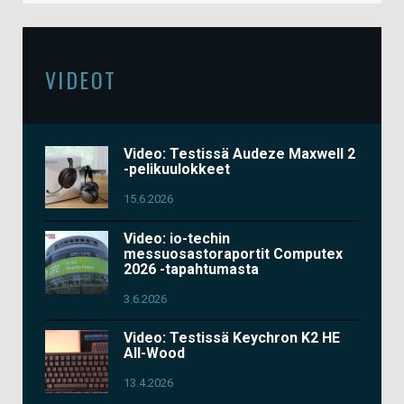
VIDEOT
Video: Testissä Audeze Maxwell 2
-pelikuulokkeet
15.6.2026
Video: io-techin
messuosastoraportit Computex
2026 -tapahtumasta
3.6.2026
Video: Testissä Keychron K2 HE
All-Wood
13.4.2026