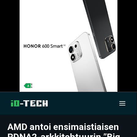
AMD antoi ensimaistiaisen
UUTISET
RDNA2-arkkitehtuurin ”Big