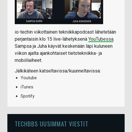
io-techin viikottainen tekniikkapodcast lähetetään
perjantaisin klo 15 live-lähetyksenä
YouTubessa
.
Sampsa ja Juha käyvät keskenään läpi kuluneen
viikon ajalta ajankohtaiset tietotekniikka- ja
mobiiliaiheet.
Jälkikäteen katseltavissa/kuunneltavissa:
Youtube
iTunes
Spotify
TECHBBS UUSIMMAT VIESTIT