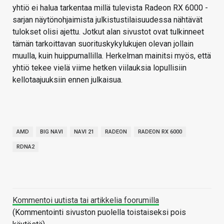
yhtiö ei halua tarkentaa millä tulevista Radeon RX 6000 -
sarjan näytönohjaimista julkistustilaisuudessa nähtävät
tulokset olisi ajettu. Jotkut alan sivustot ovat tulkinneet
tämän tarkoittavan suorituskykylukujen olevan jollain
muulla, kuin huippumallilla. Herkelman mainitsi myös, että
yhtiö tekee vielä viime hetken viilauksia lopullisiin
kellotaajuuksiin ennen julkaisua.
AMD
BIG NAVI
NAVI 21
RADEON
RADEON RX 6000
RDNA2
Kommentoi uutista tai artikkelia foorumilla
(Kommentointi sivuston puolella toistaiseksi pois