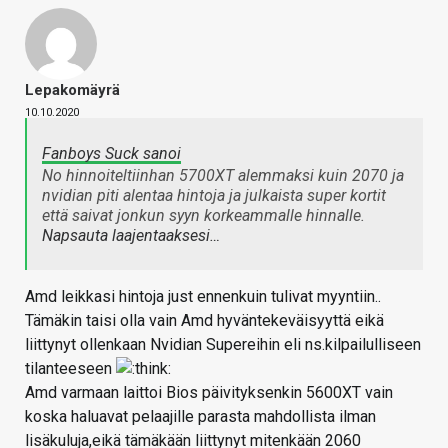
Lepakomäyrä
10.10.2020
Fanboys Suck sanoi
No hinnoiteltiinhan 5700XT alemmaksi kuin 2070 ja
nvidian piti alentaa hintoja ja julkaista super kortit
että saivat jonkun syyn korkeammalle hinnalle.
Napsauta laajentaaksesi…
Amd leikkasi hintoja just ennenkuin tulivat myyntiin..
Tämäkin taisi olla vain Amd hyväntekeväisyyttä eikä
liittynyt ollenkaan Nvidian Supereihin eli ns.kilpailulliseen
tilanteeseen
Amd varmaan laittoi Bios päivityksenkin 5600XT vain
koska haluavat pelaajille parasta mahdollista ilman
lisäkuluja,eikä tämäkään liittynyt mitenkään 2060