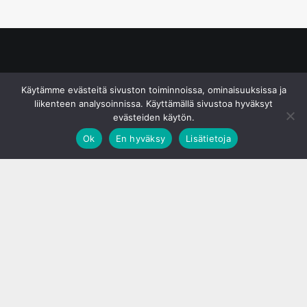
© S&J Media Oy
Käytämme evästeitä sivuston toiminnoissa, ominaisuuksissa ja
liikenteen analysoinnissa. Käyttämällä sivustoa hyväksyt
evästeiden käytön.
Ok
En hyväksy
Lisätietoja
;