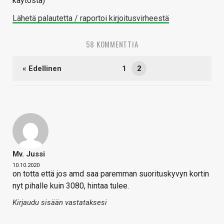
käytöstä)
Lähetä palautetta / raportoi kirjoitusvirheestä
58 KOMMENTTIA
« Edellinen
1
2
Mv. Jussi
10.10.2020
on totta että jos amd saa paremman suorituskyvyn kortin
nyt pihalle kuin 3080, hintaa tulee.
Kirjaudu sisään vastataksesi