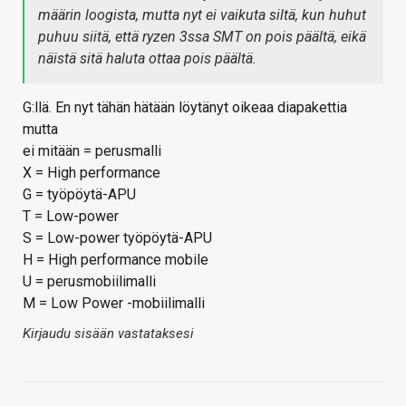
määrin loogista, mutta nyt ei vaikuta siltä, kun huhut
puhuu siitä, että ryzen 3ssa SMT on pois päältä, eikä
näistä sitä haluta ottaa pois päältä.
G:llä. En nyt tähän hätään löytänyt oikeaa diapakettia
mutta
ei mitään = perusmalli
X = High performance
G = työpöytä-APU
T = Low-power
S = Low-power työpöytä-APU
H = High performance mobile
U = perusmobiilimalli
M = Low Power -mobiilimalli
Kirjaudu sisään vastataksesi