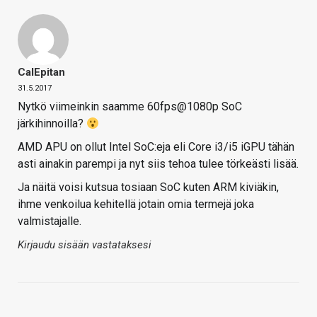
CalEpitan
31.5.2017
Nytkö viimeinkin saamme 60fps@1080p SoC
järkihinnoilla?
AMD APU on ollut Intel SoC:eja eli Core i3/i5 iGPU tähän
asti ainakin parempi ja nyt siis tehoa tulee törkeästi lisää.
Ja näitä voisi kutsua tosiaan SoC kuten ARM kiviäkin,
ihme venkoilua kehitellä jotain omia termejä joka
valmistajalle.
Kirjaudu sisään vastataksesi