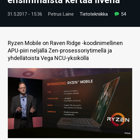
ARTIKKELIT
31.5.2017 - 15:36
Petrus Laine
Tietotekniikka
54
VIDEOT
TECHBBS
Ryzen Mobile on Raven Ridge -koodinimellinen
TIETOA
APU-piiri neljällä Zen-prosessoriytimellä ja
yhdellätoista Vega NCU-yksiköllä
HINTA.FI
KAUPPA
VAIHDA TEEMA
HAKU