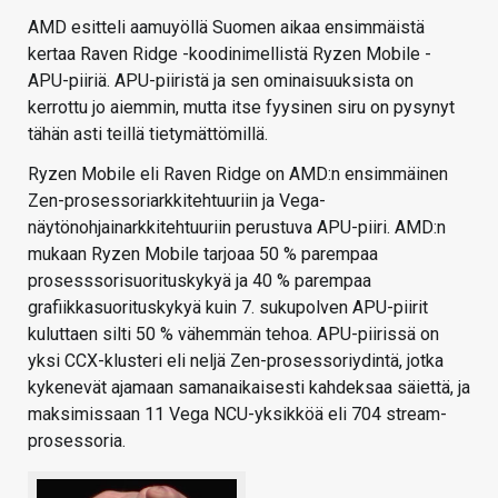
AMD esitteli aamuyöllä Suomen aikaa ensimmäistä
kertaa Raven Ridge -koodinimellistä Ryzen Mobile -
APU-piiriä. APU-piiristä ja sen ominaisuuksista on
kerrottu jo aiemmin, mutta itse fyysinen siru on pysynyt
tähän asti teillä tietymättömillä.
Ryzen Mobile eli Raven Ridge on AMD:n ensimmäinen
Zen-prosessoriarkkitehtuuriin ja Vega-
näytönohjainarkkitehtuuriin perustuva APU-piiri. AMD:n
mukaan Ryzen Mobile tarjoaa 50 % parempaa
prosesssorisuorituskykyä ja 40 % parempaa
grafiikkasuorituskykyä kuin 7. sukupolven APU-piirit
kuluttaen silti 50 % vähemmän tehoa. APU-piirissä on
yksi CCX-klusteri eli neljä Zen-prosessoriydintä, jotka
kykenevät ajamaan samanaikaisesti kahdeksaa säiettä, ja
maksimissaan 11 Vega NCU-yksikköä eli 704 stream-
prosessoria.