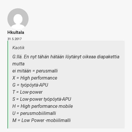
Hkultala
31.5.2017
Kaotik
G:llä. En nyt tähän hätään löytänyt oikeaa diapakettia
mutta
ei mitään = perusmalli
X = High performance
G = työpöytä-APU
T = Low-power
S = Low-power työpöytä-APU
H = High performance mobile
U = perusmobiilimalli
M = Low Power -mobiilimalli