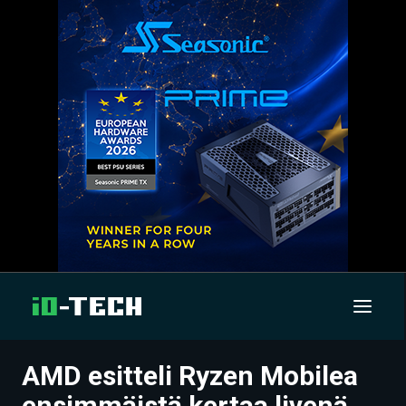
AMD esitteli Ryzen Mobilea
UUTISET
ensimmäistä kertaa livenä