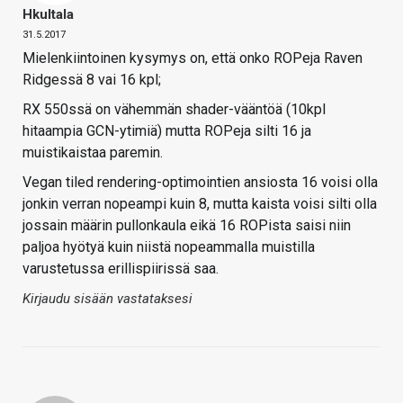
Hkultala
31.5.2017
Mielenkiintoinen kysymys on, että onko ROPeja Raven
Ridgessä 8 vai 16 kpl;
RX 550ssä on vähemmän shader-vääntöä (10kpl
hitaampia GCN-ytimiä) mutta ROPeja silti 16 ja
muistikaistaa paremin.
Vegan tiled rendering-optimointien ansiosta 16 voisi olla
jonkin verran nopeampi kuin 8, mutta kaista voisi silti olla
jossain määrin pullonkaula eikä 16 ROPista saisi niin
paljoa hyötyä kuin niistä nopeammalla muistilla
varustetussa erillispiirissä saa.
Kirjaudu sisään vastataksesi