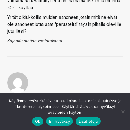
väittämässä/väittänyt että on "sama hailee" mitä muistia
iGPU käyttää.
Yrität olkiukkoilla muiden sanoneen jotain mitä ne eivät
ole sanoneet jotta saat "perusteita" täysin pihalla oleville
jutuillesi?
Kirjaudu sisään vastataksesi
Dygaza
Käytämme evästeitä sivuston toiminnoissa, ominaisuuksissa ja
31.5.2017
liikenteen analysoinnissa. Käyttämällä sivustoa hyväksyt
Jos AMD jotaa muistia ymppää jossaa vaiheessa suoraa
evästeiden käytön.
apuihin, niin eiköhän se tuu olemaan HBM2 (ja
Ok
En hyväksy
Lisätietoja
tulevaisuuden variaatiot) jossain muodossa. Aivan liian