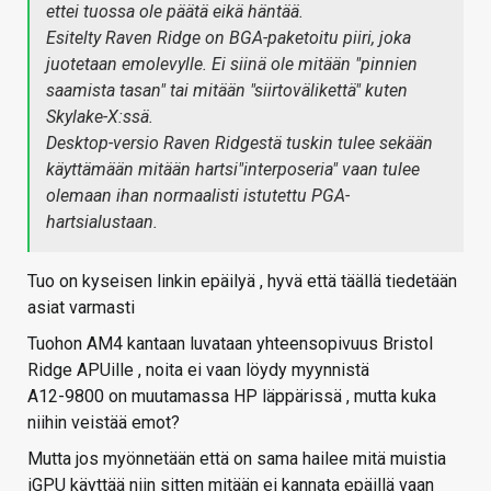
ettei tuossa ole päätä eikä häntää.
Esitelty Raven Ridge on BGA-paketoitu piiri, joka
juotetaan emolevylle. Ei siinä ole mitään "pinnien
saamista tasan" tai mitään "siirtovälikettä" kuten
Skylake-X:ssä.
Desktop-versio Raven Ridgestä tuskin tulee sekään
käyttämään mitään hartsi"interposeria" vaan tulee
olemaan ihan normaalisti istutettu PGA-
hartsialustaan.
Tuo on kyseisen linkin epäilyä , hyvä että täällä tiedetään
asiat varmasti
Tuohon AM4 kantaan luvataan yhteensopivuus Bristol
Ridge APUille , noita ei vaan löydy myynnistä
A12-9800 on muutamassa HP läppärissä , mutta kuka
niihin veistää emot?
Mutta jos myönnetään että on sama hailee mitä muistia
iGPU käyttää niin sitten mitään ei kannata epäillä vaan