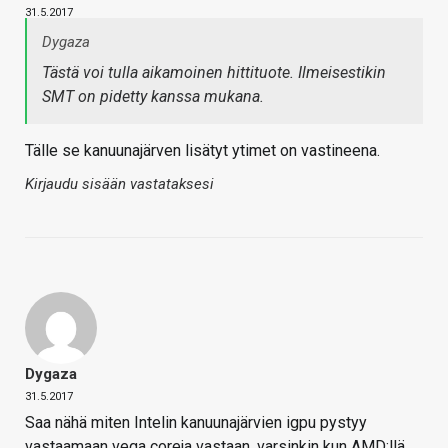
31.5.2017
Dygaza
Tästä voi tulla aikamoinen hittituote. Ilmeisestikin
SMT on pidetty kanssa mukana.
Tälle se kanuunajärven lisätyt ytimet on vastineena.
Kirjaudu sisään vastataksesi
Dygaza
31.5.2017
Saa nähä miten Intelin kanuunajärvien igpu pystyy
vastaamaan vega coreja vastaan, varsinkin kun AMD:llä