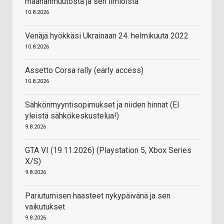
maahanmuutosta ja sen ilmiöistä
10.8.2026
Venäjä hyökkäsi Ukrainaan 24. helmikuuta 2022
10.8.2026
Assetto Corsa rally (early access)
10.8.2026
Sähkönmyyntisopimukset ja niiden hinnat (EI
yleistä sähkökeskustelua!)
9.8.2026
GTA VI (19.11.2026) (Playstation 5, Xbox Series
X/S)
9.8.2026
Pariutumisen haasteet nykypäivänä ja sen
vaikutukset
9.8.2026