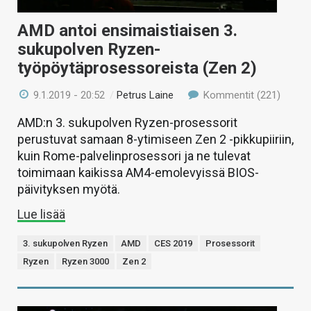
AMD antoi ensimaistiaisen 3.
sukupolven Ryzen-
työpöytäprosessoreista (Zen 2)
9.1.2019 - 20:52
/
Petrus Laine
Kommentit (221)
AMD:n 3. sukupolven Ryzen-prosessorit
perustuvat samaan 8-ytimiseen Zen 2 -pikkupiiriin,
kuin Rome-palvelinprosessori ja ne tulevat
toimimaan kaikissa AM4-emolevyissä BIOS-
päivityksen myötä.
Lue lisää
3. sukupolven Ryzen
AMD
CES 2019
Prosessorit
Ryzen
Ryzen 3000
Zen 2