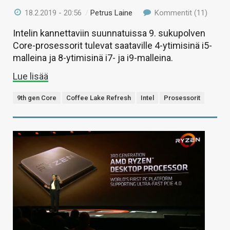
18.2.2019 - 20:56
/
Petrus Laine
Kommentit (11)
Intelin kannettaviin suunnatuissa 9. sukupolven
Core-prosessorit tulevat saataville 4-ytimisinä i5-
malleina ja 8-ytimisinä i7- ja i9-malleina.
Lue lisää
9th gen Core
Coffee Lake Refresh
Intel
Prosessorit