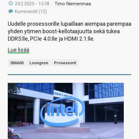
24.2.2025 - 15:38
/
Timo Niemenmaa
Kommentit (12)
Uudelle prosessorille lupaillaan aiempaa parempaa
yhden ytimen boost-kellotaajuutta sekä tukea
DDR5:lle, PCIe 4.0:lle ja HDMI 2.1:lle.
Lue lisää
3B6600
Loongson
Prosessorit