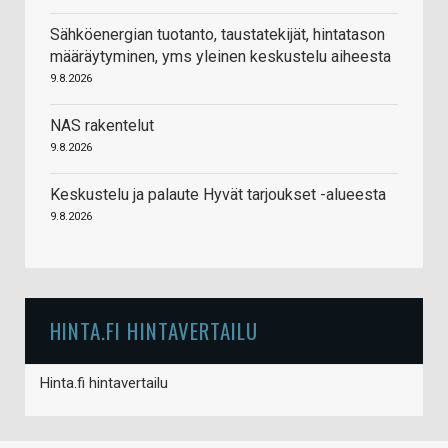
Sähköenergian tuotanto, taustatekijät, hintatason
määräytyminen, yms yleinen keskustelu aiheesta
9.8.2026
NAS rakentelut
9.8.2026
Keskustelu ja palaute Hyvät tarjoukset -alueesta
9.8.2026
HINTA.FI HINTAVERTAILU
Hinta.fi hintavertailu