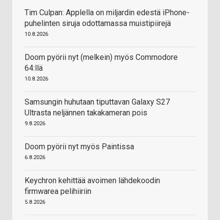
Tim Culpan: Applella on miljardin edestä iPhone-
puhelinten siruja odottamassa muistipiirejä
10.8.2026
Doom pyörii nyt (melkein) myös Commodore
64:llä
10.8.2026
Samsungin huhutaan tiputtavan Galaxy S27
Ultrasta neljännen takakameran pois
9.8.2026
Doom pyörii nyt myös Paintissa
6.8.2026
Keychron kehittää avoimen lähdekoodin
firmwarea pelihiiriin
5.8.2026