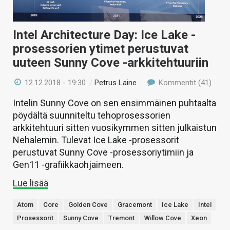
Intel Architecture Day: Ice Lake -
prosessorien ytimet perustuvat
uuteen Sunny Cove -arkkitehtuuriin
12.12.2018 - 19:30
/
Petrus Laine
Kommentit (41)
Intelin Sunny Cove on sen ensimmäinen puhtaalta
pöydältä suunniteltu tehoprosessorien
arkkitehtuuri sitten vuosikymmen sitten julkaistun
Nehalemin. Tulevat Ice Lake -prosessorit
perustuvat Sunny Cove -prosessoriytimiin ja
Gen11 -grafiikkaohjaimeen.
Lue lisää
Atom
Core
Golden Cove
Gracemont
Ice Lake
Intel
Prosessorit
Sunny Cove
Tremont
Willow Cove
Xeon