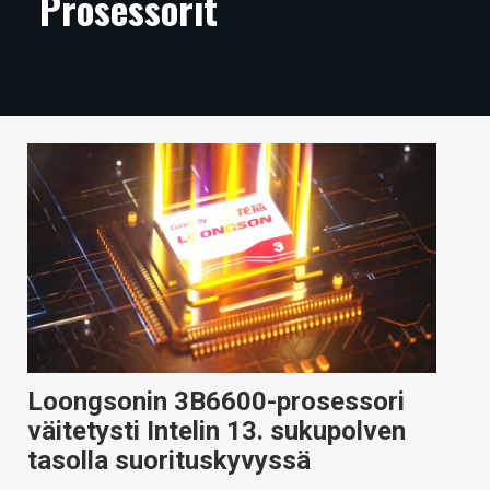
Prosessorit
ARTIKKELIT
VIDEOT
TECHBBS
TIETOA
HINTA.FI
KAUPPA
VAIHDA TEEMA
Loongsonin 3B6600-prosessori
HAKU
väitetysti Intelin 13. sukupolven
tasolla suorituskyvyssä