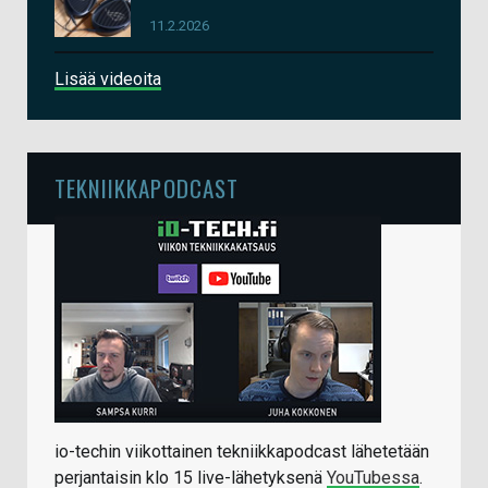
11.2.2026
Lisää videoita
TEKNIIKKAPODCAST
io-techin viikottainen tekniikkapodcast lähetetään
perjantaisin klo 15 live-lähetyksenä
YouTubessa
.