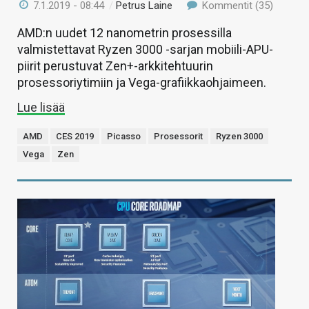
7.1.2019 - 08:44
/
Petrus Laine
Kommentit (35)
AMD:n uudet 12 nanometrin prosessilla
valmistettavat Ryzen 3000 -sarjan mobiili-APU-
piirit perustuvat Zen+-arkkitehtuurin
prosessoriytimiin ja Vega-grafiikkaohjaimeen.
Lue lisää
AMD
CES 2019
Picasso
Prosessorit
Ryzen 3000
Vega
Zen