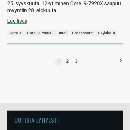
25. syyskuuta. 12-ytiminen Core i9-7920X saapuu
myyntiin 28. elokuuta.
Lue lisää
Core X
Core i9-7980XE
Intel
Prosessorit
Skylake-X
1
2
3
UUTISIA LYHYESTI