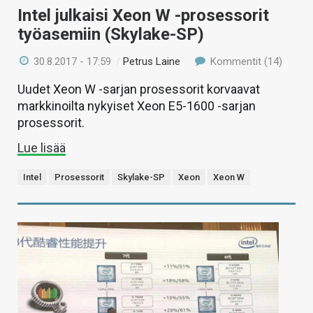
Intel julkaisi Xeon W -prosessorit
työasemiin (Skylake-SP)
30.8.2017 - 17:59
/
Petrus Laine
Kommentit (14)
Uudet Xeon W -sarjan prosessorit korvaavat
markkinoilta nykyiset Xeon E5-1600 -sarjan
prosessorit.
Lue lisää
Intel
Prosessorit
Skylake-SP
Xeon
Xeon W