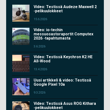
Video: Testissä Audeze Maxwell 2
-pelikuulokkeet
15.6.2026
Video: io-techin
messuosastoraportit Computex
2026 -tapahtumasta
3.6.2026
Video: Testissä Keychron K2 HE
All-Wood
13.4.2026
Uusi artikkeli & video: Testissä
Google Pixel 10a
9.3.2026
Video: Testissä Asus ROG Kithara
-pelikuulokkeet