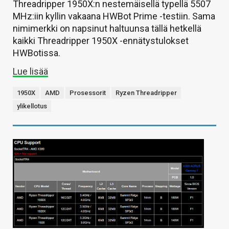
Threadripper 1950X:n nestemäisellä typellä 5507
MHz:iin kyllin vakaana HWBot Prime -testiin. Sama
nimimerkki on napsinut haltuunsa tällä hetkellä
kaikki Threadripper 1950X -ennätystulokset
HWBotissa.
Lue lisää
1950X
AMD
Prosessorit
Ryzen Threadripper
ylikellotus