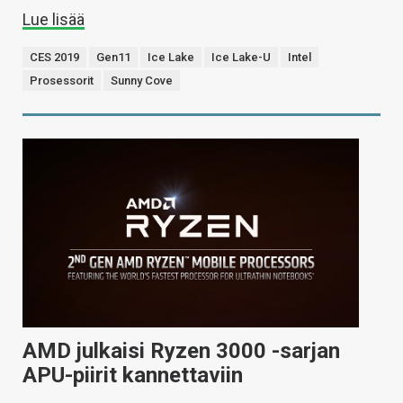
Lue lisää
CES 2019
Gen11
Ice Lake
Ice Lake-U
Intel
Prosessorit
Sunny Cove
AMD julkaisi Ryzen 3000 -sarjan
APU-piirit kannettaviin