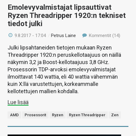
Emolevyvalmistajat lipsauttivat
Ryzen Threadripper 1920:n tekniset
tiedot julki
9.8.2017 - 17:04
/
Petrus Laine
Kommentit (14)
Julki lipsahtaneiden tietojen mukaan Ryzen
Threadripper 1920:n peruskellotaajuus on näillä
näkymin 3,2 ja Boost-kellotaajuus 3,8 GHz.
Prosessorin TDP-arvoksi emolevyvalmistajat
ilmoittavat 140 wattia, eli 40 wattia vähemmän
kuin X:llä varustettujen, korkeammalle
kellotettujen mallien kohdalla.
Lue lisää
AMD
Prosessorit
Ryzen
Ryzen Threadripper
Zen