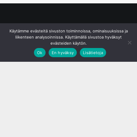
© S&J Media Oy
Käytämme evästeitä sivuston toiminnoissa, ominaisuuksissa ja
liikenteen analysoinnissa. Käyttämällä sivustoa hyväksyt
evästeiden käytön.
Ok
En hyväksy
Lisätietoja
;