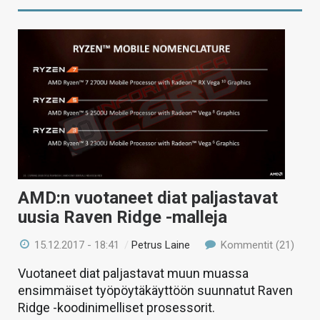
AMD:n vuotaneet diat paljastavat
uusia Raven Ridge -malleja
15.12.2017 - 18:41
/
Petrus Laine
Kommentit (21)
Vuotaneet diat paljastavat muun muassa
ensimmäiset työpöytäkäyttöön suunnatut Raven
Ridge -koodinimelliset prosessorit.