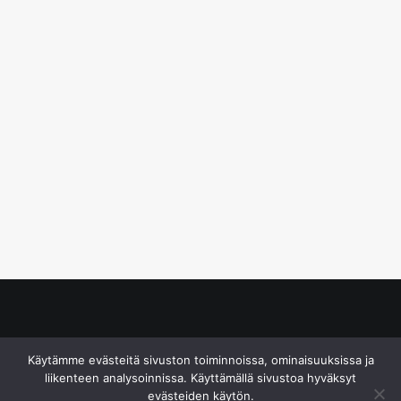
© S&J Media Oy
Käytämme evästeitä sivuston toiminnoissa, ominaisuuksissa ja
liikenteen analysoinnissa. Käyttämällä sivustoa hyväksyt
evästeiden käytön.