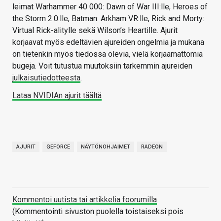
leimat Warhammer 40 000: Dawn of War III:lle, Heroes of
the Storm 2.0:lle, Batman: Arkham VR:lle, Rick and Morty:
Virtual Rick-alitylle sekä Wilson’s Heartille. Ajurit
korjaavat myös edeltävien ajureiden ongelmia ja mukana
on tietenkin myös tiedossa olevia, vielä korjaamattomia
bugeja. Voit tutustua muutoksiin tarkemmin ajureiden
julkaisutiedotteesta
.
Lataa NVIDIAn ajurit täältä
AJURIT
GEFORCE
NÄYTÖNOHJAIMET
RADEON
Kommentoi uutista tai artikkelia foorumilla
(Kommentointi sivuston puolella toistaiseksi pois