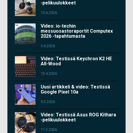
-pelikuulokkeet
15.6.2026
Video: io-techin
messuosastoraportit Computex
2026 -tapahtumasta
3.6.2026
Video: Testissä Keychron K2 HE
All-Wood
13.4.2026
Uusi artikkeli & video: Testissä
Google Pixel 10a
9.3.2026
Video: Testissä Asus ROG Kithara
-pelikuulokkeet
11.2.2026