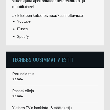
viikon ajalta ajankohtaiset tietotekniikka- ja
mobiiliaiheet.
Jälkikäteen katseltavissa/kuunneltavissa:
Youtube
iTunes
Spotify
TECHBBS UUSIMMAT VIESTIT
Perunalastut
9.8.2026
Rannekelloja
9.8.2026
Yleinen TV:n hankinta- & säätöketju