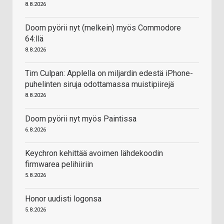
8.8.2026
Doom pyörii nyt (melkein) myös Commodore
64:llä
8.8.2026
Tim Culpan: Applella on miljardin edestä iPhone-
puhelinten siruja odottamassa muistipiirejä
8.8.2026
Doom pyörii nyt myös Paintissa
6.8.2026
Keychron kehittää avoimen lähdekoodin
firmwarea pelihiiriin
5.8.2026
Honor uudisti logonsa
5.8.2026