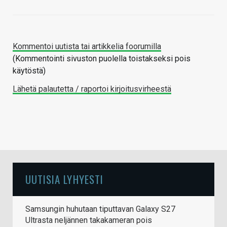
Kommentoi uutista tai artikkelia foorumilla
(Kommentointi sivuston puolella toistakseksi pois
käytöstä)
Lähetä palautetta / raportoi kirjoitusvirheestä
UUTISIA LYHYESTI
Samsungin huhutaan tiputtavan Galaxy S27
Ultrasta neljännen takakameran pois