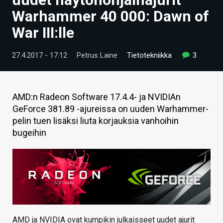
ARTIKKELIT
Warhammer 40 000: Dawn of
War III:lle
VIDEOT
TECHBBS
27.4.2017 - 17:12
Petrus Laine
Tietotekniikka
3
TIETOA
HINTA.FI
AMD:n Radeon Software 17.4.4- ja NVIDIAn
GeForce 381.89 -ajureissa on uuden Warhammer-
KAUPPA
pelin tuen lisäksi liuta korjauksia vanhoihin
bugeihin
VAIHDA TEEMA
HAKU
AMD ja NVIDIA ovat kumpikin julkaisseet uudet ajurit