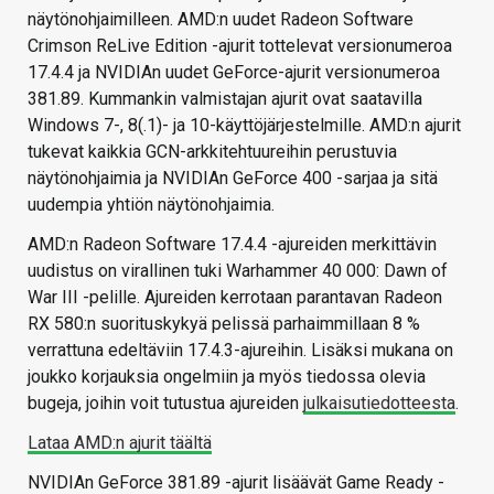
näytönohjaimilleen. AMD:n uudet Radeon Software
Crimson ReLive Edition -ajurit tottelevat versionumeroa
17.4.4 ja NVIDIAn uudet GeForce-ajurit versionumeroa
381.89. Kummankin valmistajan ajurit ovat saatavilla
Windows 7-, 8(.1)- ja 10-käyttöjärjestelmille. AMD:n ajurit
tukevat kaikkia GCN-arkkitehtuureihin perustuvia
näytönohjaimia ja NVIDIAn GeForce 400 -sarjaa ja sitä
uudempia yhtiön näytönohjaimia.
AMD:n Radeon Software 17.4.4 -ajureiden merkittävin
uudistus on virallinen tuki Warhammer 40 000: Dawn of
War III -pelille. Ajureiden kerrotaan parantavan Radeon
RX 580:n suorituskykyä pelissä parhaimmillaan 8 %
verrattuna edeltäviin 17.4.3-ajureihin. Lisäksi mukana on
joukko korjauksia ongelmiin ja myös tiedossa olevia
bugeja, joihin voit tutustua ajureiden
julkaisutiedotteesta
.
Lataa AMD:n ajurit täältä
NVIDIAn GeForce 381.89 -ajurit lisäävät Game Ready -