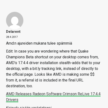
Delarent
28.4.2017
Amd:n ajureiden mukana tulee spämmiä
Edit: In case you are wondering where that Quake
Champions Beta shortcut on your desktop comes from,
AMD's 17.4.4 driver installation stealth-adds that to your
desktop, with a bit.ly tracking link, instead of directly to
the official page. Looks like AMD is making some $$
from it, a referral id is included in the final URL
destination, too.
AMD Releases Radeon Software Crimson ReLive 17.4.4
Drivers
Kirjaudu sisään vastataksesi