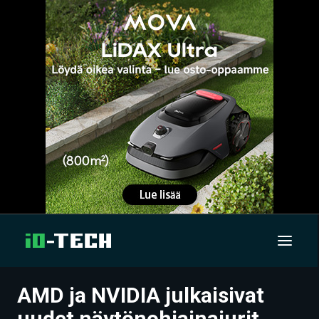
AMD ja NVIDIA julkaisivat
UUTISET
uudet näytönohjainajurit