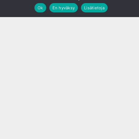
Ok
En hyväksy
Lisätietoja
;