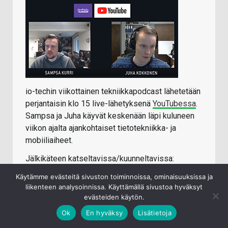
io-techin viikottainen tekniikkapodcast lähetetään
perjantaisin klo 15 live-lähetyksenä
YouTubessa
.
Sampsa ja Juha käyvät keskenään läpi kuluneen
viikon ajalta ajankohtaiset tietotekniikka- ja
mobiiliaiheet.
Jälkikäteen katseltavissa/kuunneltavissa:
Youtube
Käytämme evästeitä sivuston toiminnoissa, ominaisuuksissa ja
iTunes
liikenteen analysoinnissa. Käyttämällä sivustoa hyväksyt
evästeiden käytön.
Spotify
Ok
En hyväksy
Lisätietoja