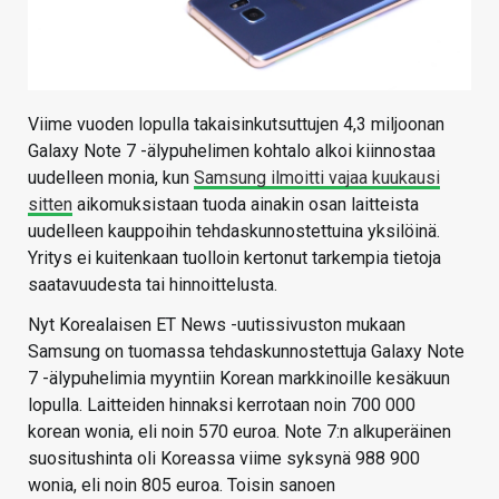
Viime vuoden lopulla takaisinkutsuttujen 4,3 miljoonan
Galaxy Note 7 -älypuhelimen kohtalo alkoi kiinnostaa
uudelleen monia, kun
Samsung ilmoitti vajaa kuukausi
sitten
aikomuksistaan tuoda ainakin osan laitteista
uudelleen kauppoihin tehdaskunnostettuina yksilöinä.
Yritys ei kuitenkaan tuolloin kertonut tarkempia tietoja
saatavuudesta tai hinnoittelusta.
Nyt Korealaisen ET News -uutissivuston mukaan
Samsung on tuomassa tehdaskunnostettuja Galaxy Note
7 -älypuhelimia myyntiin Korean markkinoille kesäkuun
lopulla. Laitteiden hinnaksi kerrotaan noin 700 000
korean wonia, eli noin 570 euroa. Note 7:n alkuperäinen
suositushinta oli Koreassa viime syksynä 988 900
wonia, eli noin 805 euroa. Toisin sanoen