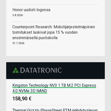
Honor uudisti logonsa
5.8.2026
Counterpoint Research: Mobiilijärjestelmäpiirien
toimitukset laskivat jopa 15 % vuoden
ensimmäisellä puoliskolla
31.7.2026
Kingston Technology NV3 1 TB M.2 PCI Express
4.0 NVMe 3D NAND
158,90 €
Thermal Grizzly PhaseSheet PTM jäähdytyslevyn