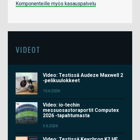
Komponenteille myös kasauspalvelu
VIDEOT
Video: Testissä Audeze Maxwell 2
-pelikuulokkeet
15.6.2026
Video: io-techin
messuosastoraportit Computex
2026 -tapahtumasta
3.6.2026
Video: Testissä Keychron K2 HE