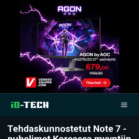
Tehdaskunnostetut Note 7 -
UUTISET
puhelimet Koreassa myyntiin