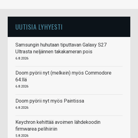
UUTISIA LYHYESTI
Samsungin huhutaan tiputtavan Galaxy S27
Ultrasta neljännen takakameran pois
6.8.2026
Doom pyörii nyt (melkein) myös Commodore
64:llä
6.8.2026
Doom pyörii nyt myös Paintissa
6.8.2026
Keychron kehittää avoimen lähdekoodin
firmwarea pelihiiriin
5.8.2026