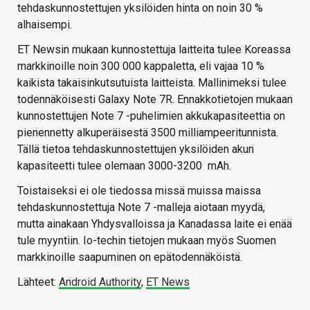
tehdaskunnostettujen yksilöiden hinta on noin 30 %
alhaisempi.
ET Newsin mukaan kunnostettuja laitteita tulee Koreassa
markkinoille noin 300 000 kappaletta, eli vajaa 10 %
kaikista takaisinkutsutuista laitteista. Mallinimeksi tulee
todennäköisesti Galaxy Note 7R. Ennakkotietojen mukaan
kunnostettujen Note 7 -puhelimien akkukapasiteettia on
pienennetty alkuperäisestä 3500 milliampeeritunnista.
Tällä tietoa tehdaskunnostettujen yksilöiden akun
kapasiteetti tulee olemaan 3000-3200 mAh.
Toistaiseksi ei ole tiedossa missä muissa maissa
tehdaskunnostettuja Note 7 -malleja aiotaan myydä,
mutta ainakaan Yhdysvalloissa ja Kanadassa laite ei enää
tule myyntiin. Io-techin tietojen mukaan myös Suomen
markkinoille saapuminen on epätodennäköistä.
Lähteet:
Android Authority
,
ET News