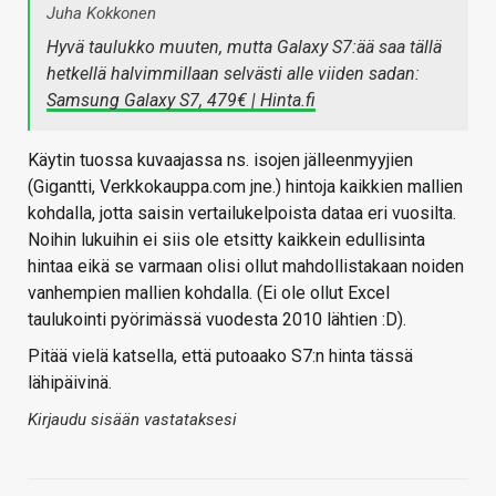
Juha Kokkonen
Hyvä taulukko muuten, mutta Galaxy S7:ää saa tällä
hetkellä halvimmillaan selvästi alle viiden sadan:
Samsung Galaxy S7, 479€ | Hinta.fi
Käytin tuossa kuvaajassa ns. isojen jälleenmyyjien
(Gigantti, Verkkokauppa.com jne.) hintoja kaikkien mallien
kohdalla, jotta saisin vertailukelpoista dataa eri vuosilta.
Noihin lukuihin ei siis ole etsitty kaikkein edullisinta
hintaa eikä se varmaan olisi ollut mahdollistakaan noiden
vanhempien mallien kohdalla. (Ei ole ollut Excel
taulukointi pyörimässä vuodesta 2010 lähtien :D).
Pitää vielä katsella, että putoaako S7:n hinta tässä
lähipäivinä.
Kirjaudu sisään vastataksesi