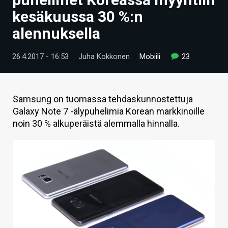
ARTIKKELIT
kesäkuussa 30 %:n
alennuksella
VIDEOT
TECHBBS
26.4.2017 - 16:53
Juha Kokkonen
Mobiili
23
TIETOA
HINTA.FI
Samsung on tuomassa tehdaskunnostettuja
Galaxy Note 7 -älypuhelimia Korean markkinoille
KAUPPA
noin 30 % alkuperäistä alemmalla hinnalla.
VAIHDA TEEMA
HAKU