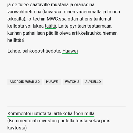
ja se tulee saataville mustana ja oranssina
värivaihtoehtona (kuvassa toinen vasemmalta ja toinen
oikealta). io-techin MWC:ssä ottamat ensituntumat
kellosta voi lukea
täältä
. Laite pyritään testaamaan,
kunhan parhaillaan päällä oleva artikkeliruuhka hieman
hellittää.
Lähde: sähköpostitiedote,
Huawei
ANDROID WEAR 2.0
HUAWEI
WATCH 2
ÄLYKELLO
Kommentoi uutista tai artikkelia foorumilla
(Kommentointi sivuston puolella toistaiseksi pois
käytöstä)