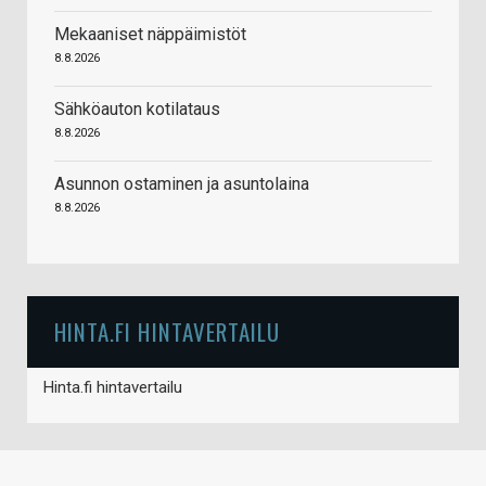
Mekaaniset näppäimistöt
8.8.2026
Sähköauton kotilataus
8.8.2026
Asunnon ostaminen ja asuntolaina
8.8.2026
HINTA.FI HINTAVERTAILU
Hinta.fi hintavertailu