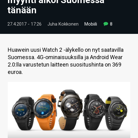
ARTIKKELIT
tänään
VIDEOT
27.4.2017 - 17:26
Juha Kokkonen
Mobiili
8
TECHBBS
TIETOA
Huawein uusi Watch 2 -älykello on nyt saatavilla
Suomessa. 4G-ominaisuuksilla ja Android Wear
HINTA.FI
2.0:lla varustetun laitteen suositushinta on 369
euroa.
KAUPPA
VAIHDA TEEMA
HAKU