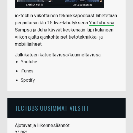
io-techin viikottainen tekniikkapodcast lähetetään
perjantaisin klo 15 live-lähetyksenä
YouTubessa
.
Sampsa ja Juha käyvät keskenään läpi kuluneen
viikon ajalta ajankohtaiset tietotekniikka- ja
mobiiliaiheet.
Jälkikäteen katseltavissa/kuunneltavissa:
Youtube
iTunes
Spotify
TECHBBS UUSIMMAT VIESTIT
Ajotavat ja liikennesäännöt
9.8.2026