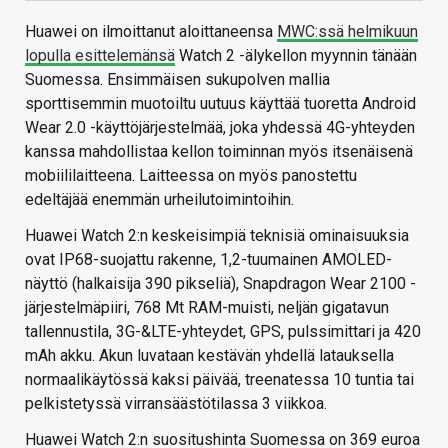
Huawei on ilmoittanut aloittaneensa
MWC:ssä helmikuun
lopulla esittelemänsä
Watch 2 -älykellon myynnin tänään
Suomessa. Ensimmäisen sukupolven mallia
sporttisemmin muotoiltu uutuus käyttää tuoretta Android
Wear 2.0 -käyttöjärjestelmää, joka yhdessä 4G-yhteyden
kanssa mahdollistaa kellon toiminnan myös itsenäisenä
mobiililaitteena. Laitteessa on myös panostettu
edeltäjää enemmän urheilutoimintoihin.
Huawei Watch 2:n keskeisimpiä teknisiä ominaisuuksia
ovat IP68-suojattu rakenne, 1,2-tuumainen AMOLED-
näyttö (halkaisija 390 pikseliä), Snapdragon Wear 2100 -
järjestelmäpiiri, 768 Mt RAM-muisti, neljän gigatavun
tallennustila, 3G-&LTE-yhteydet, GPS, pulssimittari ja 420
mAh akku. Akun luvataan kestävän yhdellä latauksella
normaalikäytössä kaksi päivää, treenatessa 10 tuntia tai
pelkistetyssä virransäästötilassa 3 viikkoa.
Huawei Watch 2:n suositushinta Suomessa on 369 euroa