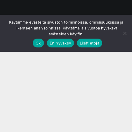
© S&J Media Oy
Käytämme evästeitä sivuston toiminnoissa, ominaisuuksissa ja
liikenteen analysoinnissa. Käyttämällä sivustoa hyväksyt
evästeiden käytön.
Ok
En hyväksy
Lisätietoja
;