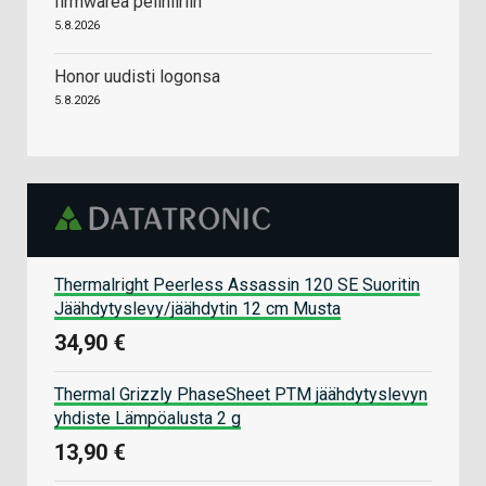
firmwarea pelihiiriin
5.8.2026
Honor uudisti logonsa
5.8.2026
Thermalright Peerless Assassin 120 SE Suoritin
Jäähdytyslevy/jäähdytin 12 cm Musta
34,90 €
Thermal Grizzly PhaseSheet PTM jäähdytyslevyn
yhdiste Lämpöalusta 2 g
13,90 €