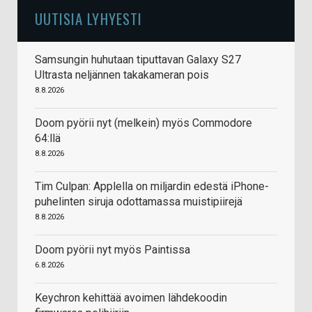
UUTISIA LYHYESTI
Samsungin huhutaan tiputtavan Galaxy S27
Ultrasta neljännen takakameran pois
8.8.2026
Doom pyörii nyt (melkein) myös Commodore
64:llä
8.8.2026
Tim Culpan: Applella on miljardin edestä iPhone-
puhelinten siruja odottamassa muistipiirejä
8.8.2026
Doom pyörii nyt myös Paintissa
6.8.2026
Keychron kehittää avoimen lähdekoodin