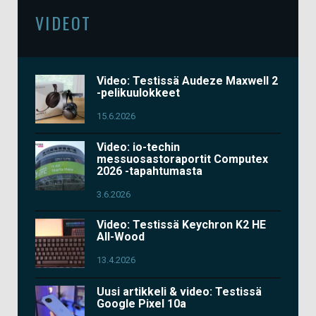
VIDEOT
Video: Testissä Audeze Maxwell 2
-pelikuulokkeet
15.6.2026
Video: io-techin
messuosastoraportit Computex
2026 -tapahtumasta
3.6.2026
Video: Testissä Keychron K2 HE
All-Wood
13.4.2026
Uusi artikkeli & video: Testissä
Google Pixel 10a