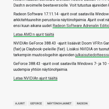
Dash:n avoimelle beetaversiolle. Voit tutustua ajureiden 
Radeon Software 17.11.14 -ajurit ovat saatavilla Windows 
arkkitehtuureihin perustuvia näytönohjaimia. Ajurit ovat nä
ensi kuun aikana uudet
Radeon Software Adrenalin Edition
Lataa AMD:n ajurit täältä
NVIDIAn GeForce 388.43 -ajurit lisäävät Doom VFR:n Gam
(fair) ja Claybook-peleille (fair). Lisäksi NVIDIA on tuo
tarkempiin muutoslogeihin ajureiden
julkaisutiedotteess
GeForce 388.43 -ajurit ovat saatavilla Windows 7- ja 10 -k
uudempia yhtiön näytönohjaimia.
Lataa NVIDIAn ajurit täältä
AJURIT
GEFORCE
NÄYTÖNOHJAIMET
RADEON