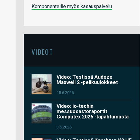
Komponenteille myös kasauspalvelu
VIDEOT
Video: Testissä Audeze
Maxwell 2 -pelikuulokkeet
15.6.2026
Video: io-techin
messuosastoraportit
Computex 2026 -tapahtumasta
3.6.2026