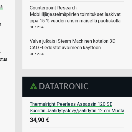
sa
.
Counterpoint Research:
Mobiilijärjestelmäpiirien toimitukset laskivat
jopa 15 % vuoden ensimmäisellä puoliskolla
e
31.7.2026
Valve julkaisi Steam Machinen kotelon 3D
CAD -tiedostot avoimeen käyttöön
-
31.7.2026
stua
Thermalright Peerless Assassin 120 SE
Suoritin Jäähdytyslevy/jäähdytin 12 cm Musta
34,90 €