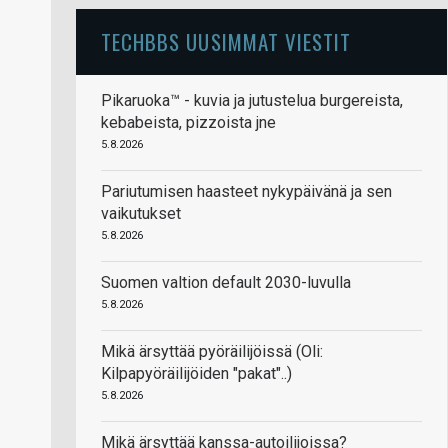
TECHBBS UUSIMMAT VIESTIT
Pikaruoka™ - kuvia ja jutustelua burgereista,
kebabeista, pizzoista jne
5.8.2026
Pariutumisen haasteet nykypäivänä ja sen
vaikutukset
5.8.2026
Suomen valtion default 2030-luvulla
5.8.2026
Mikä ärsyttää pyöräilijöissä (Oli:
Kilpapyöräilijöiden "pakat"..)
5.8.2026
Mikä ärsyttää kanssa-autoilijoissa?