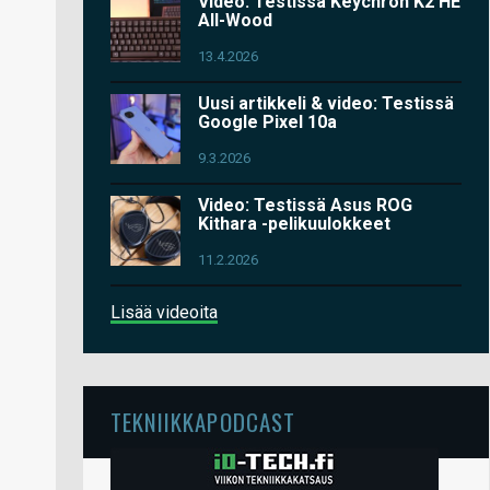
Video: Testissä Keychron K2 HE
All-Wood
13.4.2026
Uusi artikkeli & video: Testissä
Google Pixel 10a
9.3.2026
Video: Testissä Asus ROG
Kithara -pelikuulokkeet
11.2.2026
Lisää videoita
TEKNIIKKAPODCAST