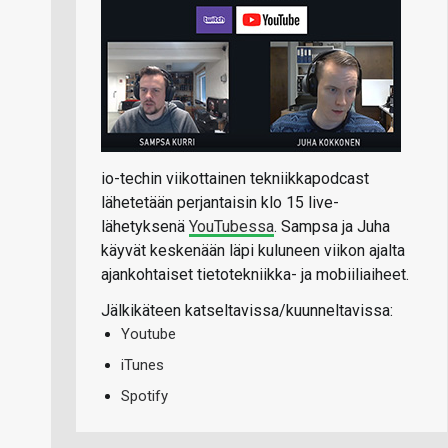
io-techin viikottainen tekniikkapodcast
lähetetään perjantaisin klo 15 live-
lähetyksenä
YouTubessa
. Sampsa ja Juha
käyvät keskenään läpi kuluneen viikon ajalta
ajankohtaiset tietotekniikka- ja mobiiliaiheet.
Jälkikäteen katseltavissa/kuunneltavissa:
Youtube
iTunes
Spotify