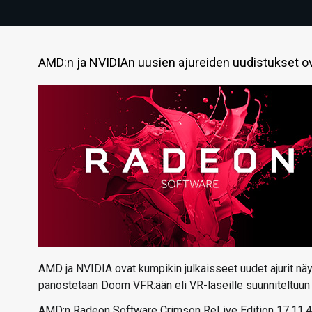
AMD:n ja NVIDIAn uusien ajureiden uudistukset ovat
AMD ja NVIDIA ovat kumpikin julkaisseet uudet ajurit nä
panostetaan Doom VFR:ään eli VR-laseille suunniteltuun u
AMD:n Radeon Software Crimson ReLive Edition 17.11.4 -