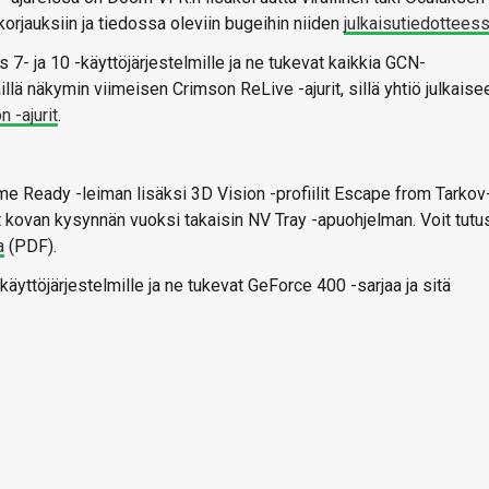
korjauksiin ja tiedossa oleviin bugeihin niiden
julkaisutiedottees
7- ja 10 -käyttöjärjestelmille ja ne tukevat kaikkia GCN-
illä näkymin viimeisen Crimson ReLive -ajurit, sillä yhtiö julkaise
 -ajurit
.
e Ready -leiman lisäksi 3D Vision -profiilit Escape from Tarkov
nut kovan kysynnän vuoksi takaisin NV Tray -apuohjelman. Voit tutu
a
(PDF).
äyttöjärjestelmille ja ne tukevat GeForce 400 -sarjaa ja sitä