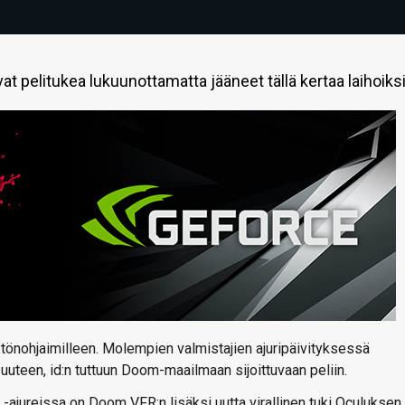
 pelitukea lukuunottamatta jääneet tällä kertaa laihoiksi
ytönohjaimilleen. Molempien valmistajien ajuripäivityksessä
uteen, id:n tuttuun Doom-maailmaan sijoittuvaan peliin.
ajureissa on Doom VFR:n lisäksi uutta virallinen tuki Oculuksen