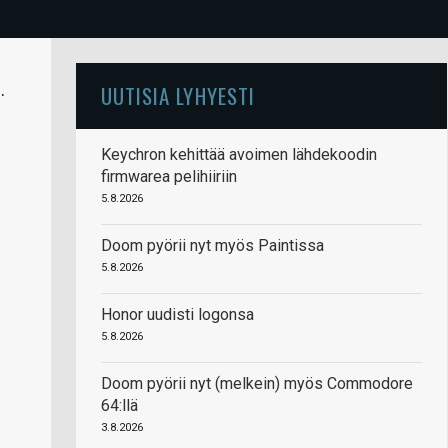
.
UUTISIA LYHYESTI
Keychron kehittää avoimen lähdekoodin
firmwarea pelihiiriin
5.8.2026
Doom pyörii nyt myös Paintissa
5.8.2026
Honor uudisti logonsa
5.8.2026
Doom pyörii nyt (melkein) myös Commodore
64:llä
3.8.2026