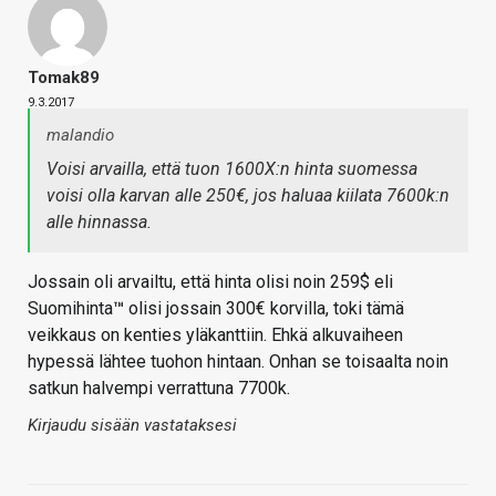
Tomak89
9.3.2017
malandio
Voisi arvailla, että tuon 1600X:n hinta suomessa
voisi olla karvan alle 250€, jos haluaa kiilata 7600k:n
alle hinnassa.
Jossain oli arvailtu, että hinta olisi noin 259$ eli
Suomihinta
™
olisi jossain 300€ korvilla, toki tämä
veikkaus on kenties yläkanttiin. Ehkä alkuvaiheen
hypessä lähtee tuohon hintaan. Onhan se toisaalta noin
satkun halvempi verrattuna 7700k.
Kirjaudu sisään vastataksesi