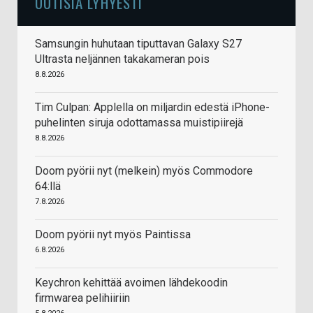
UUTISIA LYHYESTI
Samsungin huhutaan tiputtavan Galaxy S27
Ultrasta neljännen takakameran pois
8.8.2026
Tim Culpan: Applella on miljardin edestä iPhone-
puhelinten siruja odottamassa muistipiirejä
8.8.2026
Doom pyörii nyt (melkein) myös Commodore
64:llä
7.8.2026
Doom pyörii nyt myös Paintissa
6.8.2026
Keychron kehittää avoimen lähdekoodin
firmwarea pelihiiriin