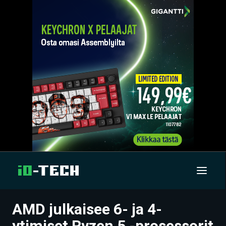
AMD julkaisee 6- ja 4-
UUTISET
ytimiset Ryzen 5 -prosessorit