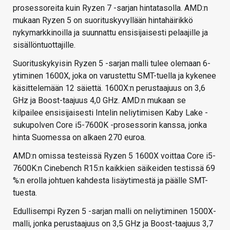
prosessoreita kuin Ryzen 7 -sarjan hintatasolla. AMD:n
mukaan Ryzen 5 on suorituskyvyllään hintahäirikkö
nykymarkkinoilla ja suunnattu ensisijaisesti pelaajille ja
sisällöntuottajille.
Suorituskykyisin Ryzen 5 -sarjan malli tulee olemaan 6-
ytiminen 1600X, joka on varustettu SMT-tuella ja kykenee
käsittelemään 12 säiettä. 1600X:n perustaajuus on 3,6
GHz ja Boost-taajuus 4,0 GHz. AMD:n mukaan se
kilpailee ensisijaisesti Intelin neliytimisen Kaby Lake -
sukupolven Core i5-7600K -prosessorin kanssa, jonka
hinta Suomessa on alkaen 270 euroa.
AMD:n omissa testeissä Ryzen 5 1600X voittaa Core i5-
7600K:n Cinebench R15:n kaikkien säikeiden testissä 69
%:n erolla johtuen kahdesta lisäytimestä ja päälle SMT-
tuesta.
Edullisempi Ryzen 5 -sarjan malli on neliytiminen 1500X-
malli, jonka perustaajuus on 3,5 GHz ja Boost-taajuus 3,7