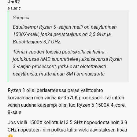
Jm82
9.3.2017
Sampsa
Edullisempi Ryzen 5 -sarjan malli on neliytiminen
1500X-malli, jonka perustaajuus on 3,5 GHz ja
Boost-taajuus 3,7 GHz.
Tämän vuoden toisella puoliskolla eli heinä-
joulukuussa AMD suunnittelee julkaisevansa Ryzen
3 -sarjan prosessorit, jotka ovat oletettavasti
neliytimisiä, mutta ilman SMT-ominaisuutta.
Ryzen 3 olisi periaatteessa paras vaihtoehto
korvaamaan mun vanha i5-3570K prosessori. Tai sitten
vähän uudenaikaisempi olisi tuo Ryzen 5 1500X 4-core,
8-säie.
Jos vielä 1500X kellottuisi 3.5 GHz nopeudesta noin 3.9
GHz nopeuteen, niin potkua tulisi vielä aavistuksen lisää