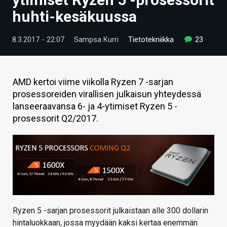
ARTIKKELIT
huhti-kesäkuussa
VIDEOT
8.3.2017 - 22:07
Sampsa Kurri
Tietotekniikka
23
TECHBBS
TIETOA
AMD kertoi viime viikolla Ryzen 7 -sarjan
prosessoreiden virallisen julkaisun yhteydessä
HINTA.FI
lanseeraavansa 6- ja 4-ytimiset Ryzen 5 -
prosessorit Q2/2017.
KAUPPA
VAIHDA TEEMA
HAKU
Ryzen 5 -sarjan prosessorit julkaistaan alle 300 dollarin
hintaluokkaan, jossa myydään kaksi kertaa enemmän