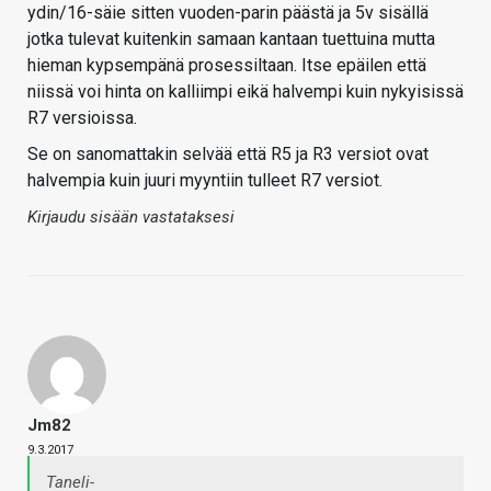
ydin/16-säie sitten vuoden-parin päästä ja 5v sisällä
jotka tulevat kuitenkin samaan kantaan tuettuina mutta
hieman kypsempänä prosessiltaan. Itse epäilen että
niissä voi hinta on kalliimpi eikä halvempi kuin nykyisissä
R7 versioissa.
Se on sanomattakin selvää että R5 ja R3 versiot ovat
halvempia kuin juuri myyntiin tulleet R7 versiot.
Kirjaudu sisään vastataksesi
Jm82
9.3.2017
Taneli-