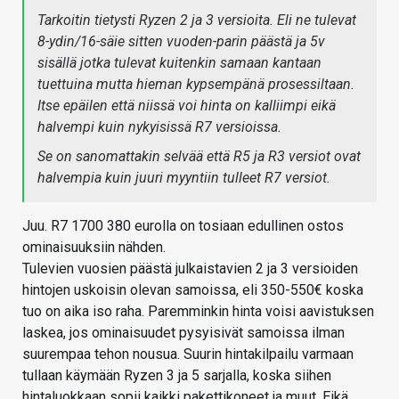
Tarkoitin tietysti Ryzen 2 ja 3 versioita. Eli ne tulevat
8-ydin/16-säie sitten vuoden-parin päästä ja 5v
sisällä jotka tulevat kuitenkin samaan kantaan
tuettuina mutta hieman kypsempänä prosessiltaan.
Itse epäilen että niissä voi hinta on kalliimpi eikä
halvempi kuin nykyisissä R7 versioissa.
Se on sanomattakin selvää että R5 ja R3 versiot ovat
halvempia kuin juuri myyntiin tulleet R7 versiot.
Juu. R7 1700 380 eurolla on tosiaan edullinen ostos
ominaisuuksiin nähden.
Tulevien vuosien päästä julkaistavien 2 ja 3 versioiden
hintojen uskoisin olevan samoissa, eli 350-550€ koska
tuo on aika iso raha. Paremminkin hinta voisi aavistuksen
laskea, jos ominaisuudet pysyisivät samoissa ilman
suurempaa tehon nousua. Suurin hintakilpailu varmaan
tullaan käymään Ryzen 3 ja 5 sarjalla, koska siihen
hintaluokkaan sopii kaikki pakettikoneet ja muut. Eikä