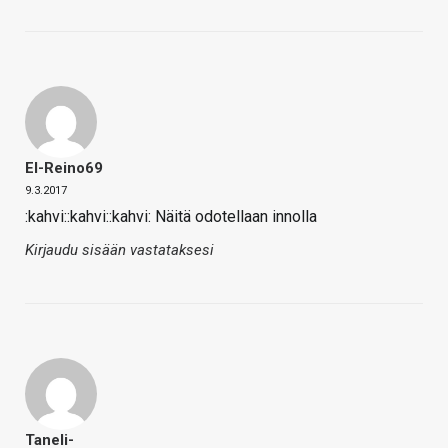
El-Reino69
9.3.2017
:kahvi::kahvi::kahvi: Näitä odotellaan innolla
Kirjaudu sisään vastataksesi
Taneli-