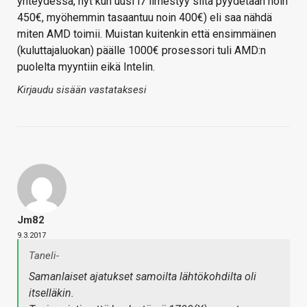
yhteydessä, nyt kun uusi i7 ilmestyy siitä pyydetään noin
450€, myöhemmin tasaantuu noin 400€) eli saa nähdä
miten AMD toimii. Muistan kuitenkin että ensimmäinen
(kuluttajaluokan) päälle 1000€ prosessori tuli AMD:n
puolelta myyntiin eikä Intelin.
Kirjaudu sisään vastataksesi
Jm82
9.3.2017
Taneli-
Samanlaiset ajatukset samoilta lähtökohdilta oli
itselläkin.