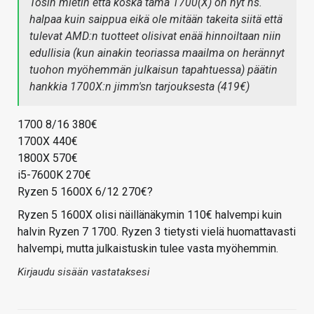
Tosin mietin että koska tämä 1700(X) on nyt ns.
halpaa kuin saippua eikä ole mitään takeita siitä että
tulevat AMD:n tuotteet olisivat enää hinnoiltaan niin
edullisia (kun ainakin teoriassa maailma on herännyt
tuohon myöhemmän julkaisun tapahtuessa) päätin
hankkia 1700X:n jimm'sn tarjouksesta (419€)
1700 8/16 380€
1700X 440€
1800X 570€
i5-7600K 270€
Ryzen 5 1600X 6/12 270€?
Ryzen 5 1600X olisi näillänäkymin 110€ halvempi kuin
halvin Ryzen 7 1700. Ryzen 3 tietysti vielä huomattavasti
halvempi, mutta julkaistuskin tulee vasta myöhemmin.
Kirjaudu sisään vastataksesi