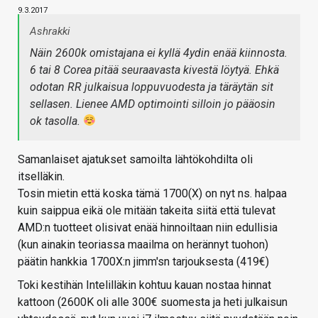
9.3.2017
Ashrakki
Näin 2600k omistajana ei kyllä 4ydin enää kiinnosta.
6 tai 8 Corea pitää seuraavasta kivestä löytyä. Ehkä
odotan RR julkaisua loppuvuodesta ja täräytän sit
sellasen. Lienee AMD optimointi silloin jo pääosin
ok tasolla.
Samanlaiset ajatukset samoilta lähtökohdilta oli
itselläkin.
Tosin mietin että koska tämä 1700(X) on nyt ns. halpaa
kuin saippua eikä ole mitään takeita siitä että tulevat
AMD:n tuotteet olisivat enää hinnoiltaan niin edullisia
(kun ainakin teoriassa maailma on herännyt tuohon)
päätin hankkia 1700X:n jimm'sn tarjouksesta (419€)
Toki kestihän Intelilläkin kohtuu kauan nostaa hinnat
kattoon (2600K oli alle 300€ suomesta ja heti julkaisun