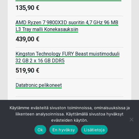
135,90 €
AMD Ryzen 7 9800X3D suoritin 4,7 GHz 96 MB
L3 Tray malli Konekasauksiin
439,00 €
Kingston Technology FURY Beast muistimoduuli
32 GB 2 x 16 GB DDR5
519,90 €
Datatronic pelikoneet
Komponenteille myös kasauspalvelu
Käytämme evästeitä sivuston toiminnoissa, ominaisuuksissa ja
liikenteen analysoinnissa. Käyttämällä sivustoa hyväksyt
evästeiden käytön.
Ok
En hyväksy
Lisätietoja