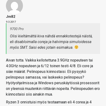
Jm82
9.3.2017
9700 Pro
Olisi kieltämättä kiva nähdä ennakkotestejä näistä,
eli disabloimalla coreja ja halvimpia simuloidessa
myös SMT. Saisi edes jotain esimakua.
Aivan totta. Vaikka kellotettuna 3.9GHz nopeuteen tai
4.0GHz nopeuteen ja 6/12 toinen testi 4/8. Eli core ja
siäe määrät. Pelinopeus kiinnostaisi. Eli pysyykö
pelinopeus samassa, vai laskeeko pelinopeus?
Hyötyohjelmissa ja Windows peruskäytössä prosessorit
on yleensä muutenkin riittävän nopeita. Pelinopeuden ero
kiinnostaisi siis ainakin mua.
Ryzen 3 onnistuisi myös testaamaan eli 4 corea ja 4