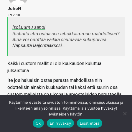
JuhoN
9.9.2020
IsoLuumu sanoi
Ristiriita että ostaa sen tehokkaimman mahdollisen?
Aina voi odottaa vaikka seuraavaa sukupolvea…
Napsauta laajentaaksesi…
Kaikki custom mallit ei ole kuukauden kuluttua
julkaistuna.
Ite jos haluaisin ostaa parasta mahdollista niin
odottelisin ainakin kuukauden tai kaksi että suurin osa
custom malleista on ulkona ja arvosteluiden perusteella
ostaisin itselle sopivan.
Käytämme evästeitä sivuston toiminnoissa, ominaisuuksissa ja
liikenteen analysoinnissa. Käyttämällä sivustoa hyväksyt
Ja kun kerran on tiedossa että amd:ltä on jotakin tulossa
evästeiden käytön.
sitä paremmalla syyllä odottelisin.
Ok
En hyväksy
Lisätietoja
Se on tietenkin sit eri asia jos on myynyt edellisen