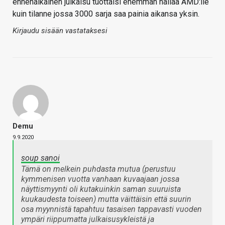
ennenaikainen julkaisu tuottaisi enemmän hallaa AMD:lle
kuin tilanne jossa 3000 sarja saa painia aikansa yksin.
Kirjaudu sisään vastataksesi
Demu
9.9.2020
soup sanoi
Tämä on melkein puhdasta mutua (perustuu
kymmenisen vuotta vanhaan kuvaajaan jossa
näyttismyynti oli kutakuinkin saman suuruista
kuukaudesta toiseen) mutta väittäisin että suurin
osa myynnistä tapahtuu tasaisen tappavasti vuoden
ympäri riippumatta julkaisusykleistä ja