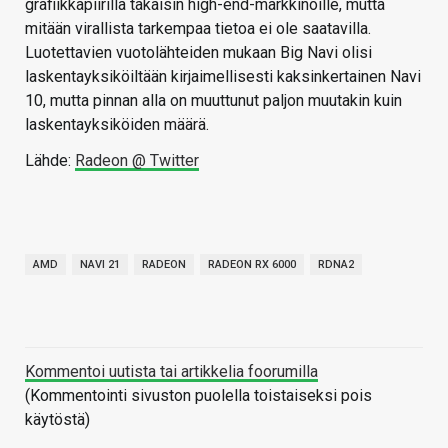
grafiikkapiirillä takaisin high-end-markkinoille, mutta
mitään virallista tarkempaa tietoa ei ole saatavilla.
Luotettavien vuotolähteiden mukaan Big Navi olisi
laskentayksiköiltään kirjaimellisesti kaksinkertainen Navi
10, mutta pinnan alla on muuttunut paljon muutakin kuin
laskentayksiköiden määrä.
Lähde:
Radeon @ Twitter
AMD
NAVI 21
RADEON
RADEON RX 6000
RDNA2
Kommentoi uutista tai artikkelia foorumilla
(Kommentointi sivuston puolella toistaiseksi pois
käytöstä)