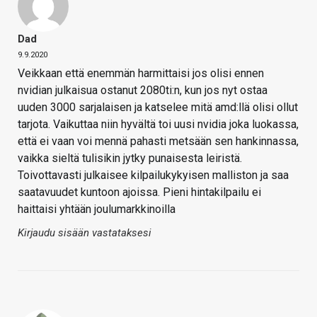
Dad
9.9.2020
Veikkaan että enemmän harmittaisi jos olisi ennen
nvidian julkaisua ostanut 2080ti:n, kun jos nyt ostaa
uuden 3000 sarjalaisen ja katselee mitä amd:llä olisi ollut
tarjota. Vaikuttaa niin hyvältä toi uusi nvidia joka luokassa,
että ei vaan voi mennä pahasti metsään sen hankinnassa,
vaikka sieltä tulisikin jytky punaisesta leiristä.
Toivottavasti julkaisee kilpailukykyisen malliston ja saa
saatavuudet kuntoon ajoissa. Pieni hintakilpailu ei
haittaisi yhtään joulumarkkinoilla
Kirjaudu sisään vastataksesi