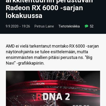
ARTIKKELIT
Radeon RX 6000 -sarjan
lokakuussa
VIDEOT
TECHBBS
9.9.2020 - 19:26
Petrus Laine
Tietotekniikka
52
TIETOA
HINTA.FI
AMD ei vielä tarkentanut montako RX 6000 -sarjan
näytönohjainta se tulee esittelemään, mutta
KAUPPA
ensimmäisten mallien pitäisi perustua ns. "Big
Navi" -grafiikkapiiriin.
VAIHDA TEEMA
HAKU