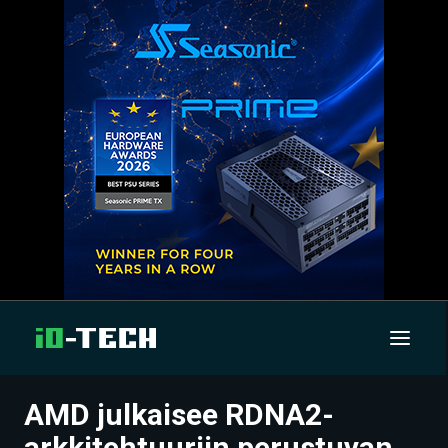
AMD julkaisee RDNA2-
UUTISET
arkkitehtuuriin perustuvan