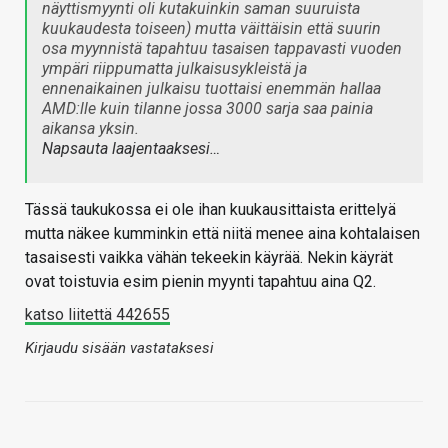
näyttismyynti oli kutakuinkin saman suuruista
kuukaudesta toiseen) mutta väittäisin että suurin
osa myynnistä tapahtuu tasaisen tappavasti vuoden
ympäri riippumatta julkaisusykleistä ja
ennenaikainen julkaisu tuottaisi enemmän hallaa
AMD:lle kuin tilanne jossa 3000 sarja saa painia
aikansa yksin.
Napsauta laajentaaksesi…
Tässä taukukossa ei ole ihan kuukausittaista erittelyä
mutta näkee kumminkin että niitä menee aina kohtalaisen
tasaisesti vaikka vähän tekeekin käyrää. Nekin käyrät
ovat toistuvia esim pienin myynti tapahtuu aina Q2.
katso liitettä 442655
Kirjaudu sisään vastataksesi