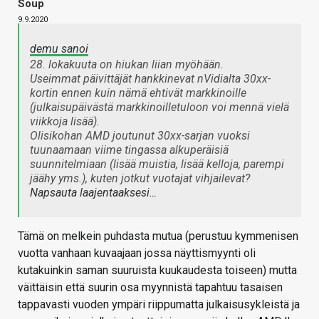
Soup
9.9.2020
demu sanoi
28. lokakuuta on hiukan liian myöhään.
Useimmat päivittäjät hankkinevat nVidialta 30xx-
kortin ennen kuin nämä ehtivät markkinoille
(julkaisupäivästä markkinoilletuloon voi mennä vielä
viikkoja lisää).
Olisikohan AMD joutunut 30xx-sarjan vuoksi
tuunaamaan viime tingassa alkuperäisiä
suunnitelmiaan (lisää muistia, lisää kelloja, parempi
jäähy yms.), kuten jotkut vuotajat vihjailevat?
Napsauta laajentaaksesi…
Tämä on melkein puhdasta mutua (perustuu kymmenisen
vuotta vanhaan kuvaajaan jossa näyttismyynti oli
kutakuinkin saman suuruista kuukaudesta toiseen) mutta
väittäisin että suurin osa myynnistä tapahtuu tasaisen
tappavasti vuoden ympäri riippumatta julkaisusykleistä ja