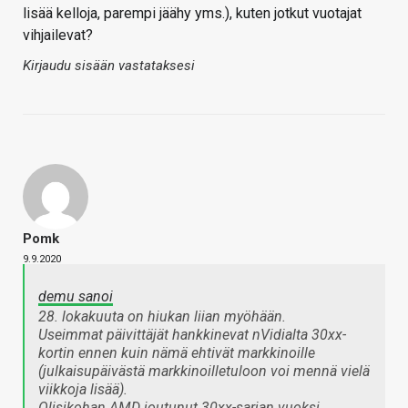
lisää kelloja, parempi jäähy yms.), kuten jotkut vuotajat
vihjailevat?
Kirjaudu sisään vastataksesi
Pomk
9.9.2020
demu sanoi
28. lokakuuta on hiukan liian myöhään.
Useimmat päivittäjät hankkinevat nVidialta 30xx-
kortin ennen kuin nämä ehtivät markkinoille
(julkaisupäivästä markkinoilletuloon voi mennä vielä
viikkoja lisää).
Olisikohan AMD joutunut 30xx-sarjan vuoksi