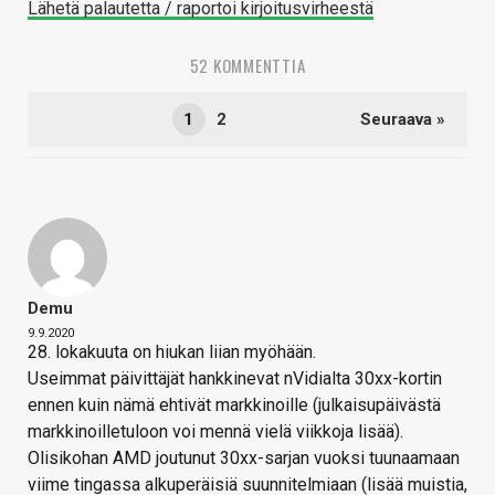
Lähetä palautetta / raportoi kirjoitusvirheestä
52 KOMMENTTIA
1
2
Seuraava »
Demu
9.9.2020
28. lokakuuta on hiukan liian myöhään.
Useimmat päivittäjät hankkinevat nVidialta 30xx-kortin
ennen kuin nämä ehtivät markkinoille (julkaisupäivästä
markkinoilletuloon voi mennä vielä viikkoja lisää).
Olisikohan AMD joutunut 30xx-sarjan vuoksi tuunaamaan
viime tingassa alkuperäisiä suunnitelmiaan (lisää muistia,