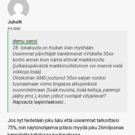
JuhoN
9.9.2020
demu sanoi
28. lokakuuta on hiukan liian myöhään.
Useimmat päivittäjät hankkinevat nVidialta 30xx-
kortin ennen kuin nämä ehtivät markkinoille
(julkaisupäivästä markkinoilletuloon voi mennä vielä
viikkoja lisää).
Olisikohan AMD joutunut 30xx-sarjan vuoksi
tuunaamaan viime tingassa alkuperäisiä
suunnitelmiaan (lisää muistia, lisää kelloja, parempi
jäähy yms.), kuten jotkut vuotajat vihjailevat?
Napsauta laajentaaksesi…
Jos nyt heitetään joku luku että useammat tarkoittaisi
75%, niin näytönohjaimia pitäisi myydä joku 26miljoonaa
kappaletta kahdessa kuukaudessa.