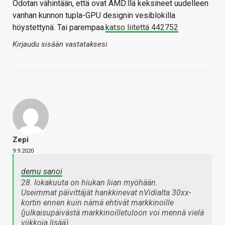
Odotan vähintään, että ovat AMD:llä keksineet uudelleen
vanhan kunnon tupla-GPU designin vesiblokilla
höystettynä. Tai parempaa.
katso liitettä 442752
Kirjaudu sisään vastataksesi
Zepi
9.9.2020
demu sanoi
28. lokakuuta on hiukan liian myöhään.
Useimmat päivittäjät hankkinevat nVidialta 30xx-
kortin ennen kuin nämä ehtivät markkinoille
(julkaisupäivästä markkinoilletuloon voi mennä vielä
viikkoja lisää).