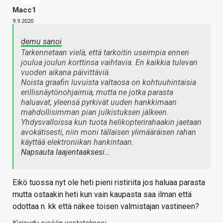
Macc1
9.9.2020
demu sanoi
Tarkennetaan vielä, että tarkoitin useimpia ennen
joulua joulun korttinsa vaihtavia. En kaikkia tulevan
vuoden aikana päivittäviä.
Noista graafin luvuista valtaosa on kohtuuhintaisia
erillisnäytönohjaimia, mutta ne jotka parasta
haluavat, yleensä pyrkivät uuden hankkimaan
mahdollisimman pian julkistuksen jälkeen.
Yhdysvalloissa kun tuota helikopterirahaakin jaetaan
avokätisesti, niin moni tällaisen ylimääräisen rahan
käyttää elektroniikan hankintaan.
Napsauta laajentaaksesi…
Eikö tuossa nyt ole heti pieni ristiriita jos haluaa parasta
mutta ostaakin heti kun vain kaupasta saa ilman että
odottaa n. kk että näkee toisen valmistajan vastineen?
Kirjaudu sisään vastataksesi