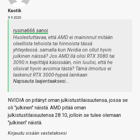
Kaotik
9.9.2020
rusina666 sanoi
Huolestuttavaa, että AMD ei maininnut mitään
oleellista tehoista tai hinnoista tässä
yhteydessä..samalla kun Nvidia on ollut hyvin
julkinen näissä? Jos AMD:llä olisi RTX 3080 tai
3090:n kepittäjä käsissään, niin luulisi, että he
olisivat hyvin avoimia tästä? Tämä ilmoitus ei
laskenut RTX 3000-hypeä lainkaan
Napsauta laajentaaksesi…
NVIDIA on pitänyt oman julkistustilaisuutensa, jossa se
oli "julkinen" näistä. AMD pitää oman
julkistustilaisuutensa 28.10, jolloin se tulee olemaan
"julkinen" näistä.
Kirjaudu sisään vastataksesi