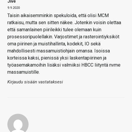
Jive
9.9.2020
Taisin aikaisemminkin spekuloida, että olisi MCM
ratkaisu, mutta sen sitten näkee. Jotenkin voisin olettaa
että samanlainen piirileikki tulee olemaan kuin
prosessoripuolellakin. Varjostimet ja rasterointiyksiköt
oma piirinen ja muistihallinta, kodekit, IO sekä
mahdollisesti massamuistiohjain omansa. Isoissa
korteissa kaksi, pienissä yksi laskentapiirinen ja
työasemakamoihin lisäksi valmiiksi HBCC liityntä nvme
massamuistille.
Kirjaudu sisään vastataksesi