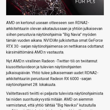
AMD on kertonut useaan otteeseen sen RDNA2-
arkkitehtuurin olevan aikataulussaan ja yhtiön julkaisevan
siihen perustuvia näytönohjaimia ”Big Navia” myöden
tämän vuoden aikana. NVIDIAn julkistettua omat GeForce
RTX 30 -sarjan näytönohjaimensa on nettikansa odottanut
kärsimättömänä AMD:n vastausta.
Nyt AMD:n virallinen Radeon -Twitter-tili on twiitannut
kiusoitteluvideon ja tulevien näytönohjainten
julkaisupäivän. Yhtiö tulee julkaisemaan uudet RDNA2-
arkkitehtuuriin perustuvat Radeon RX 6000 -sarjan
näytönohjaimet 28. lokakuuta.
Valitettavasti twiitti ei paljasta tulevista näytönohjaimista
tai niiden suorituskyvystä mitään. AMD on aiemmin
varmistanut, että yhtiö tähtää ”Big Naviksi” kutsutulla