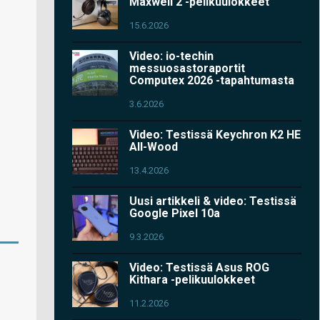
Maxwell 2 -pelikuulokkeet
15.6.2026
Video: io-techin
messuosastoraportit
Computex 2026 -tapahtumasta
3.6.2026
Video: Testissä Keychron K2 HE
All-Wood
13.4.2026
Uusi artikkeli & video: Testissä
Google Pixel 10a
9.3.2026
Video: Testissä Asus ROG
Kithara -pelikuulokkeet
11.2.2026