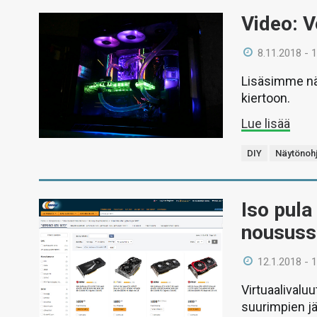
Video: V
8.11.2018 - 
Lisäsimme nä
kiertoon.
Lue lisää
DIY
Näytönohj
Iso pula
noususs
12.1.2018 - 
Virtuaalivalu
suurimpien jä