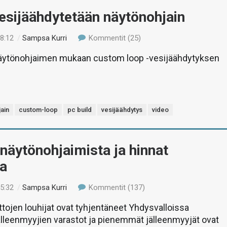
esijäähdytetään näytönohjain
18:12
/
Sampsa Kurri
Kommentit (25)
ytönohjaimen mukaan custom loop -vesijäähdytyksen
ain
custom-loop
pc build
vesijäähdytys
video
 näytönohjaimista ja hinnat
a
15:32
/
Sampsa Kurri
Kommentit (137)
uttojen louhijat ovat tyhjentäneet Yhdysvalloissa
lleenmyyjien varastot ja pienemmät jälleenmyyjät ovat