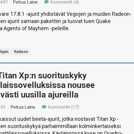
14:01
/
Petrus Laine
Kommentit (4)
re 17.8.1 -ajurit yhdistävät Vegojen ja muiden Radeon-
en ajurit samaan pakettiin ja tuovat tuen Quake
a Agents of Mayhem -peleille.
hjain
Radeon
itan Xp:n suorituskyky
laissovelluksissa nousee
västi uusilla ajureilla
:01
/
Petrus Laine
Kommentit (17)
kaissut uudet beeta-ajurit, jotka nostavat Titan Xp -
en suorituskykyä parhaimmillaan kolminkertaiseksi
attilaissovelluksissa. Käytännössä kyse on Quadro-