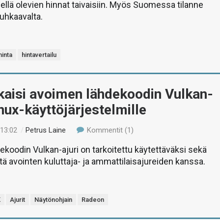
jellä olevien hinnat taivaisiin. Myös Suomessa tilanne
 uhkaavalta.
hinta
hintavertailu
kaisi avoimen lähdekoodin Vulkan-
inux-käyttöjärjestelmille
 13:02
/
Petrus Laine
Kommentit (1)
koodin Vulkan-ajuri on tarkoitettu käytettäväksi sekä
ttä avointen kuluttaja- ja ammattilaisajureiden kanssa.
K
Ajurit
Näytönohjain
Radeon