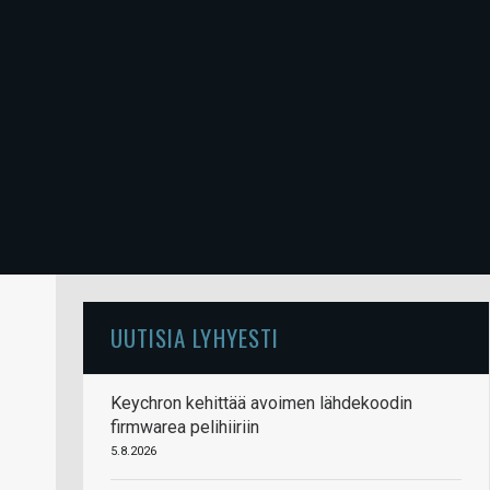
UUTISIA LYHYESTI
Keychron kehittää avoimen lähdekoodin
firmwarea pelihiiriin
5.8.2026