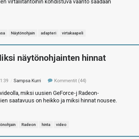
en virtaliitäntöihin kohdistuva vääntö saadaan
asa
Näytönohjain
adapteri
virtakaapeli
iksi näytönohjainten hinnat
21:39
/
Sampsa Kurri
Kommentit (44)
ideolla, miksi uusien GeForce-j Radeon-
en saatavuus on heikko ja miksi hinnat nousee.
önohjain
Radeon
hinta
video