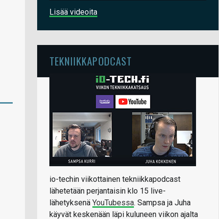
Lisää videoita
TEKNIIKKAPODCAST
io-techin viikottainen tekniikkapodcast
lähetetään perjantaisin klo 15 live-
lähetyksenä
YouTubessa
. Sampsa ja Juha
käyvät keskenään läpi kuluneen viikon ajalta