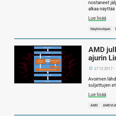
nostaneet jäl
alkaa näyttää
Lue lisää
Näytönohjain
AMD jul
ajurin L
27.12.2017 -
Avoimen lähde
suljettujen e
Lue lisää
AMD
AMDVL