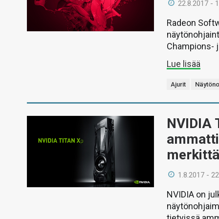
22.8.2017 - 
Radeon Softwa
näytönohjaint
Champions- j
Lue lisää
Ajurit
Näytöno
NVIDIA T
ammatti
merkittä
1.8.2017 - 22
NVIDIA on jul
näytönohjaim
tietyissä amm