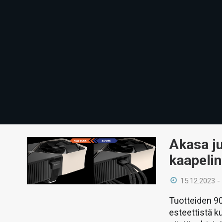
Akasa j
kaapelin
15.12.2023 -
Tuotteiden 9
esteettistä ku