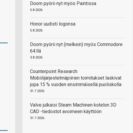
Doom pyörii nyt myös Paintissa
5.8.2026
Honor uudisti logonsa
5.8.2026
Doom pyörii nyt (melkein) myös Commodore
64:llä
3.8.2026
Counterpoint Research:
Mobiilijärjestelmäpiirien toimitukset laskivat
jopa 15 % vuoden ensimmäisellä puoliskolla
31.7.2026
Valve julkaisi Steam Machinen kotelon 3D
CAD -tiedostot avoimeen käyttöön
31.7.2026