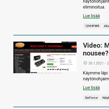
näytönohjaint
eliminoitua.
Lue lisää
12VHPWR
Ak
Video: M
nousee?
26.1.2021 - 
Käymme läpi v
näytönohjaimi
Lue lisää
GeForce
Näyt