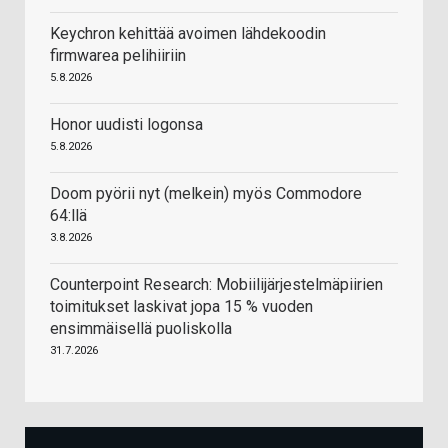
Keychron kehittää avoimen lähdekoodin
firmwarea pelihiiriin
5.8.2026
Honor uudisti logonsa
5.8.2026
Doom pyörii nyt (melkein) myös Commodore
64:llä
3.8.2026
Counterpoint Research: Mobiilijärjestelmäpiirien
toimitukset laskivat jopa 15 % vuoden
ensimmäisellä puoliskolla
31.7.2026