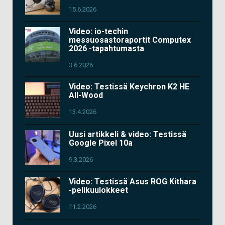
15.6.2026
Video: io-techin
messuosastoraportit Computex
2026 -tapahtumasta
3.6.2026
Video: Testissä Keychron K2 HE
All-Wood
13.4.2026
Uusi artikkeli & video: Testissä
Google Pixel 10a
9.3.2026
Video: Testissä Asus ROG Kithara
-pelikuulokkeet
11.2.2026