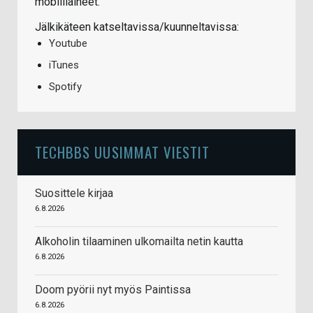
mobiiliaiheet.
Jälkikäteen katseltavissa/kuunneltavissa:
Youtube
iTunes
Spotify
TECHBBS UUSIMMAT VIESTIT
Suosittele kirjaa
6.8.2026
Alkoholin tilaaminen ulkomailta netin kautta
6.8.2026
Doom pyörii nyt myös Paintissa
6.8.2026