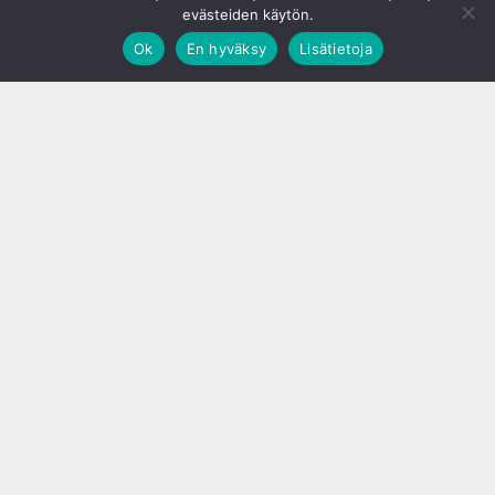
evästeiden käytön.
Ok
En hyväksy
Lisätietoja
;