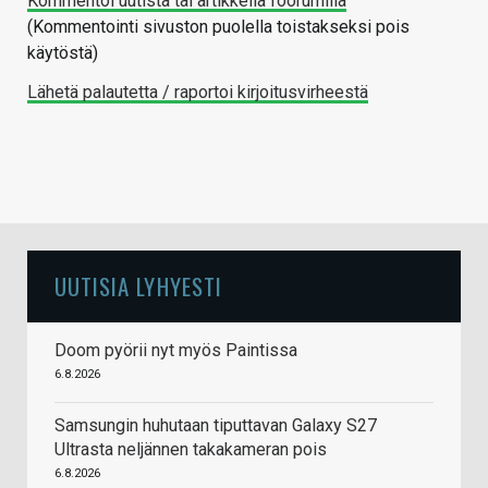
Kommentoi uutista tai artikkelia foorumilla
(Kommentointi sivuston puolella toistakseksi pois
käytöstä)
Lähetä palautetta / raportoi kirjoitusvirheestä
UUTISIA LYHYESTI
Doom pyörii nyt myös Paintissa
6.8.2026
Samsungin huhutaan tiputtavan Galaxy S27
Ultrasta neljännen takakameran pois
6.8.2026