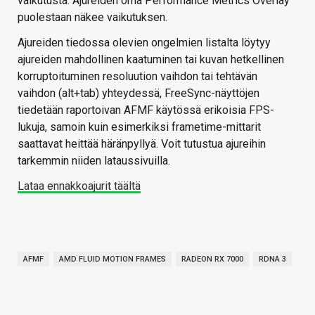
vaikutusta. Ajureiden oma Performance Metrics Overlay
puolestaan näkee vaikutuksen.
Ajureiden tiedossa olevien ongelmien listalta löytyy
ajureiden mahdollinen kaatuminen tai kuvan hetkellinen
korruptoituminen resoluution vaihdon tai tehtävän
vaihdon (alt+tab) yhteydessä, FreeSync-näyttöjen
tiedetään raportoivan AFMF käytössä erikoisia FPS-
lukuja, samoin kuin esimerkiksi frametime-mittarit
saattavat heittää häränpyllyä. Voit tutustua ajureihin
tarkemmin niiden lataussivuilla.
Lataa ennakkoajurit täältä
AFMF
AMD FLUID MOTION FRAMES
RADEON RX 7000
RDNA 3