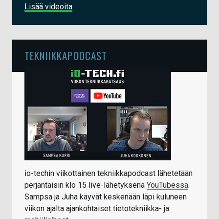
Lisää videoita
TEKNIIKKAPODCAST
io-techin viikottainen tekniikkapodcast lähetetään
perjantaisin klo 15 live-lähetyksenä
YouTubessa
.
Sampsa ja Juha käyvät keskenään läpi kuluneen
viikon ajalta ajankohtaiset tietotekniikka- ja