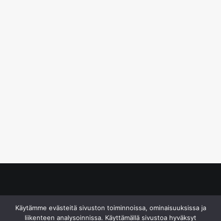
© S&J Media Oy
Käytämme evästeitä sivuston toiminnoissa, ominaisuuksissa ja
liikenteen analysoinnissa. Käyttämällä sivustoa hyväksyt