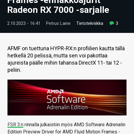
ARTIKKELIT
Radeon RX 7000 -sarjalle
VIDEOT
2.10.2023 - 16:41
Petrus Laine
Tietotekniikka
3
TECHBBS
TIETOA
AFMF on tuettuna HYPR-RX:n profiilien kautta tällä
hetkellä 20 pelissä, mutta sen voi pakottaa
HINTA.FI
ajureista päälle mihin tahansa DirectX 11- tai 12 -
peliin.
KAUPPA
VAIHDA TEEMA
HAKU
FSR 3:n
rinnalla julkaistiin myös AMD Software Adrenalin
Edition Preview Driver for AMD Fluid Motion Frames -