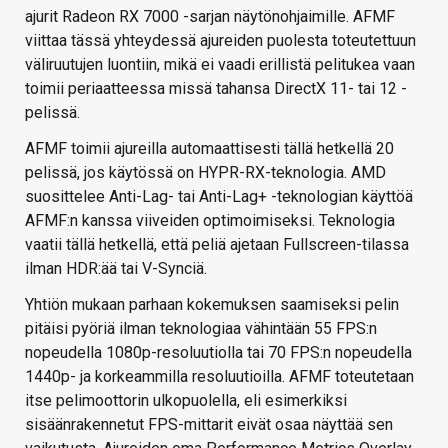
ajurit Radeon RX 7000 -sarjan näytönohjaimille. AFMF
viittaa tässä yhteydessä ajureiden puolesta toteutettuun
väliruutujen luontiin, mikä ei vaadi erillistä pelitukea vaan
toimii periaatteessa missä tahansa DirectX 11- tai 12 -
pelissä.
AFMF toimii ajureilla automaattisesti tällä hetkellä 20
pelissä, jos käytössä on HYPR-RX-teknologia. AMD
suosittelee Anti-Lag- tai Anti-Lag+ -teknologian käyttöä
AFMF:n kanssa viiveiden optimoimiseksi. Teknologia
vaatii tällä hetkellä, että peliä ajetaan Fullscreen-tilassa
ilman HDR:ää tai V-Synciä.
Yhtiön mukaan parhaan kokemuksen saamiseksi pelin
pitäisi pyöriä ilman teknologiaa vähintään 55 FPS:n
nopeudella 1080p-resoluutiolla tai 70 FPS:n nopeudella
1440p- ja korkeammilla resoluutioilla. AFMF toteutetaan
itse pelimoottorin ulkopuolella, eli esimerkiksi
sisäänrakennetut FPS-mittarit eivät osaa näyttää sen