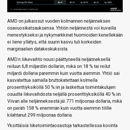
AMD on julkaissut vuoden kolmannen neljänneksen
osavuosikatsauksensa. Yhtiön neljännestä voi kuvailla
menestykseksi ja nykymarkkinat huomioiden kenellekään
ei liene yllätys, että suurin kasvu tuli korkeiden
marginaalien datakeskuksista.
AMD:n liikevaihto nousi päättyneellä neljänneksellä
reiluun 6,8 miljardiin dollariin, mikä on 18 % tai reilut
miljardi dollaria paremmin kuin vuotta aiemmin. Yhtiö sai
kasvatettua samalla bruttokatettaan kolmella
prosenttiyksiköllä 50 %:iin ja laskettua toimintakulujen
osuutta liikevaihdosta neljällä prosenttiyksiköllä 40 %:iin.
Viivan alle neljänneksestä jäi 771 miljoonaa dollaria, mikä
on peräti 158 % enemmän kuin vuotta aiemmin tilille
kilahtanut 299 miljoonaa dollaria.
Yksittäisiä liiketoimintaosastoja tarkastellessa kovinta