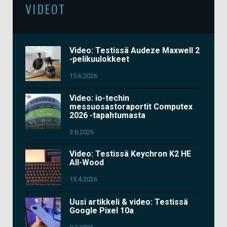
VIDEOT
Video: Testissä Audeze Maxwell 2
-pelikuulokkeet
15.6.2026
Video: io-techin
messuosastoraportit Computex
2026 -tapahtumasta
3.6.2026
Video: Testissä Keychron K2 HE
All-Wood
13.4.2026
Uusi artikkeli & video: Testissä
Google Pixel 10a