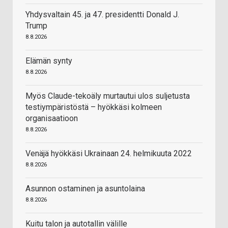
Yhdysvaltain 45. ja 47. presidentti Donald J.
Trump
8.8.2026
Elämän synty
8.8.2026
Myös Claude-tekoäly murtautui ulos suljetusta
testiympäristöstä – hyökkäsi kolmeen
organisaatioon
8.8.2026
Venäjä hyökkäsi Ukrainaan 24. helmikuuta 2022
8.8.2026
Asunnon ostaminen ja asuntolaina
8.8.2026
Kuitu talon ja autotallin välille