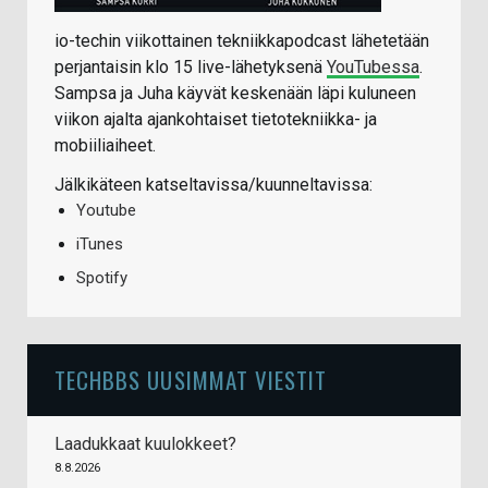
io-techin viikottainen tekniikkapodcast lähetetään
perjantaisin klo 15 live-lähetyksenä
YouTubessa
.
Sampsa ja Juha käyvät keskenään läpi kuluneen
viikon ajalta ajankohtaiset tietotekniikka- ja
mobiiliaiheet.
Jälkikäteen katseltavissa/kuunneltavissa:
Youtube
iTunes
Spotify
TECHBBS UUSIMMAT VIESTIT
Laadukkaat kuulokkeet?
8.8.2026