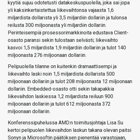
kyytiä sujuu odotetusti datakeskuspuolella, joka sai jopa
yli kaksinkertaistettua liikevaihtonsa vajaasta 1,6
miljardista dollarista yli 3,5 miljardiin dollariin ja tulonsa
reilusta 300 miljoonasta yli miljardiin dollariin.
Perinteisempiä prosessorimarkkinoita edustava Client-
osasto paransi sekin tulostaan selvästi; liikevaihto
kasvoi 1,5 miljardista 1,9 miljardiin dollariin ja tulot 140
miljoonasta 276 miljoonaan dollariin.
Pelipuolella tilanne on kuitenkin dramaattisempi ja
liikevaihto laski noin 1,5 miljardista dollarista 500
miljoonaan dollariin ja tulot 208 miljoonasta 12 miljoonaan
dollariin. Embedded-osasto otti sekin takapakkia
liikevaihdon laskiessa 1,2 miljardista reiluun 900
miljoonaan dollariin ja tulot 612 miljoonasta 372
miljoonaan dollariin.
Konferenssipuhelussa AMD:n toimitusjohtaja Lisa Su
kertoi pelipuolen liikevaihdon laskun takana olevan paitsi
Sonyn ja Microsoftin päätöksen pienentää varastojaan,