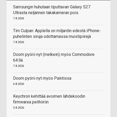
Samsungin huhutaan tiputtavan Galaxy S27
Ultrasta neljännen takakameran pois
7.8.2026
Tim Culpan: Applella on miljardin edestä iPhone-
puhelinten siruja odottamassa muistipiirejä
7.8.2026
Doom pyörii nyt (melkein) myös Commodore
64:llä
7.8.2026
Doom pyörii nyt myös Paintissa
6.8.2026
Keychron kehittää avoimen lähdekoodin
firmwarea pelihiiriin
5.8.2026