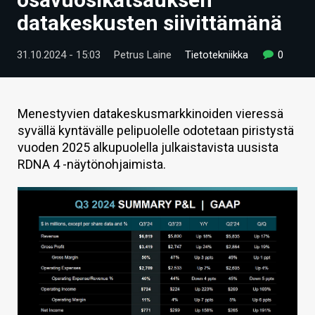
ARTIKKELIT
datakeskusten siivittämänä
VIDEOT
31.10.2024 - 15:03
Petrus Laine
Tietotekniikka
0
TECHBBS
TIETOA
Menestyvien datakeskusmarkkinoiden vieressä
syvällä kyntävälle pelipuolelle odotetaan piristystä
HINTA.FI
vuoden 2025 alkupuolella julkaistavista uusista
RDNA 4 -näytönohjaimista.
KAUPPA
VAIHDA TEEMA
HAKU