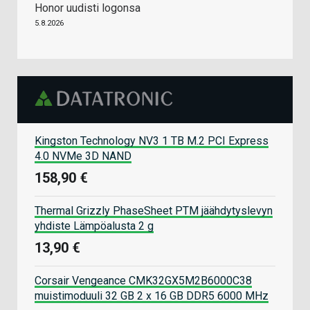
Honor uudisti logonsa
5.8.2026
Kingston Technology NV3 1 TB M.2 PCI Express
4.0 NVMe 3D NAND
158,90 €
Thermal Grizzly PhaseSheet PTM jäähdytyslevyn
yhdiste Lämpöalusta 2 g
13,90 €
Corsair Vengeance CMK32GX5M2B6000C38
muistimoduuli 32 GB 2 x 16 GB DDR5 6000 MHz