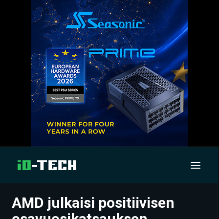
AMD julkaisi positiivisen
UUTISET
osavuosikatsauksen