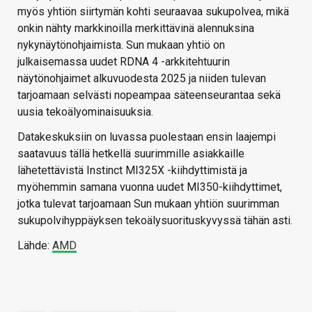
myös yhtiön siirtymän kohti seuraavaa sukupolvea, mikä
onkin nähty markkinoilla merkittävinä alennuksina
nykynäytönohjaimista. Sun mukaan yhtiö on
julkaisemassa uudet RDNA 4 -arkkitehtuurin
näytönohjaimet alkuvuodesta 2025 ja niiden tulevan
tarjoamaan selvästi nopeampaa säteenseurantaa sekä
uusia tekoälyominaisuuksia.
Datakeskuksiin on luvassa puolestaan ensin laajempi
saatavuus tällä hetkellä suurimmille asiakkaille
lähetettävistä Instinct MI325X -kiihdyttimistä ja
myöhemmin samana vuonna uudet MI350-kiihdyttimet,
jotka tulevat tarjoamaan Sun mukaan yhtiön suurimman
sukupolvihyppäyksen tekoälysuorituskyvyssä tähän asti.
Lähde:
AMD