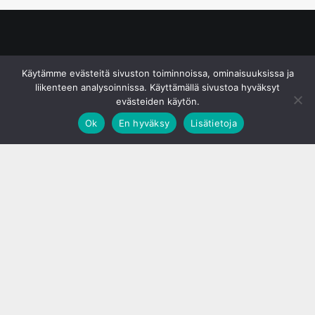
© S&J Media Oy
Käytämme evästeitä sivuston toiminnoissa, ominaisuuksissa ja
liikenteen analysoinnissa. Käyttämällä sivustoa hyväksyt
evästeiden käytön.
Ok
En hyväksy
Lisätietoja
;