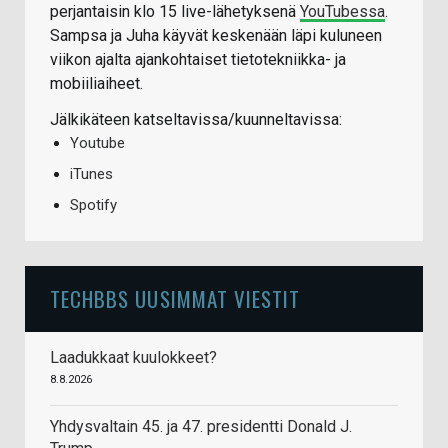
perjantaisin klo 15 live-lähetyksenä
YouTubessa
.
Sampsa ja Juha käyvät keskenään läpi kuluneen
viikon ajalta ajankohtaiset tietotekniikka- ja
mobiiliaiheet.
Jälkikäteen katseltavissa/kuunneltavissa:
Youtube
iTunes
Spotify
TECHBBS UUSIMMAT VIESTIT
Laadukkaat kuulokkeet?
8.8.2026
Yhdysvaltain 45. ja 47. presidentti Donald J.