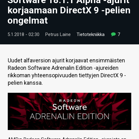
ARTIKKELIT
korjaamaan DirectX 9 -pelien
ongelmat
VIDEOT
TECHBBS
5.1.2018 - 02:30
Petrus Laine
Tietotekniikka
7
TIETOA
HINTA.FI
Uudet alfaversion ajurit korjaavat ensimmäisten
Radeon Software Adrenalin Edition -ajureiden
KAUPPA
rikkoman yhteensopivuuden tiettyjen DirectX 9 -
pelien kanssa.
VAIHDA TEEMA
HAKU