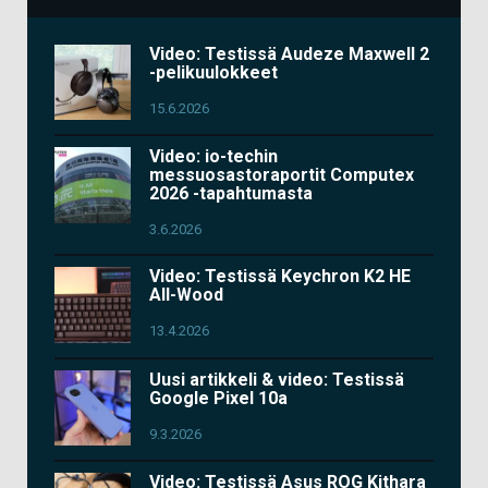
Video: Testissä Audeze Maxwell 2
-pelikuulokkeet
15.6.2026
Video: io-techin
messuosastoraportit Computex
2026 -tapahtumasta
3.6.2026
Video: Testissä Keychron K2 HE
All-Wood
13.4.2026
Uusi artikkeli & video: Testissä
Google Pixel 10a
9.3.2026
Video: Testissä Asus ROG Kithara