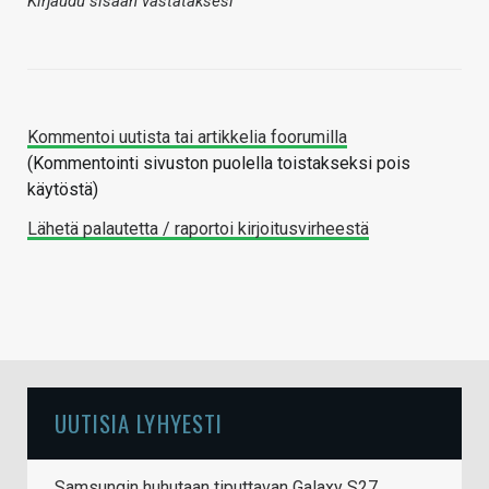
Kirjaudu sisään vastataksesi
Kommentoi uutista tai artikkelia foorumilla
(Kommentointi sivuston puolella toistakseksi pois
käytöstä)
Lähetä palautetta / raportoi kirjoitusvirheestä
UUTISIA LYHYESTI
Samsungin huhutaan tiputtavan Galaxy S27