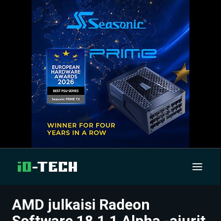
AMD julkaisi Radeon
UUTISET
Software 18.1.1 Alpha -ajurit