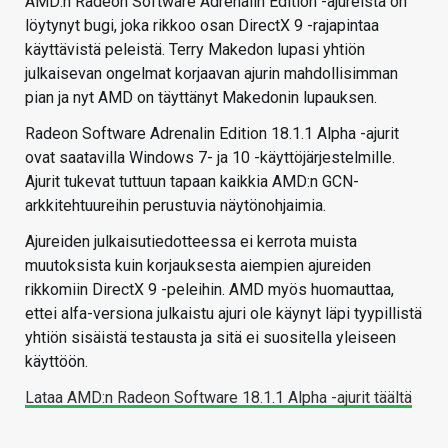
AMD:n Radeon Software Adrenalin Edition -ajureista on
löytynyt bugi, joka rikkoo osan DirectX 9 -rajapintaa
käyttävistä peleistä. Terry Makedon lupasi yhtiön
julkaisevan ongelmat korjaavan ajurin mahdollisimman
pian ja nyt AMD on täyttänyt Makedonin lupauksen.
Radeon Software Adrenalin Edition 18.1.1 Alpha -ajurit
ovat saatavilla Windows 7- ja 10 -käyttöjärjestelmille.
Ajurit tukevat tuttuun tapaan kaikkia AMD:n GCN-
arkkitehtuureihin perustuvia näytönohjaimia.
Ajureiden julkaisutiedotteessa ei kerrota muista
muutoksista kuin korjauksesta aiempien ajureiden
rikkomiin DirectX 9 -peleihin. AMD myös huomauttaa,
ettei alfa-versiona julkaistu ajuri ole käynyt läpi tyypillistä
yhtiön sisäistä testausta ja sitä ei suositella yleiseen
käyttöön.
Lataa AMD:n Radeon Software 18.1.1 Alpha -ajurit täältä