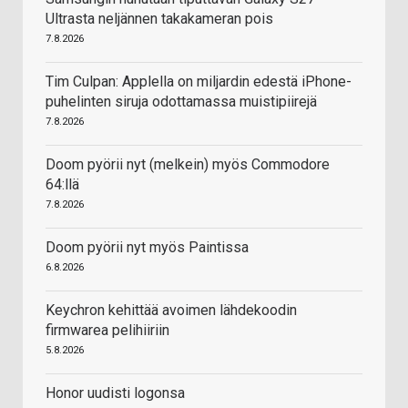
Ultrasta neljännen takakameran pois
7.8.2026
Tim Culpan: Applella on miljardin edestä iPhone-
puhelinten siruja odottamassa muistipiirejä
7.8.2026
Doom pyörii nyt (melkein) myös Commodore
64:llä
7.8.2026
Doom pyörii nyt myös Paintissa
6.8.2026
Keychron kehittää avoimen lähdekoodin
firmwarea pelihiiriin
5.8.2026
Honor uudisti logonsa