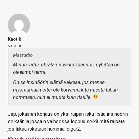
Kaotik
5.1.2018
Masturbo
Minun virhe, uhrata on väärä käännös, pyhittää on
oikeampi termi.
On se insinöörin elämä vaikeaa, jos menee
myöntämään ettei ole korvamerkitä miestä tähän
hommaan, niin ei muuta kuin ristille.
Jep, jokainen korjaus on yksi raipan isku lisää insinöörin
selkään ja jossain vaiheessa loppuu selkä mitä raipata
jos liikaa isketään hommia :cigar2: