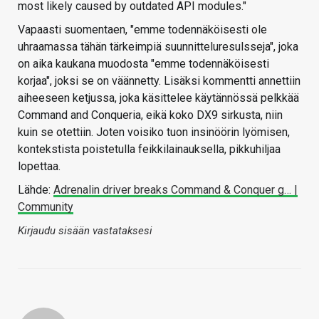
most likely caused by outdated API modules."
Vapaasti suomentaen, "emme todennäköisesti ole
uhraamassa tähän tärkeimpiä suunnitteluresulsseja", joka
on aika kaukana muodosta "emme todennäköisesti
korjaa", joksi se on väännetty. Lisäksi kommentti annettiin
aiheeseen ketjussa, joka käsittelee käytännössä pelkkää
Command and Conqueria, eikä koko DX9 sirkusta, niin
kuin se otettiin. Joten voisiko tuon insinöörin lyömisen,
kontekstista poistetulla feikkilainauksella, pikkuhiljaa
lopettaa.
Lähde:
Adrenalin driver breaks Command & Conquer g… |
Community
Kirjaudu sisään vastataksesi