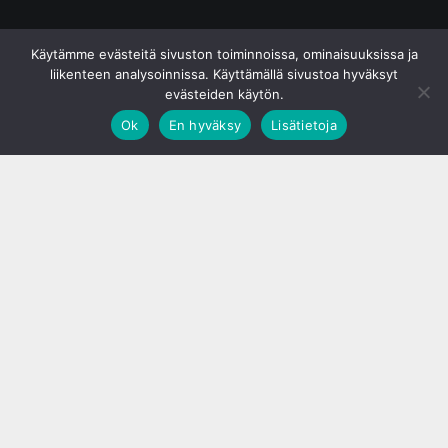
© S&J Media Oy
Käytämme evästeitä sivuston toiminnoissa, ominaisuuksissa ja
liikenteen analysoinnissa. Käyttämällä sivustoa hyväksyt
evästeiden käytön.
Ok
En hyväksy
Lisätietoja
;