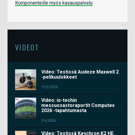
Komponenteille myös kasauspalvelu
VIDEOT
Video: Testissä Audeze Maxwell 2
-pelikuulokkeet
15.6.2026
Video: io-techin
messuosastoraportit Computex
2026 -tapahtumasta
3.6.2026
Video: Testissä Keychron K2 HE