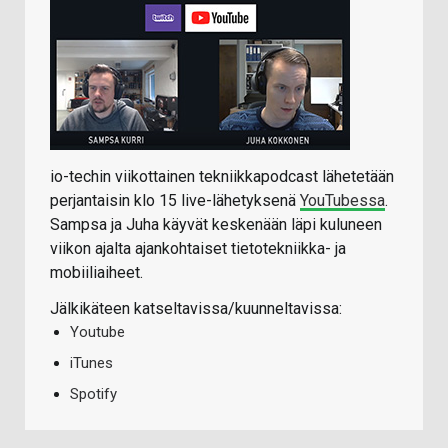
io-techin viikottainen tekniikkapodcast lähetetään
perjantaisin klo 15 live-lähetyksenä
YouTubessa
.
Sampsa ja Juha käyvät keskenään läpi kuluneen
viikon ajalta ajankohtaiset tietotekniikka- ja
mobiiliaiheet.
Jälkikäteen katseltavissa/kuunneltavissa:
Youtube
iTunes
Spotify