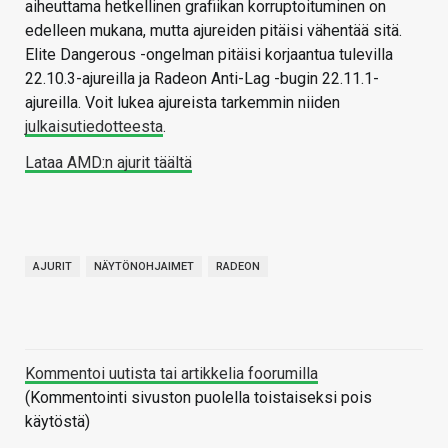
aiheuttama hetkellinen grafiikan korruptoituminen on
edelleen mukana, mutta ajureiden pitäisi vähentää sitä.
Elite Dangerous -ongelman pitäisi korjaantua tulevilla
22.10.3-ajureilla ja Radeon Anti-Lag -bugin 22.11.1-
ajureilla. Voit lukea ajureista tarkemmin niiden
julkaisutiedotteesta
.
Lataa AMD:n ajurit täältä
AJURIT
NÄYTÖNOHJAIMET
RADEON
Kommentoi uutista tai artikkelia foorumilla
(Kommentointi sivuston puolella toistaiseksi pois
käytöstä)