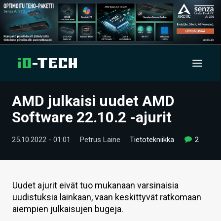
AMD julkaisi uudet AMD
UUTISET
Software 22.10.2 -ajurit
ARTIKKELIT
25.10.2022 - 01:01
Petrus Laine
Tietotekniikka
2
VIDEOT
TECHBBS
Uudet ajurit eivät tuo mukanaan varsinaisia
TIETOA
uudistuksia lainkaan, vaan keskittyvät ratkomaan
aiempien julkaisujen bugeja.
HINTA.FI