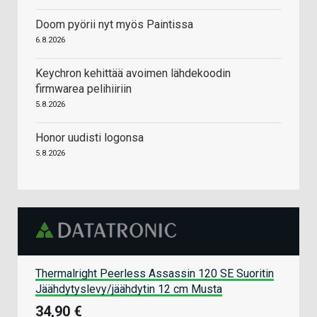
Doom pyörii nyt myös Paintissa
6.8.2026
Keychron kehittää avoimen lähdekoodin
firmwarea pelihiiriin
5.8.2026
Honor uudisti logonsa
5.8.2026
Thermalright Peerless Assassin 120 SE Suoritin
Jäähdytyslevy/jäähdytin 12 cm Musta
34,90 €