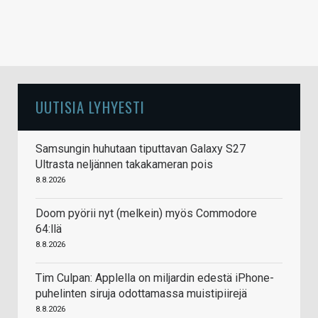
UUTISIA LYHYESTI
Samsungin huhutaan tiputtavan Galaxy S27
Ultrasta neljännen takakameran pois
8.8.2026
Doom pyörii nyt (melkein) myös Commodore
64:llä
8.8.2026
Tim Culpan: Applella on miljardin edestä iPhone-
puhelinten siruja odottamassa muistipiirejä
8.8.2026