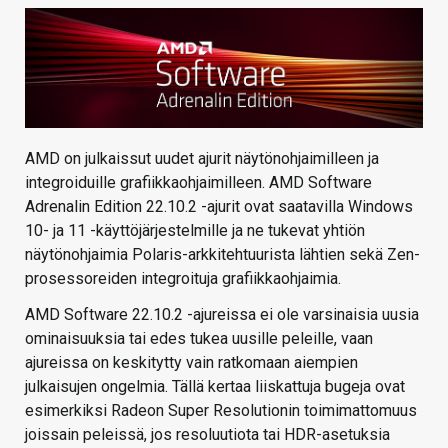
KAUPPA
VAIHDA TEEMA
AMD on julkaissut uudet ajurit näytönohjaimilleen ja
HAKU
integroiduille grafiikkaohjaimilleen. AMD Software
Adrenalin Edition 22.10.2 -ajurit ovat saatavilla Windows
10- ja 11 -käyttöjärjestelmille ja ne tukevat yhtiön
näytönohjaimia Polaris-arkkitehtuurista lähtien sekä Zen-
prosessoreiden integroituja grafiikkaohjaimia.
AMD Software 22.10.2 -ajureissa ei ole varsinaisia uusia
ominaisuuksia tai edes tukea uusille peleille, vaan
ajureissa on keskitytty vain ratkomaan aiempien
julkaisujen ongelmia. Tällä kertaa liiskattuja bugeja ovat
esimerkiksi Radeon Super Resolutionin toimimattomuus
joissain peleissä, jos resoluutiota tai HDR-asetuksia