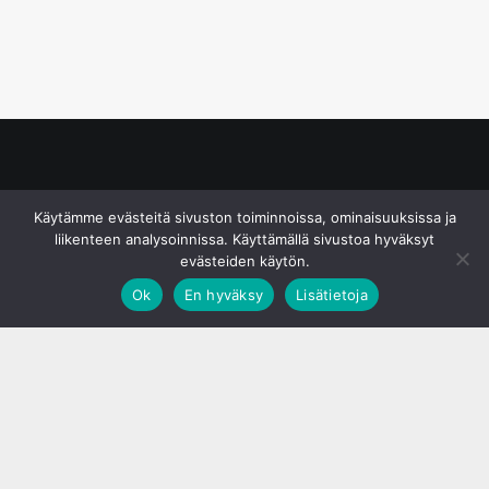
© S&J Media Oy
Käytämme evästeitä sivuston toiminnoissa, ominaisuuksissa ja
liikenteen analysoinnissa. Käyttämällä sivustoa hyväksyt
evästeiden käytön.
Ok
En hyväksy
Lisätietoja
;