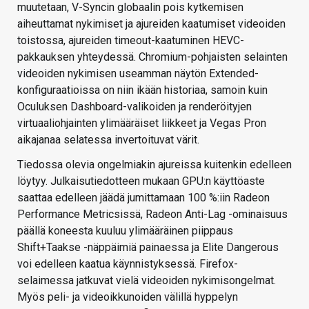
muutetaan, V-Syncin globaalin pois kytkemisen
aiheuttamat nykimiset ja ajureiden kaatumiset videoiden
toistossa, ajureiden timeout-kaatuminen HEVC-
pakkauksen yhteydessä. Chromium-pohjaisten selainten
videoiden nykimisen useamman näytön Extended-
konfiguraatioissa on niin ikään historiaa, samoin kuin
Oculuksen Dashboard-valikoiden ja renderöityjen
virtuaaliohjainten ylimääräiset liikkeet ja Vegas Pron
aikajanaa selatessa invertoituvat värit.
Tiedossa olevia ongelmiakin ajureissa kuitenkin edelleen
löytyy. Julkaisutiedotteen mukaan GPU:n käyttöaste
saattaa edelleen jäädä jumittamaan 100 %:iin Radeon
Performance Metricsissä, Radeon Anti-Lag -ominaisuus
päällä koneesta kuuluu ylimääräinen piippaus
Shift+Taakse -näppäimiä painaessa ja Elite Dangerous
voi edelleen kaatua käynnistyksessä. Firefox-
selaimessa jatkuvat vielä videoiden nykimisongelmat.
Myös peli- ja videoikkunoiden välillä hyppelyn