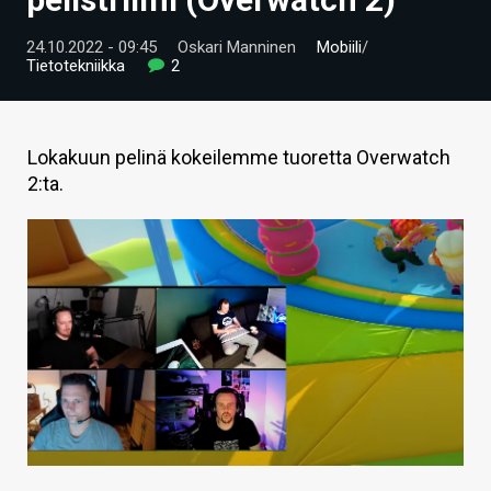
ARTIKKELIT
24.10.2022 - 09:45
Oskari Manninen
Mobiili
/
Tietotekniikka
2
VIDEOT
TECHBBS
Lokakuun pelinä kokeilemme tuoretta Overwatch
TIETOA
2:ta.
HINTA.FI
KAUPPA
VAIHDA TEEMA
HAKU