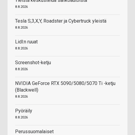
Yleistä keskustelua sähköautoista
8.8.2026
Tesla S,3,X,Y, Roadster ja Cybertruck yleistä
8.8.2026
Lidl:n ruuat
8.8.2026
Screenshot-ketju
8.8.2026
NVIDIA GeForce RTX 5090/5080/5070 Ti -ketju
(Blackwell)
8.8.2026
Pyöräily
8.8.2026
Perussuomalaiset