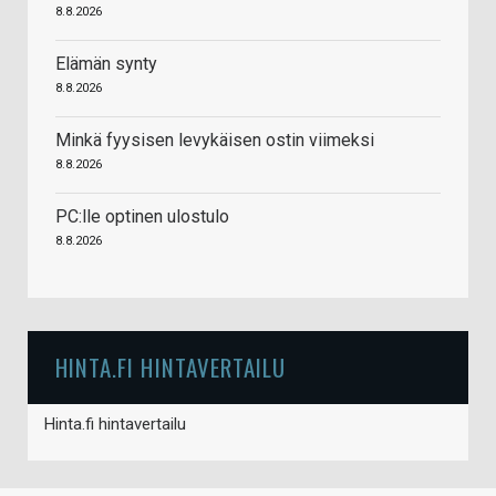
8.8.2026
Elämän synty
8.8.2026
Minkä fyysisen levykäisen ostin viimeksi
8.8.2026
PC:lle optinen ulostulo
8.8.2026
HINTA.FI HINTAVERTAILU
Hinta.fi hintavertailu