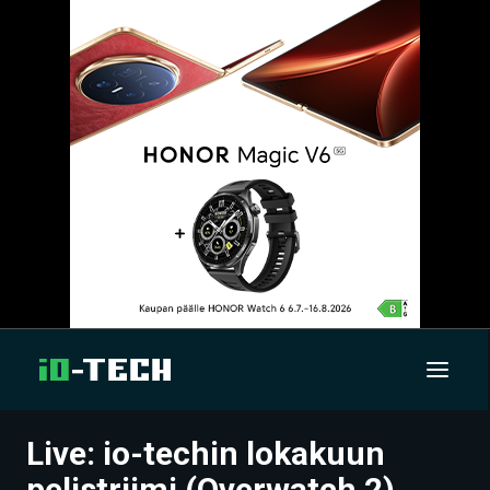
Live: io-techin lokakuun
UUTISET
pelistriimi (Overwatch 2)