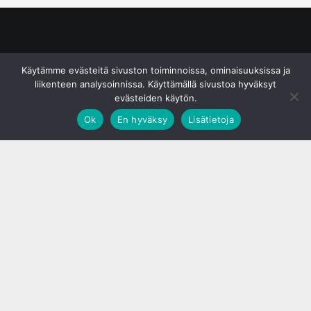
© S&J Media Oy
Käytämme evästeitä sivuston toiminnoissa, ominaisuuksissa ja
liikenteen analysoinnissa. Käyttämällä sivustoa hyväksyt
evästeiden käytön.
Ok
En hyväksy
Lisätietoja
;