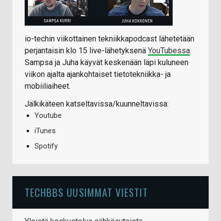
io-techin viikottainen tekniikkapodcast lähetetään
perjantaisin klo 15 live-lähetyksenä
YouTubessa
.
Sampsa ja Juha käyvät keskenään läpi kuluneen
viikon ajalta ajankohtaiset tietotekniikka- ja
mobiiliaiheet.
Jälkikäteen katseltavissa/kuunneltavissa:
Youtube
iTunes
Spotify
TECHBBS UUSIMMAT VIESTIT