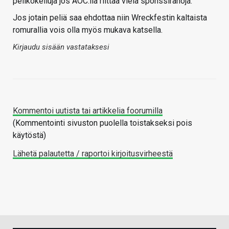
pelikokeiluja jos AOC:llä riittää vielä sponssirahoja.
Jos jotain peliä saa ehdottaa niin Wreckfestin kaltaista
romurallia vois olla myös mukava katsella.
Kirjaudu sisään vastataksesi
Kommentoi uutista tai artikkelia foorumilla
(Kommentointi sivuston puolella toistakseksi pois
käytöstä)
Lähetä palautetta / raportoi kirjoitusvirheestä