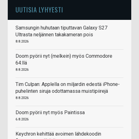
UUTISIA LYHYESTI
Samsungin huhutaan tiputtavan Galaxy S27
Ultrasta neljännen takakameran pois
8.8.2026
Doom pyörii nyt (melkein) myös Commodore
64:llä
8.8.2026
Tim Culpan: Applella on miljardin edestä iPhone-
puhelinten siruja odottamassa muistipiirejä
8.8.2026
Doom pyörii nyt myös Paintissa
6.8.2026
Keychron kehittää avoimen lähdekoodin