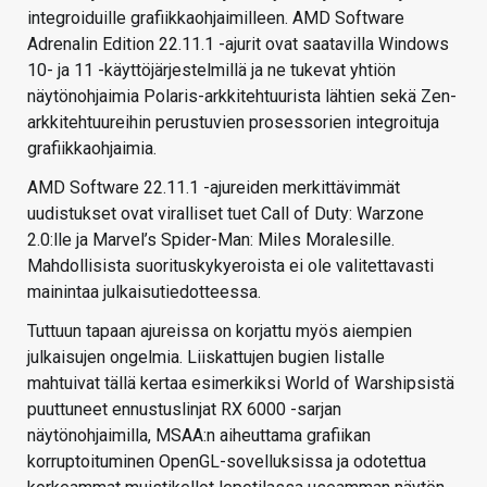
integroiduille grafiikkaohjaimilleen. AMD Software
Adrenalin Edition 22.11.1 -ajurit ovat saatavilla Windows
10- ja 11 -käyttöjärjestelmillä ja ne tukevat yhtiön
näytönohjaimia Polaris-arkkitehtuurista lähtien sekä Zen-
arkkitehtuureihin perustuvien prosessorien integroituja
grafiikkaohjaimia.
AMD Software 22.11.1 -ajureiden merkittävimmät
uudistukset ovat viralliset tuet Call of Duty: Warzone
2.0:lle ja Marvel’s Spider-Man: Miles Moralesille.
Mahdollisista suorituskykyeroista ei ole valitettavasti
mainintaa julkaisutiedotteessa.
Tuttuun tapaan ajureissa on korjattu myös aiempien
julkaisujen ongelmia. Liiskattujen bugien listalle
mahtuivat tällä kertaa esimerkiksi World of Warshipsistä
puuttuneet ennustuslinjat RX 6000 -sarjan
näytönohjaimilla, MSAA:n aiheuttama grafiikan
korruptoituminen OpenGL-sovelluksissa ja odotettua