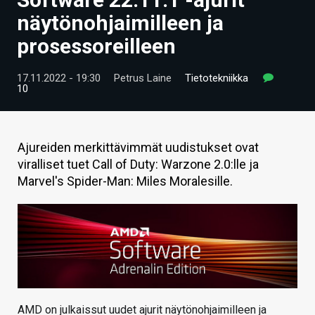
ARTIKKELIT
näytönohjaimilleen ja
prosessoreilleen
VIDEOT
TECHBBS
17.11.2022 - 19:30
Petrus Laine
Tietotekniikka
10
TIETOA
HINTA.FI
Ajureiden merkittävimmät uudistukset ovat
viralliset tuet Call of Duty: Warzone 2.0:lle ja
KAUPPA
Marvel's Spider-Man: Miles Moralesille.
VAIHDA TEEMA
HAKU
AMD on julkaissut uudet ajurit näytönohjaimilleen ja