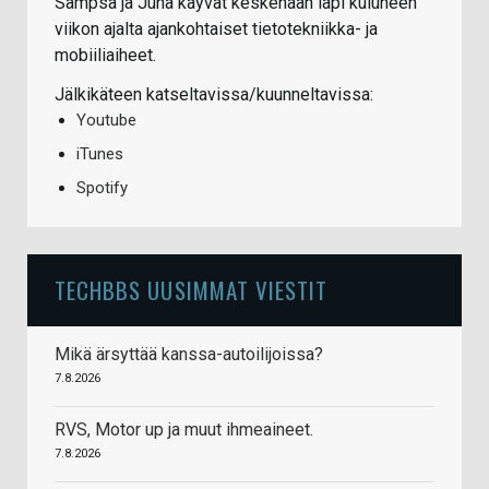
Sampsa ja Juha käyvät keskenään läpi kuluneen
viikon ajalta ajankohtaiset tietotekniikka- ja
mobiiliaiheet.
Jälkikäteen katseltavissa/kuunneltavissa:
Youtube
iTunes
Spotify
TECHBBS UUSIMMAT VIESTIT
Mikä ärsyttää kanssa-autoilijoissa?
7.8.2026
RVS, Motor up ja muut ihmeaineet.
7.8.2026