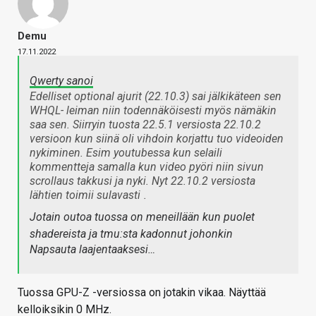
Demu
17.11.2022
Qwerty sanoi
Edelliset optional ajurit (22.10.3) sai jälkikäteen sen
WHQL- leiman niin todennäköisesti myös nämäkin
saa sen. Siirryin tuosta 22.5.1 versiosta 22.10.2
versioon kun siinä oli vihdoin korjattu tuo videoiden
nykiminen. Esim youtubessa kun selaili
kommentteja samalla kun video pyöri niin sivun
scrollaus takkusi ja nyki. Nyt 22.10.2 versiosta
lähtien toimii sulavasti
.
Jotain outoa tuossa on meneillään kun puolet
shadereista ja tmu:sta kadonnut johonkin
Napsauta laajentaaksesi…
Tuossa GPU-Z -versiossa on jotakin vikaa. Näyttää
kelloiksikin 0 MHz.