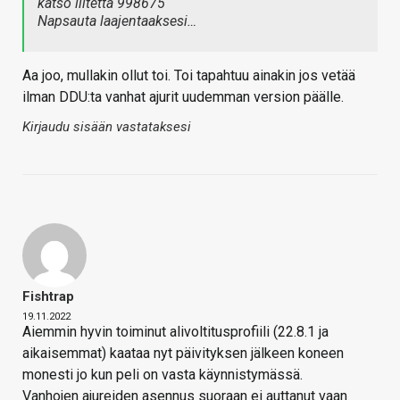
katso liitettä 998675
Napsauta laajentaaksesi…
Aa joo, mullakin ollut toi. Toi tapahtuu ainakin jos vetää
ilman DDU:ta vanhat ajurit uudemman version päälle.
Kirjaudu sisään vastataksesi
Fishtrap
19.11.2022
Aiemmin hyvin toiminut alivoltitusprofiili (22.8.1 ja
aikaisemmat) kaataa nyt päivityksen jälkeen koneen
monesti jo kun peli on vasta käynnistymässä.
Vanhojen ajureiden asennus suoraan ei auttanut vaan