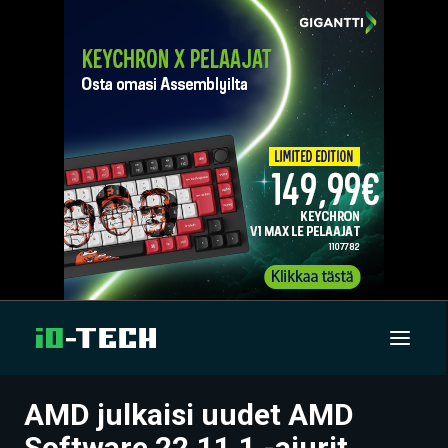
AMD julkaisi uudet AMD
UUTISET
Software 22.11.1 -ajurit