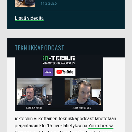
11.2.2026
Lisää videoita
TEKNIIKKAPODCAST
io-techin viikottainen tekniikkapodcast lähetetään
perjantaisin klo 15 live-lähetyksenä
YouTubessa
.