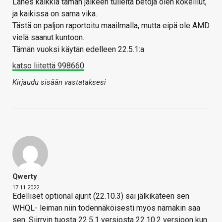
Lähes kaikkia tämän jälkeen tulleita betoja olen kokeillut,
ja kaikissa on sama vika.
Tästä on paljon raportoitu maailmalla, mutta eipä ole AMD
vielä saanut kuntoon.
Tämän vuoksi käytän edelleen 22.5.1:a
katso liitettä 998660
Kirjaudu sisään vastataksesi
Qwerty
17.11.2022
Edelliset optional ajurit (22.10.3) sai jälkikäteen sen
WHQL- leiman niin todennäköisesti myös nämäkin saa
sen. Siirryin tuosta 22.5.1 versiosta 22.10.2 versioon kun