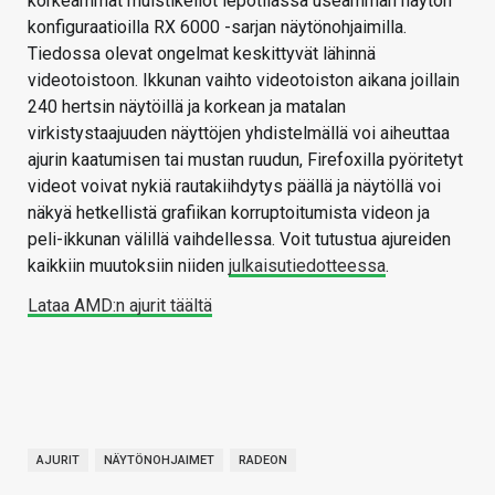
korkeammat muistikellot lepotilassa useamman näytön
konfiguraatioilla RX 6000 -sarjan näytönohjaimilla.
Tiedossa olevat ongelmat keskittyvät lähinnä
videotoistoon. Ikkunan vaihto videotoiston aikana joillain
240 hertsin näytöillä ja korkean ja matalan
virkistystaajuuden näyttöjen yhdistelmällä voi aiheuttaa
ajurin kaatumisen tai mustan ruudun, Firefoxilla pyöritetyt
videot voivat nykiä rautakiihdytys päällä ja näytöllä voi
näkyä hetkellistä grafiikan korruptoitumista videon ja
peli-ikkunan välillä vaihdellessa. Voit tutustua ajureiden
kaikkiin muutoksiin niiden
julkaisutiedotteessa
.
Lataa AMD:n ajurit täältä
AJURIT
NÄYTÖNOHJAIMET
RADEON