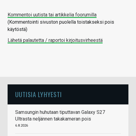
Kommentoi uutista tai artikkelia foorumilla
(Kommentointi sivuston puolella toistakseksi pois
käytöstä)
Lähetä palautetta / raportoi kirjoitusvirheestä
UUTISIA LYHYESTI
Samsungin huhutaan tiputtavan Galaxy S27
Ultrasta neljännen takakameran pois
6.8.2026