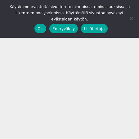
© S&J Media Oy
Käytämme evästeitä sivuston toiminnoissa, ominaisuuksissa ja
liikenteen analysoinnissa. Käyttämällä sivustoa hyväksyt
evästeiden käytön.
Ok
En hyväksy
Lisätietoja
;