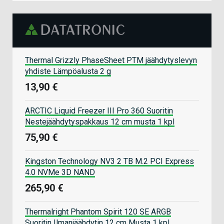
Thermal Grizzly PhaseSheet PTM jäähdytyslevyn
yhdiste Lämpöalusta 2 g
13,90 €
ARCTIC Liquid Freezer III Pro 360 Suoritin
Nestejäähdytyspakkaus 12 cm musta 1 kpl
75,90 €
Kingston Technology NV3 2 TB M.2 PCI Express
4.0 NVMe 3D NAND
265,90 €
Thermalright Phantom Spirit 120 SE ARGB
Suoritin Ilmanjäähdytin 12 cm Musta 1 kpl