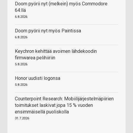
Doom pyörii nyt (melkein) myös Commodore
64:llä
6.8.2026
Doom pyörii nyt myös Paintissa
6.8.2026
Keychron kehittää avoimen lähdekoodin
firmwarea pelihiiriin
5.8.2026
Honor uudisti logonsa
5.8.2026
Counterpoint Research: Mobiilijärjestelmäpiirien
toimitukset laskivat jopa 15 % vuoden
ensimmäisellä puoliskolla
31.7.2026