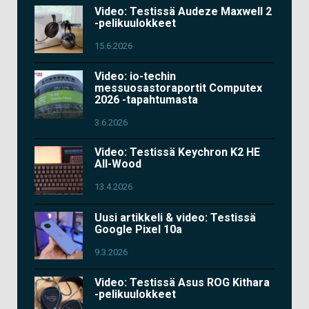
Video: Testissä Audeze Maxwell 2
-pelikuulokkeet
15.6.2026
Video: io-techin
messuosastoraportit Computex
2026 -tapahtumasta
3.6.2026
Video: Testissä Keychron K2 HE
All-Wood
13.4.2026
Uusi artikkeli & video: Testissä
Google Pixel 10a
9.3.2026
Video: Testissä Asus ROG Kithara
-pelikuulokkeet