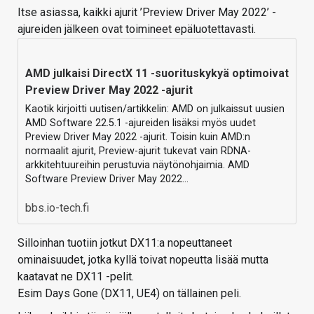
Itse asiassa, kaikki ajurit ’Preview Driver May 2022’ -
ajureiden jälkeen ovat toimineet epäluotettavasti.
AMD julkaisi DirectX 11 -suorituskykyä optimoivat
Preview Driver May 2022 -ajurit
Kaotik kirjoitti uutisen/artikkelin: AMD on julkaissut uusien
AMD Software 22.5.1 -ajureiden lisäksi myös uudet
Preview Driver May 2022 -ajurit. Toisin kuin AMD:n
normaalit ajurit, Preview-ajurit tukevat vain RDNA-
arkkitehtuureihin perustuvia näytönohjaimia. AMD
Software Preview Driver May 2022…
bbs.io-tech.fi
Silloinhan tuotiin jotkut DX11:a nopeuttaneet
ominaisuudet, jotka kyllä toivat nopeutta lisää mutta
kaatavat ne DX11 -pelit.
Esim Days Gone (DX11, UE4) on tällainen peli.