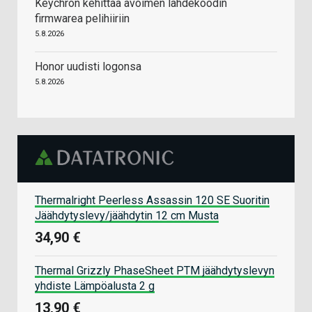
Keychron kehittää avoimen lähdekoodin
firmwarea pelihiiriin
5.8.2026
Honor uudisti logonsa
5.8.2026
Thermalright Peerless Assassin 120 SE Suoritin
Jäähdytyslevy/jäähdytin 12 cm Musta
34,90 €
Thermal Grizzly PhaseSheet PTM jäähdytyslevyn
yhdiste Lämpöalusta 2 g
13,90 €