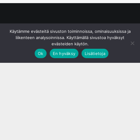
© S&J Media Oy
Käytämme evästeitä sivuston toiminnoissa, ominaisuuksissa ja
liikenteen analysoinnissa. Käyttämällä sivustoa hyväksyt
evästeiden käytön.
Ok
En hyväksy
Lisätietoja
;