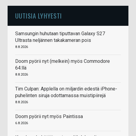
UUTISIA LYHYESTI
Samsungin huhutaan tiputtavan Galaxy S27
Ultrasta neljännen takakameran pois
8.8.2026
Doom pyörii nyt (melkein) myös Commodore
64:llä
8.8.2026
Tim Culpan: Applella on miljardin edestä iPhone-
puhelinten siruja odottamassa muistipiirejä
8.8.2026
Doom pyörii nyt myös Paintissa
6.8.2026