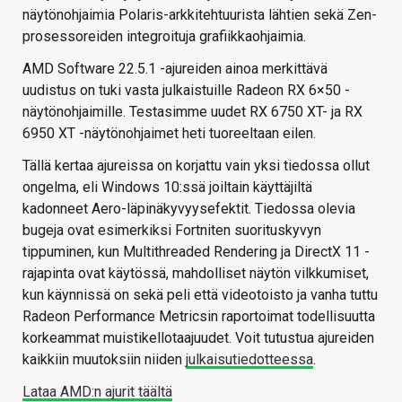
näytönohjaimia Polaris-arkkitehtuurista lähtien sekä Zen-
prosessoreiden integroituja grafiikkaohjaimia.
AMD Software 22.5.1 -ajureiden ainoa merkittävä
uudistus on tuki vasta julkaistuille Radeon RX 6×50 -
näytönohjaimille. Testasimme uudet RX 6750 XT- ja RX
6950 XT -näytönohjaimet heti tuoreeltaan eilen.
Tällä kertaa ajureissa on korjattu vain yksi tiedossa ollut
ongelma, eli Windows 10:ssä joiltain käyttäjiltä
kadonneet Aero-läpinäkyvyysefektit. Tiedossa olevia
bugeja ovat esimerkiksi Fortniten suorituskyvyn
tippuminen, kun Multithreaded Rendering ja DirectX 11 -
rajapinta ovat käytössä, mahdolliset näytön vilkkumiset,
kun käynnissä on sekä peli että videotoisto ja vanha tuttu
Radeon Performance Metricsin raportoimat todellisuutta
korkeammat muistikellotaajuudet. Voit tutustua ajureiden
kaikkiin muutoksiin niiden
julkaisutiedotteessa
.
Lataa AMD:n ajurit täältä