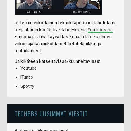
io-techin viikottainen tekniikkapodcast lähetetään
perjantaisin klo 15 live-lähetyksenä
YouTubessa
.
Sampsa ja Juha käyvät keskenään läpi kuluneen
viikon ajalta ajankohtaiset tietotekniikka- ja
mobiiliaiheet.
Jälkikäteen katseltavissa/kuunneltavissa:
Youtube
iTunes
Spotify
TECHBBS UUSIMMAT VIESTIT
Ajotavat ja liikennesäännöt