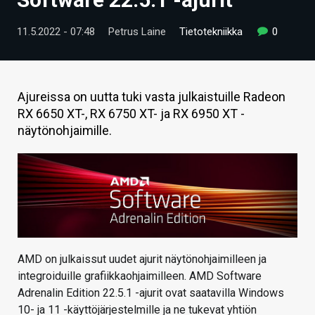
ARTIKKELIT
11.5.2022 - 07:48
Petrus Laine
Tietotekniikka
0
VIDEOT
TECHBBS
Ajureissa on uutta tuki vasta julkaistuille Radeon
TIETOA
RX 6650 XT-, RX 6750 XT- ja RX 6950 XT -
näytönohjaimille.
HINTA.FI
KAUPPA
VAIHDA TEEMA
AMD on julkaissut uudet ajurit näytönohjaimilleen ja
HAKU
integroiduille grafiikkaohjaimilleen. AMD Software
Adrenalin Edition 22.5.1 -ajurit ovat saatavilla Windows
10- ja 11 -käyttöjärjestelmille ja ne tukevat yhtiön