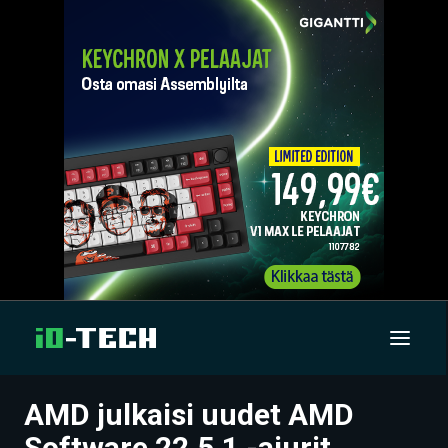
AMD julkaisi uudet AMD
UUTISET
Software 22.5.1 -ajurit