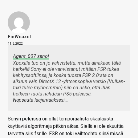
FinWeazel
11.5.2022
Agent_007 sanoi
Xboxille tuo on jo vahvistettu, mutta ainakaan tällä
hetkellä Sony ei ole vahvistanut mitään FSR-tukea
kehityssoftiinsa, ja koska tuosta FSR 2.0:sta on
alkuun vain DirectX 12 -yhteensopiva versio (Vulkan-
tuki tulee myöhemmin) niin en usko, että ihan
hetkeen tuota nähdään PS5-peleissä.
Napsauta laajentaaksesi…
Sonyn peleissä on ollut temporaalista skaalausta
käyttäviä algoritmeja pitkän aikaa. Siellä ei ole akuuttia
tarvetta siis fsr:lle. FSR on toki vaihtoehto siinä missä