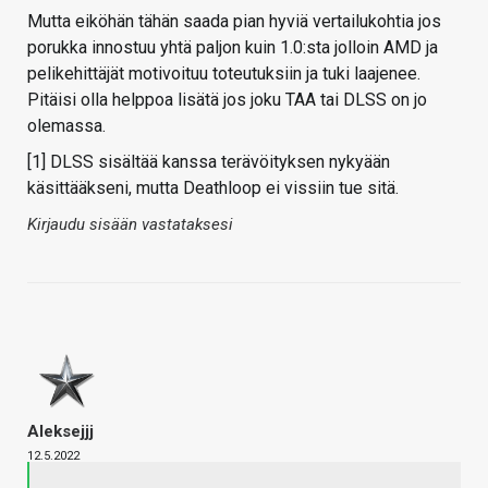
Mutta eiköhän tähän saada pian hyviä vertailukohtia jos
porukka innostuu yhtä paljon kuin 1.0:sta jolloin AMD ja
pelikehittäjät motivoituu toteutuksiin ja tuki laajenee.
Pitäisi olla helppoa lisätä jos joku TAA tai DLSS on jo
olemassa.
[1] DLSS sisältää kanssa terävöityksen nykyään
käsittääkseni, mutta Deathloop ei vissiin tue sitä.
Kirjaudu sisään vastataksesi
Aleksejjj
12.5.2022