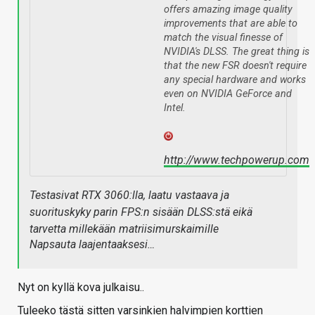
offers amazing image quality
improvements that are able to
match the visual finesse of
NVIDIA's DLSS. The great thing is
that the new FSR doesn't require
any special hardware and works
even on NVIDIA GeForce and
Intel.
http://www.techpowerup.com
Testasivat RTX 3060:lla, laatu vastaava ja
suorituskyky parin FPS:n sisään DLSS:stä eikä
tarvetta millekään matriisimurskaimille
Napsauta laajentaaksesi…
Nyt on kyllä kova julkaisu..
Tuleeko tästä sitten varsinkien halvimpien korttien