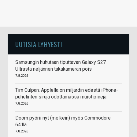
UUTISIA LYHYESTI
Samsungin huhutaan tiputtavan Galaxy S27
Ultrasta neljännen takakameran pois
7.8.2026
Tim Culpan: Applella on miljardin edestä iPhone-
puhelinten siruja odottamassa muistipiirejä
7.8.2026
Doom pyörii nyt (melkein) myös Commodore
64:llä
7.8.2026