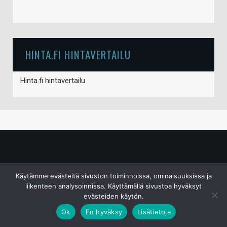
HINTA.FI HINTAVERTAILU
Hinta.fi hintavertailu
© S&J Media Oy
Käytämme evästeitä sivuston toiminnoissa, ominaisuuksissa ja
liikenteen analysoinnissa. Käyttämällä sivustoa hyväksyt
evästeiden käytön.
Ok
En hyväksy
Lisätietoja