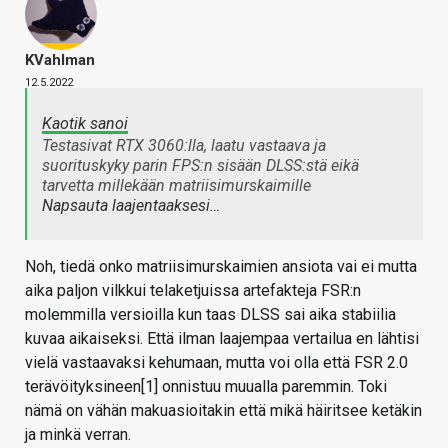
KVahlman
12.5.2022
Kaotik sanoi
Testasivat RTX 3060:lla, laatu vastaava ja
suorituskyky parin FPS:n sisään DLSS:stä eikä
tarvetta millekään matriisimurskaimille
Napsauta laajentaaksesi…
Noh, tiedä onko matriisimurskaimien ansiota vai ei mutta
aika paljon vilkkui telaketjuissa artefakteja FSR:n
molemmilla versioilla kun taas DLSS sai aika stabiilia
kuvaa aikaiseksi. Että ilman laajempaa vertailua en lähtisi
vielä vastaavaksi kehumaan, mutta voi olla että FSR 2.0
terävöityksineen[1] onnistuu muualla paremmin. Toki
nämä on vähän makuasioitakin että mikä häiritsee ketäkin
ja minkä verran.