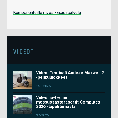
Komponenteille myös kasauspalvelu
VIDEOT
Video: Testissä Audeze Maxwell 2
-pelikuulokkeet
15.6.2026
Video: io-techin
messuosastoraportit Computex
2026 -tapahtumasta
3.6.2026