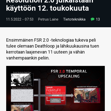
ARTIKKELIT
käyttöön 12. toukokuuta
VIDEOT
11.5.2022 - 07:53
Petrus Laine
Tietotekniikka
13
TECHBBS
TIETOA
Ensimmäinen FSR 2.0 -teknologiaa tukeva peli
tulee olemaan Deathloop ja lähikuukausina tuen
HINTA.FI
kerrotaan laajenevan 11 uuteen ja vähän
vanhempaankin peliin.
KAUPPA
VAIHDA TEEMA
HAKU