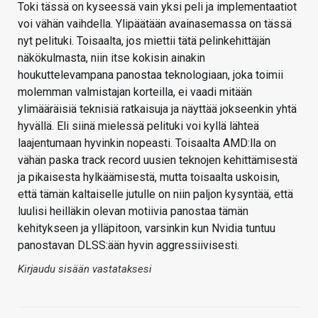
Toki tässä on kyseessä vain yksi peli ja implementaatiot
voi vähän vaihdella. Ylipäätään avainasemassa on tässä
nyt pelituki. Toisaalta, jos miettii tätä pelinkehittäjän
näkökulmasta, niin itse kokisin ainakin
houkuttelevampana panostaa teknologiaan, joka toimii
molemman valmistajan korteilla, ei vaadi mitään
ylimääräisiä teknisiä ratkaisuja ja näyttää jokseenkin yhtä
hyvällä. Eli siinä mielessä pelituki voi kyllä lähteä
laajentumaan hyvinkin nopeasti. Toisaalta AMD:lla on
vähän paska track record uusien teknojen kehittämisestä
ja pikaisesta hylkäämisestä, mutta toisaalta uskoisin,
että tämän kaltaiselle jutulle on niin paljon kysyntää, että
luulisi heilläkin olevan motiivia panostaa tämän
kehitykseen ja ylläpitoon, varsinkin kun Nvidia tuntuu
panostavan DLSS:ään hyvin aggressiivisesti.
Kirjaudu sisään vastataksesi