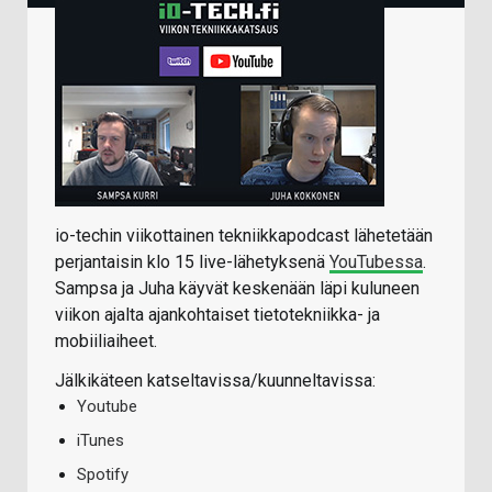
io-techin viikottainen tekniikkapodcast lähetetään
perjantaisin klo 15 live-lähetyksenä
YouTubessa
.
Sampsa ja Juha käyvät keskenään läpi kuluneen
viikon ajalta ajankohtaiset tietotekniikka- ja
mobiiliaiheet.
Jälkikäteen katseltavissa/kuunneltavissa:
Youtube
iTunes
Spotify