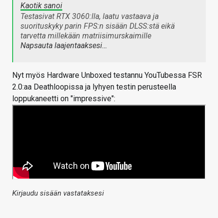
Kaotik sanoi
Testasivat RTX 3060:lla, laatu vastaava ja
suorituskyky parin FPS:n sisään DLSS:stä eikä
tarvetta millekään matriisimurskaimille
Napsauta laajentaaksesi…
Nyt myös Hardware Unboxed testannu YouTubessa FSR
2.0:aa Deathloopissa ja lyhyen testin perusteella
loppukaneetti on "impressive":
Kirjaudu sisään vastataksesi