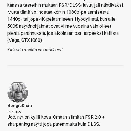
kanssa testeihin mukaan FSR/DLSS-luvut, jää nähtäväksi.
Mutta tämä voi nostaa kortin 1080p-pelaamisesta
1440p- tai jopa 4K-pelaamiseen. Hyödyllistä, kun alle
500€ näytönohjaimet ovat viime vuosina vain olleet
pieniä parannuksia, jos aikoinaan osti tarpeeksi kallista
(Vega, GTX1080).
Kirjaudu sisään vastataksesi
BongisKhan
12.5.2022
Joo, nyt on kyllä kova. Omaan silmään FSR 2.0 +
sharpening näytti jopa paremmalta kuin DLSS.