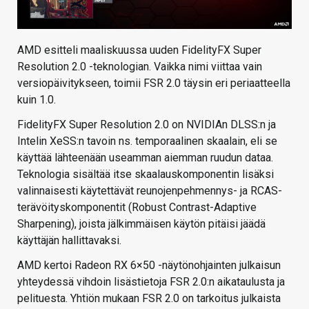
AMD esitteli maaliskuussa uuden FidelityFX Super
Resolution 2.0 -teknologian. Vaikka nimi viittaa vain
versiopäivitykseen, toimii FSR 2.0 täysin eri periaatteella
kuin 1.0.
FidelityFX Super Resolution 2.0 on NVIDIAn DLSS:n ja
Intelin XeSS:n tavoin ns. temporaalinen skaalain, eli se
käyttää lähteenään useamman aiemman ruudun dataa.
Teknologia sisältää itse skaalauskomponentin lisäksi
valinnaisesti käytettävät reunojenpehmennys- ja RCAS-
terävöityskomponentit (Robust Contrast-Adaptive
Sharpening), joista jälkimmäisen käytön pitäisi jäädä
käyttäjän hallittavaksi.
AMD kertoi Radeon RX 6×50 -näytönohjainten julkaisun
yhteydessä vihdoin lisästietoja FSR 2.0:n aikataulusta ja
pelituesta. Yhtiön mukaan FSR 2.0 on tarkoitus julkaista