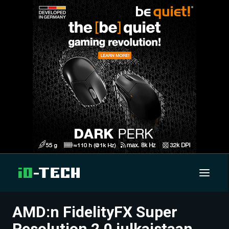
AMD:n FidelityFX Super
UUTISET
Resolution 2.0 julkaistaan