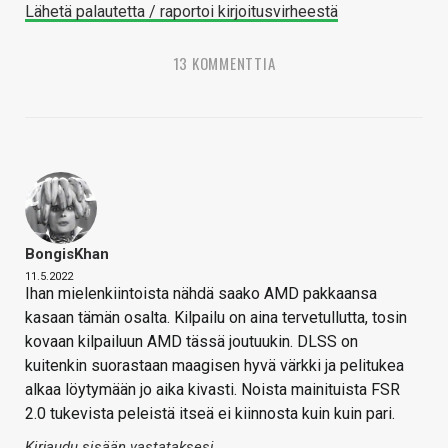
Lähetä palautetta / raportoi kirjoitusvirheestä
13 KOMMENTTIA
BongisKhan
11.5.2022
Ihan mielenkiintoista nähdä saako AMD pakkaansa
kasaan tämän osalta. Kilpailu on aina tervetullutta, tosin
kovaan kilpailuun AMD tässä joutuukin. DLSS on
kuitenkin suorastaan maagisen hyvä värkki ja pelitukea
alkaa löytymään jo aika kivasti. Noista mainituista FSR
2.0 tukevista peleistä itseä ei kiinnosta kuin kuin pari.
Kirjaudu sisään vastataksesi