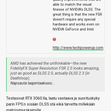
able to match the visual
finesse of NVIDIA's DLSS. The
great thing is that the new FSR
doesn't require any special
hardware and works even on
NVIDIA GeForce and Intel.
http://www.techpowerup.com
AMD has achieved the unthinkable—the new
FidelityFX Super Resolution FSR 2.0 looks amazing,
just as good as DLSS 2.0, actually DLSS 2.3 (in
Deathloop).
Napsauta laajentaaksesi…
Testasivat RTX 3060:lla, laatu vastaava ja suorituskyky
parin FPS:n sisään DLSS:stä eikä tarvetta millekään
matriisimurskaimille