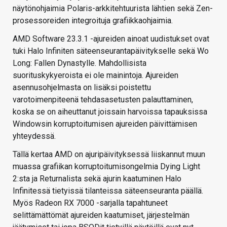
näytönohjaimia Polaris-arkkitehtuurista lähtien sekä Zen-
prosessoreiden integroituja grafiikkaohjaimia.
AMD Software 23.3.1 -ajureiden ainoat uudistukset ovat
tuki Halo Infiniten säteenseurantapäivitykselle sekä Wo
Long: Fallen Dynastylle. Mahdollisista
suorituskykyeroista ei ole mainintoja. Ajureiden
asennusohjelmasta on lisäksi poistettu
varotoimenpiteenä tehdasasetusten palauttaminen,
koska se on aiheuttanut joissain harvoissa tapauksissa
Windowsin korruptoitumisen ajureiden päivittämisen
yhteydessä.
Tällä kertaa AMD on ajuripäivityksessä liiskannut muun
muassa grafiikan korruptoitumisongelmia Dying Light
2:sta ja Returnalista sekä ajurin kaatuminen Halo
Infinitessä tietyissä tilanteissa säteenseuranta päällä.
Myös Radeon RX 7000 -sarjalla tapahtuneet
selittämättömät ajureiden kaatumiset, järjestelmän