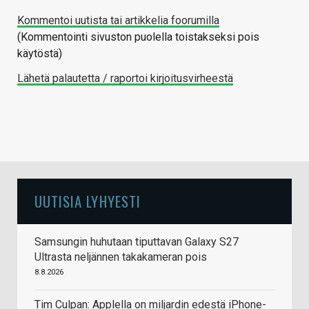
Kommentoi uutista tai artikkelia foorumilla
(Kommentointi sivuston puolella toistakseksi pois
käytöstä)
Lähetä palautetta / raportoi kirjoitusvirheestä
UUTISIA LYHYESTI
Samsungin huhutaan tiputtavan Galaxy S27
Ultrasta neljännen takakameran pois
8.8.2026
Tim Culpan: Applella on miljardin edestä iPhone-