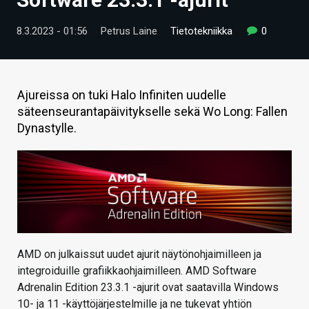
ARTIKKELIT
8.3.2023 - 01:56
Petrus Laine
Tietotekniikka
0
VIDEOT
TECHBBS
Ajureissa on tuki Halo Infiniten uudelle
TIETOA
säteenseurantapäivitykselle sekä Wo Long: Fallen
Dynastylle.
HINTA.FI
KAUPPA
VAIHDA TEEMA
AMD on julkaissut uudet ajurit näytönohjaimilleen ja
HAKU
integroiduille grafiikkaohjaimilleen. AMD Software
Adrenalin Edition 23.3.1 -ajurit ovat saatavilla Windows
10- ja 11 -käyttöjärjestelmille ja ne tukevat yhtiön