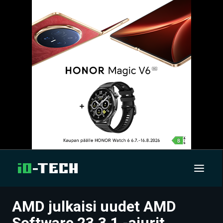
AMD julkaisi uudet AMD
UUTISET
Software 23.3.1 -ajurit