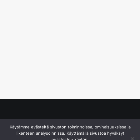
© S&J Media Oy
Käytämme evästeitä sivuston toiminnoissa, ominaisuuksissa ja
liikenteen analysoinnissa. Käyttämällä sivustoa hyväksyt
evästeiden käytön.