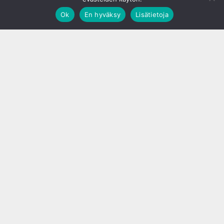
Ok
En hyväksy
Lisätietoja
;