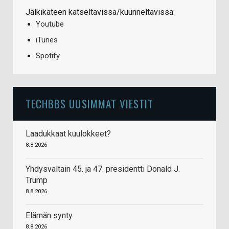
Jälkikäteen katseltavissa/kuunneltavissa:
Youtube
iTunes
Spotify
TECHBBS UUSIMMAT VIESTIT
Laadukkaat kuulokkeet?
8.8.2026
Yhdysvaltain 45. ja 47. presidentti Donald J.
Trump
8.8.2026
Elämän synty
8.8.2026