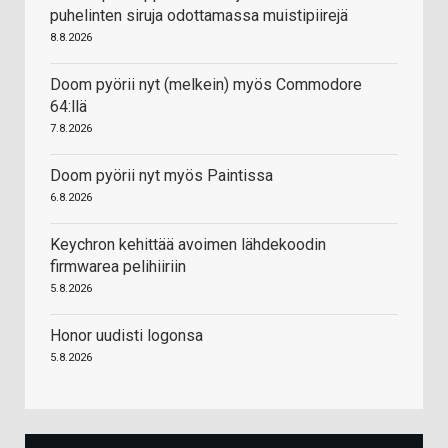
puhelinten siruja odottamassa muistipiirejä
8.8.2026
Doom pyörii nyt (melkein) myös Commodore
64:llä
7.8.2026
Doom pyörii nyt myös Paintissa
6.8.2026
Keychron kehittää avoimen lähdekoodin
firmwarea pelihiiriin
5.8.2026
Honor uudisti logonsa
5.8.2026