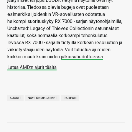
jäätymiset tai jopa BSODit tietyillä näytöillä ovat nyt
historiaa. Tiedossa olevia bugeja ovat puolestaan
esimerkiksi joidenkin VR-sovellusten odotettua
heikompi suorituskyky RX 7000 -sarjan näytönohjaimilla,
Uncharted: Legacy of Thieves Collectionin satunnaiset
kaatuilut, sekä normaalia korkeampi tehonkulutus
levossa RX 7000 -sarjalla tietyillä korkean resoluution ja
virkistystaajuuden näytöillä. Voit tutustua ajureiden
kaikkiin muutoksiin niiden
julkaisutiedotteessa
.
Lataa AMD:n ajurit täältä
AJURIT
NÄYTÖNOHJAIMET
RADEON