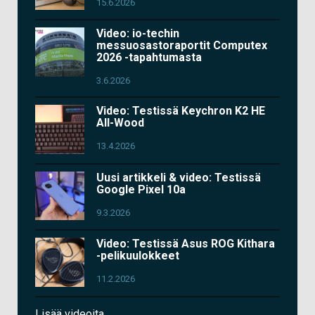
15.6.2026
Video: io-techin
messuosastoraportit Computex
2026 -tapahtumasta
3.6.2026
Video: Testissä Keychron K2 HE
All-Wood
13.4.2026
Uusi artikkeli & video: Testissä
Google Pixel 10a
9.3.2026
Video: Testissä Asus ROG Kithara
-pelikuulokkeet
11.2.2026
Lisää videoita