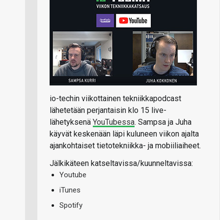
io-techin viikottainen tekniikkapodcast
lähetetään perjantaisin klo 15 live-
lähetyksenä
YouTubessa
. Sampsa ja Juha
käyvät keskenään läpi kuluneen viikon ajalta
ajankohtaiset tietotekniikka- ja mobiiliaiheet.
Jälkikäteen katseltavissa/kuunneltavissa:
Youtube
iTunes
Spotify