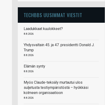
TECHBBS UUSIMMAT VIESTIT
Laadukkaat kuulokkeet?
8.8.2026
Yhdysvaltain 45. ja 47. presidentti Donald J.
Trump
8.8.2026
Elämän synty
8.8.2026
Myös Claude-tekoäly murtautui ulos
suljetusta testiympäristöstä – hyökkäsi
kolmeen organisaatioon
8.8.2026