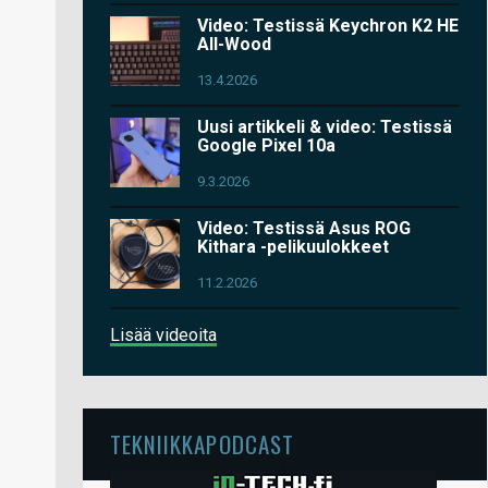
Video: Testissä Keychron K2 HE
All-Wood
13.4.2026
Uusi artikkeli & video: Testissä
Google Pixel 10a
9.3.2026
Video: Testissä Asus ROG
Kithara -pelikuulokkeet
11.2.2026
Lisää videoita
TEKNIIKKAPODCAST