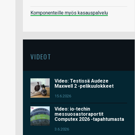
Komponenteille myös kasauspalvelu
VIDEOT
Video: Testissä Audeze
Maxwell 2 -pelikuulokkeet
15.6.2026
Video: io-techin
messuosastoraportit
Computex 2026 -tapahtumasta
3.6.2026