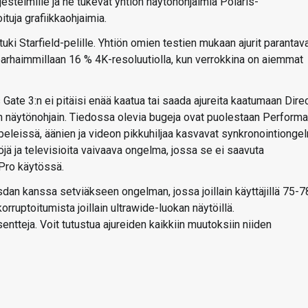
rjestelmille ja ne tukevat yhtiön näytönohjaimia Polaris-
tuja grafiikkaohjaimia.
ki Starfield-pelille. Yhtiön omien testien mukaan ajurit parantav
arhaimmillaan 16 % 4K-resoluutiolla, kun verrokkina on aiemmat
Gate 3:n ei pitäisi enää kaatua tai saada ajureita kaatumaan Dire
an näytönohjain. Tiedossa olevia bugeja ovat puolestaan Perform
eleissä, äänien ja videon pikkuhiljaa kasvavat synkronointionge
ä ja televisioita vaivaava ongelma, jossa se ei saavuta
Pro käytössä.
dan kanssa setviäkseen ongelman, jossa joillain käyttäjillä 75-7
orruptoitumista joillain ultrawide-luokan näytöillä.
ntteja. Voit tutustua ajureiden kaikkiin muutoksiin niiden