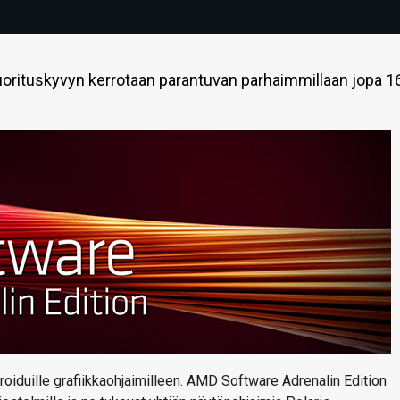
 suorituskyvyn kerrotaan parantuvan parhaimmillaan jopa 1
groiduille grafiikkaohjaimilleen. AMD Software Adrenalin Edition