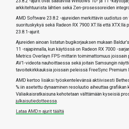
23.8.2 -ajurit ovat saatavilla Windows 10- ja 11 -käyttöjä
arkkitehtuurista lähtien sekä Zen-prosessoreiden integroi
AMD Software 23.8.2 -ajureiden merkittävin uudistus on tu
suorituskykyä sekä Radeon RX 7900 XT:llä että XTX:llä p
23.8.1-ajurit.
Ajureiden ainoan listatun bugikorjauksen mukaan Baldur’s 
11 -rajapinnalla, kun käytössä on Radeon RX 7000 -sarj
Metrics Overlayn FPS-mittarin toimimattomuus joissain p
AV1-videota nauhoittaessa sekä joitain Samsungin näyttöj
tavoitekirkkauksia joissain peleissä FreeSync Premium 
AMD kertoo lisäksi työskentelevänsä aktiivisesti Bethes
%:iin asetettu dynaaminen resoluutio aiheuttaa grafiikan k
Väliaikaisratkaisuna kehotetaan välttämään kyseisiä prose
julkaisutiedotteessa
.
Lataa AMD:n ajurit täältä