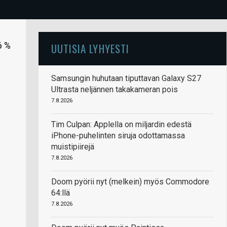
6 %
UUTISIA LYHYESTI
Samsungin huhutaan tiputtavan Galaxy S27
Ultrasta neljännen takakameran pois
7.8.2026
Tim Culpan: Applella on miljardin edestä
iPhone-puhelinten siruja odottamassa
muistipiirejä
7.8.2026
Doom pyörii nyt (melkein) myös Commodore
64:llä
7.8.2026