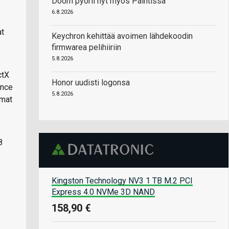
Doom pyörii nyt myös Paintissa
6.8.2026
at
Keychron kehittää avoimen lähdekoodin
firmwarea pelihiiriin
5.8.2026
ctX
Honor uudisti logonsa
ance
5.8.2026
lmat
8
Kingston Technology NV3 1 TB M.2 PCI
Express 4.0 NVMe 3D NAND
158,90 €